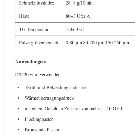
Schmelzflussindex
28+8 g/10min
Härte
80+3 Ufer A
TG-Temperatur
-20+10'C
Pulvergrößenbereich
0-80 μm 80-200 μm 150-250 μm
Anwendungen:
DS220 wird verwendet:
Textil- und Bekleidungsindustrie
Wärmeübertragungsdruck
mit einem Gehalt an Zellstoff von mehr als 10 GHT
Flockingpasten
Bronzende Pasten