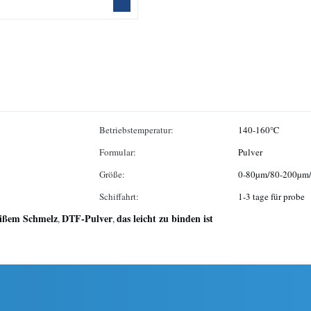
Betriebstemperatur:
140-160℃
Formular:
Pulver
Größe:
0-80µm/80-200µm
Schiffahrt:
1-3 tage für probe
eißem Schmelz
DTF-Pulver
das leicht zu binden ist
,
,