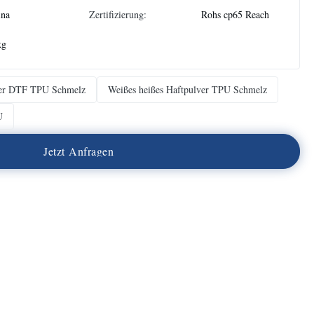
ina
Zertifizierung:
Rohs cp65 Reach
kg
ver DTF TPU Schmelz
Weißes heißes Haftpulver TPU Schmelz
U
J
e
t
z
t
A
n
f
r
a
g
e
n