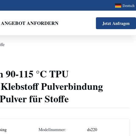
Deutsch
ANGEBOT ANFORDERN
Jetzt Anfragen
ffe
h 90-115 °C TPU
lebstoff Pulverbindung
ulver für Stoffe
sing
Modellnummer:
ds220