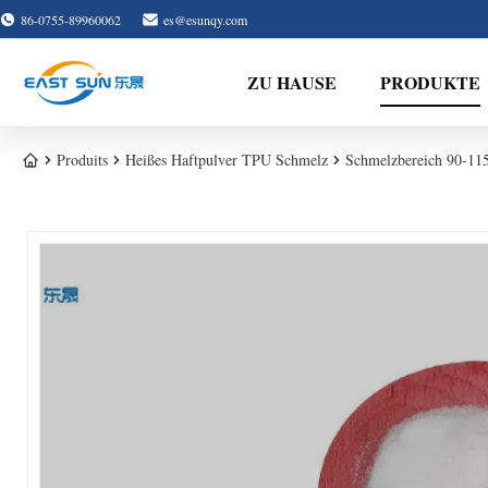
86-0755-89960062
es@esunqy.com
ZU HAUSE
PRODUKTE
Produits
Heißes Haftpulver TPU Schmelz
Schmelzbereich 90-11