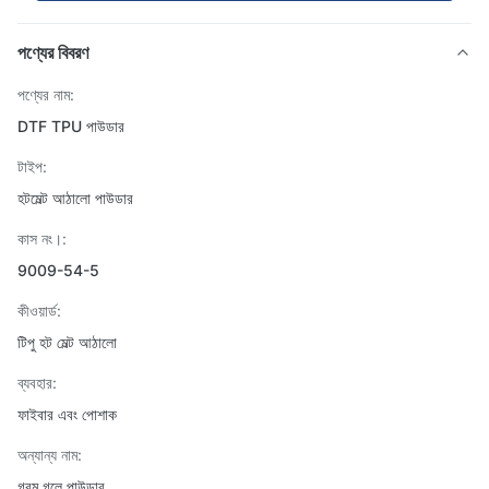
পণ্যের বিবরণ
পণ্যের নাম:
DTF TPU পাউডার
টাইপ:
হটমেল্ট আঠালো পাউডার
কাস নং।:
9009-54-5
কীওয়ার্ড:
টিপু হট মেল্ট আঠালো
ব্যবহার:
ফাইবার এবং পোশাক
অন্যান্য নাম:
গরম গলে পাউডার