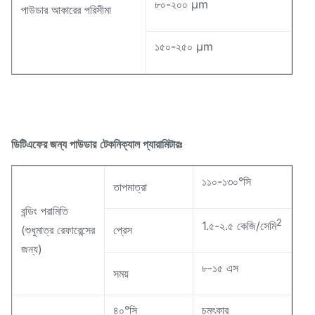
৮০-২০০ μm
পাউডার আকারের পরিসীমা
১৫০-২৫০ μm
টেকনিক্যাল প্যারামিটারঃ
ডিটিএফের জন্য পাউডার
১১০-১৩০°সি
তাপমাত্রা
বন্ডিং পরামিতি
2
1.৫-২.৫ কেজি/সেমি
(শুধুমাত্র রেফারেন্সের
প্রেস
জন্য)
৮-১৫ এস
সময়
৪০°সি
চমৎকার