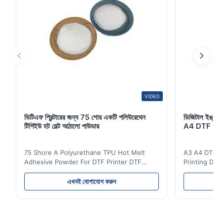
VIDEO
ডিটিএফ প্রিন্টারের জন্য 75 শোর একটি পলিউরেথেন
ডিজিটাল ইঙ্কজেট
টিপিইউ হট মেল্ট আঠালো পাউডার
A4 DTF PET
75 Shore A Polyurethane TPU Hot Melt
A3 A4 DTF PE
Adhesive Powder For DTF Printer DTF
Printing DTF
Powder Technical Parameters Bonding
application A
Parameters ( reference only) Temperature
textile fabri
এখনই যোগাযোগ করুন
110-130℃ Press 0.5-1.5 kg/cm2 Time 8-20
pattern after
S Washing Resistance 40℃ Excellent
to the touch
Washing Resistance 60℃ / Washing
rubbing res
Resistance 90℃ / DTF Powder Application:
machine ...