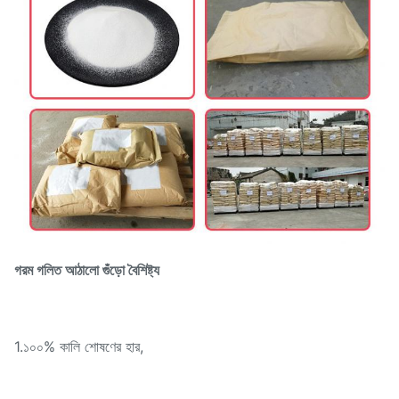
গরম গলিত আঠালো গুঁড়ো বৈশিষ্ট্য
1.১০০% কালি শোষণের হার,