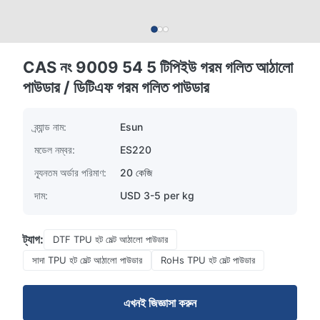
CAS নং 9009 54 5 টিপিইউ গরম গলিত আঠালো
পাউডার / ডিটিএফ গরম গলিত পাউডার
ব্র্যান্ড নাম:
Esun
মডেল নম্বর:
ES220
ন্যূনতম অর্ডার পরিমাণ:
20 কেজি
দাম:
USD 3-5 per kg
ট্যাগ:
DTF TPU হট মেল্ট আঠালো পাউডার
সাদা TPU হট মেল্ট আঠালো পাউডার
RoHs TPU হট মেল্ট পাউডার
এখনই জিজ্ঞাসা করুন