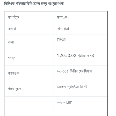
পণ্যের বর্ণনা
ডিটিএফ পাউডার
ডিটিএফের জন্য
সম্পত্তি
মানদণ্ড
চেহারা
সাদা গুঁড়া
টিপিইউ
রচনা
1.20±0.02 গ্রাম/সেমি3
ঘনত্ব
৯৫-১১৫ ডিগ্রি সেলসিয়াস
গলনাঙ্ক
৩০±৭ গ্রাম/১০ মিনিট
গলন সূচক
০-৮০ μm