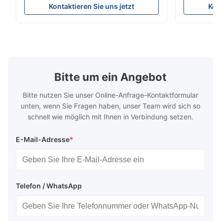
Parameters ( reference only) Temperature
textile fabri
Kontaktieren Sie uns jetzt
Kon
110-130℃ Press 0.5-1.5 kg/cm2 Time 8-20
pattern after
S Washing Resistance 40℃ Excellent
to the touch
Washing Resistance 60℃ / Washing
rubbing res
Resistance 90℃ / DTF Powder Application:
machine ...
...
Bitte um ein Angebot
Bitte nutzen Sie unser Online-Anfrage-Kontaktformular
unten, wenn Sie Fragen haben, unser Team wird sich so
schnell wie möglich mit Ihnen in Verbindung setzen.
E-Mail-Adresse
*
Telefon / WhatsApp