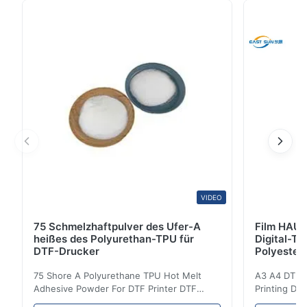
Formulierungen erhältlich, um verschiedenen
Stoffarten und Bindungsanforderungen gerecht zu
werden.,Die Wahl des Klebepulvers hängt von
Faktoren wie dem Stofftyp, der ...
VIDEO
75 Schmelzhaftpulver des Ufer-A
Film HAUS
heißes des Polyurethan-TPU für
Digital-Ti
DTF-Drucker
Polyester
75 Shore A Polyurethane TPU Hot Melt
A3 A4 DTF PE
Adhesive Powder For DTF Printer DTF
Printing DTF
Powder Technical Parameters Bonding
application A