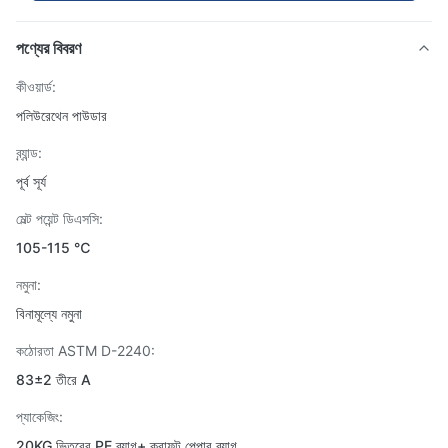
পণ্যের বিবরণ
কীওয়ার্ড:
পলিউরেথেন পাউডার
ব্র্যান্ড:
পূর্ব সূর্য
মেল্ট পয়েন্ট ডিএসসি:
105-115 ℃
নমুনা:
বিনামূল্যে নমুনা
কঠোরতা ASTM D-2240:
83±2 তীরে A
প্যাকেজিং:
20KG ভিতরের PE ব্যাগ+ ক্রাফট পেপার ব্যাগ