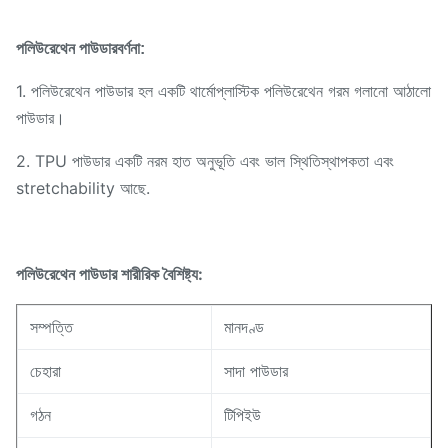
পলিউরেথেন পাউডার
বর্ণনা:
1. পলিউরেথেন পাউডার হল একটি থার্মোপ্লাস্টিক পলিউরেথেন গরম গলানো আঠালো
পাউডার।
2. TPU পাউডার একটি নরম হাত অনুভূতি এবং ভাল স্থিতিস্থাপকতা এবং
stretchability আছে.
পলিউরেথেন পাউডার শারীরিক বৈশিষ্ট্য:
সম্পত্তি
মানদণ্ড
চেহারা
সাদা পাউডার
গঠন
টিপিইউ