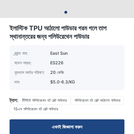
ইলাস্টিক TPU আঠালো পাউডার গরম গলে তাপ
স্থানান্তরের জন্য পলিউরেথেন পাউডার
ব্র্যান্ড নাম:
East Sun
মডেল নম্বর:
ES226
ন্যূনতম অর্ডার পরিমাণ:
20 কেজি
দাম:
$5.0-6.3/KG
ট্যাগ:
টিপিইউ পলিউরেথেন হট মেল্ট পাউডার
পলিউরেথেন হট মেল্ট আঠালো পাউডার
15এস পলিউরেথেন হট মেল্ট পাউডার
এখনই জিজ্ঞাসা করুন