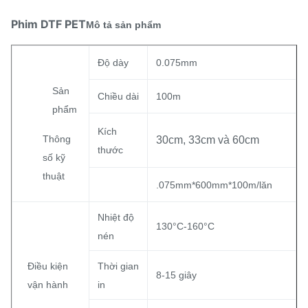
Phim DTF PET
Mô tả sản phẩm
Độ dày
0.075mm
Sản
Chiều dài
100m
phẩm
Kích
Thông
30cm, 33cm và 60cm
thước
số kỹ
thuật
.075mm*600mm*100m/lăn
Nhiệt độ
130°C-160°C
nén
Điều kiện
Thời gian
8-15 giây
vận hành
in