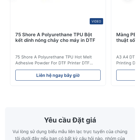
good
VIDEO
75 Shore A Polyurethane TPU Bột
Màng PET 
kết dính nóng chảy cho máy in DTF
thuật số 
75 Shore A Polyurethane TPU Hot Melt
A3 A4 DTF PE
Adhesive Powder For DTF Printer DTF
Printing DTF
Powder Technical Parameters Bonding
application A
Parameters ( reference only) Temperature
textile fabri
Liên hệ ngay bây giờ
L
110-130℃ Press 0.5-1.5 kg/cm2 Time 8-20
pattern after
S Washing Resistance 40℃ Excellent
to the touch
Washing Resistance 60℃ / Washing
rubbing res
Resistance 90℃ / DTF Powder Application:
machine ...
...
Yêu cầu Đặt giá
Vui lòng sử dụng biểu mẫu liên lạc trực tuyến của chúng
tôi dưới đây nếu bạn có bất kỳ câu hỏi nào, nhóm của