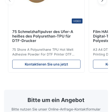
good
VIDEO
75 Schmelzhaftpulver des Ufer-A
Film HAUS
heißes des Polyurethan-TPU für
Digital-Ti
DTF-Drucker
Polyester
75 Shore A Polyurethane TPU Hot Melt
A3 A4 DTF PE
Adhesive Powder For DTF Printer DTF
Printing DTF
Powder Technical Parameters Bonding
application A
Parameters ( reference only) Temperature
textile fabri
Kontaktieren Sie uns jetzt
Kon
110-130℃ Press 0.5-1.5 kg/cm2 Time 8-20
pattern after
S Washing Resistance 40℃ Excellent
to the touch
Washing Resistance 60℃ / Washing
rubbing res
Resistance 90℃ / DTF Powder Application:
machine ...
...
Bitte um ein Angebot
Bitte nutzen Sie unser Online-Anfrage-Kontaktformular