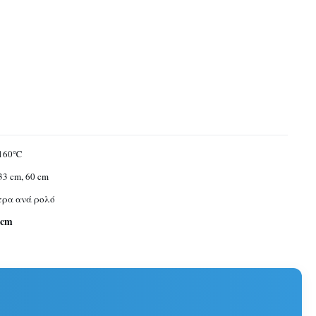
160℃
33 cm, 60 cm
τρα ανά ρολό
0cm