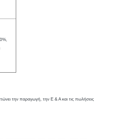
80%,
ι
τώνει την παραγωγή, την Ε & Α και τις πωλήσεις