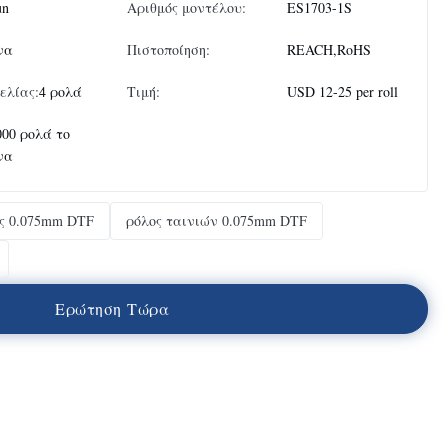
un
Αριθμός μοντέλου:
ES1703-1S
να
Πιστοποίηση:
REACH,RoHS
ελίας:
4 ρολά
Τιμή:
USD 12-25 per roll
000 ρολά το
να
ς 0.075mm DTF
ρόλος ταινιών 0.075mm DTF
Ε
ρ
ώ
τ
η
σ
η
Τ
ώ
ρ
α