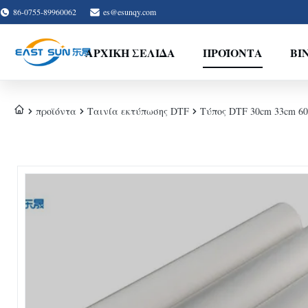
86-0755-89960062
es@esunqy.com
ΑΡΧΙΚΉ ΣΕΛΊΔΑ
ΠΡΟΪΌΝΤΑ
ΒΊ
προϊόντα
Ταινία εκτύπωσης DTF
Τύπος DTF 30cm 33cm 6