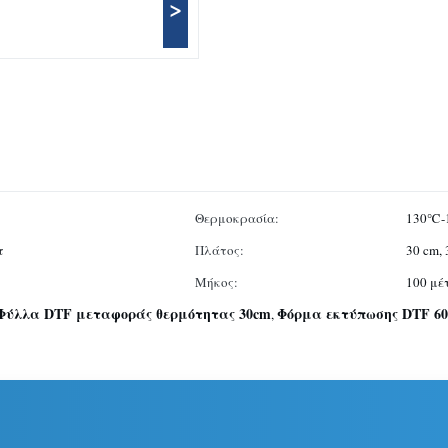
>
Θερμοκρασία:
130℃-
τ
Πλάτος:
30 cm, 
Μήκος:
100 μέ
Φύλλα DTF μεταφοράς θερμότητας 30cm
Φόρμα εκτύπωσης DTF 6
,