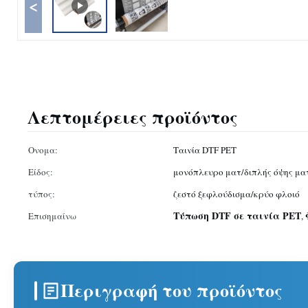
<
Λεπτομέρειες προϊόντος
Ονομα:
Ταινία DTF PET
Είδος:
μονόπλευρο ματ/διπλής όψης μα
τύπος:
ζεστό ξεφλούδισμα/κρύο φλοιό
Τύπωση DTF σε ταινία PET
Επισημαίνω
,
Περιγραφή του προϊόντος