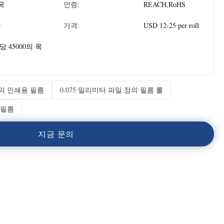
국
인증:
REACH,RoHS
롤
가격:
USD 12-25 per roll
당 45000의 목
정의 인쇄용 필름
0.075 밀리미터 파일 정의 필름 롤
 필름
지
금
문
의