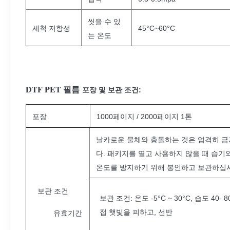
씻을 수 있
세척 저항성
45°C~60°C
는 온도
DTF PET 필름
포장 및 보관 조건:
포장
1000페이지 / 2000페이지 1톤
날카로운 물체와 충돌하는 것은 엄격히 
다. 패키지를 열고 사용하지 않을 때 습기
온도를 방지하기 위해 봉인하고 보관하십
보관 조건
보관 조건: 온도 -5°C ~ 30°C, 습도 40- 8
접 햇빛을 피하고, 선반
유효기간