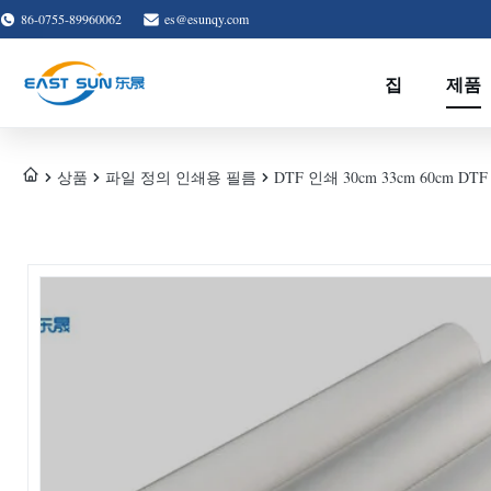
86-0755-89960062
es@esunqy.com
집
제품
상품
파일 정의 인쇄용 필름
DTF 인쇄 30cm 33cm 60cm D