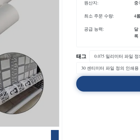
원산지:
중
최소 주문 수량:
4
공급 능력:
달 
록
태그
0.075 밀리미터 파일 
30 센티미터 파일 정의 인쇄용