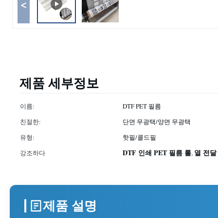
<
제품 세부정보
이름:
DTF PET 필름
친절한:
단면 무광택/양면 무광택
유형:
핫필/콜드필
DTF 인쇄 PET 필름 롤
열 전달 
강조하다
,
제품 설명