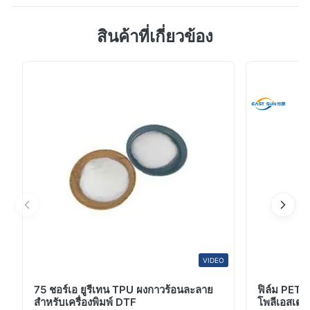
ฟิล์มกาวร้อนละลาย TPU เนื้อนุ่มพิเศษบางพิเศษ น้ำนมใส
สินค้าที่เกี่ยวข้อง
สองสี แรงลอกแรงดึงสูง ทนการซักหลายรอบสำหรับการ
เคลือบพัฟแบบผง ▋คำอธิบายฟิล์มกาว TPU▋ ผลิตภัณฑ์นี้
เป็นฟิล์มกาวร้อนละลายเทอร์โมพลาสติก ซึ่งได้รับการรองรับ
ด้วยกระดาษลอกออก และสามารถให้ความร้อนและพลาสติก
ซ้ำๆ ได้ กาวร้อนละลายนี้มีการยึดเกาะที่ดีเยี่ยมกับ...
VIDEO
75 ชอร์เอ ยูรีเทน TPU ผงกาวร้อนละลาย
ฟิล์ม PET 
สำหรับเครื่องพิมพ์ DTF
โพลีเอสเตอร