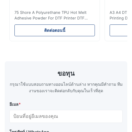
75 Shore A Polyurethane TPU Hot Melt
A3 A4 DTF PE
Adhesive Powder For DTF Printer DTF
Printing DTF
Powder Technical Parameters Bonding
application A
Parameters ( reference only) Temperature
textile fabri
ติดต่อตอนนี้
110-130℃ Press 0.5-1.5 kg/cm2 Time 8-20
pattern after
S Washing Resistance 40℃ Excellent
to the touch
Washing Resistance 60℃ / Washing
rubbing res
Resistance 90℃ / DTF Powder Application:
machine ...
...
ขอทุน
กรุณาใช้แบบสอบถามทางออนไลน์ด้านล่าง หากคุณมีคําถาม ทีม
งานของเราจะติดต่อกลับกับคุณในเร็วที่สุด
อีเมล
*
โทรศัพท์ / WhatsApp