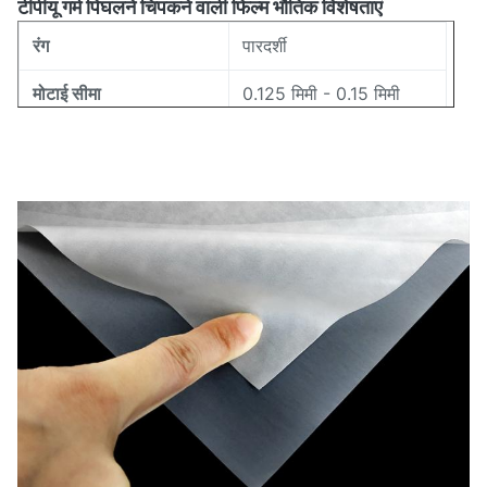
टीपीयू गर्म पिघलने चिपकने वाली फिल्म भौतिक विशेषताएं
रंग
पारदर्शी
मोटाई सीमा
0.125 मिमी - 0.15 मिमी
चौड़ाई रेंज
5 मिमी - 1580 मिमी
80-105°C (ISO11357)
पिघलने की सीमा
17±7 ग्राम/10 मिनट
पिघलने का प्रवाह सूचकांक
72±3 (किनारा A)
कठोरता
अनुपात
1.18±0.02g/cm3