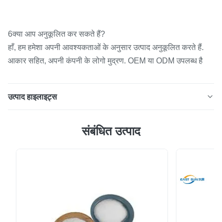
6क्या आप अनुकूलित कर सकते हैं?
हाँ, हम हमेशा अपनी आवश्यकताओं के अनुसार उत्पाद अनुकूलित करते हैं.
आकार सहित, अपनी कंपनी के लोगो मुद्रण. OEM या ODM उपलब्ध है
उत्पाद हाइलाइट्स
सुपर सॉफ्ट थिन टीपीयू गर्म पिघलने चिपकने वाली फिल्म दूधिया पारदर्शी
संबंधित उत्पाद
दोहरे रंग उच्च तन्यता छील बल बहु चक्र धोने के लिए प्रतिरोधी पाउडर
पफ टुकड़े टुकड़े के लिए 🙏टीपीयू चिपकने वाली फिल्म विवरण🙏 यह
उत्पाद एक थर्मोप्लास्टिक गर्म पिघलने चिपकने वाली फिल्म है, जिसे रिलीज़
पेपर द्वारा समर्थित किया गया है और ...