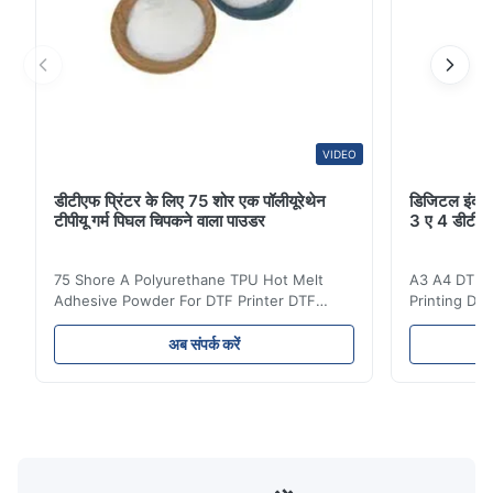
VIDEO
डीटीएफ प्रिंटर के लिए 75 शोर एक पॉलीयूरेथेन
डिजिटल इंकजेट
टीपीयू गर्म पिघल चिपकने वाला पाउडर
3 ए 4 डीटीएफ
75 Shore A Polyurethane TPU Hot Melt
A3 A4 DTF PE
Adhesive Powder For DTF Printer DTF
Printing DTF
Powder Technical Parameters Bonding
application A
Parameters ( reference only) Temperature
textile fabri
अब संपर्क करें
110-130℃ Press 0.5-1.5 kg/cm2 Time 8-20
pattern after
S Washing Resistance 40℃ Excellent
to the touch
Washing Resistance 60℃ / Washing
rubbing res
Resistance 90℃ / DTF Powder Application:
machine ...
...