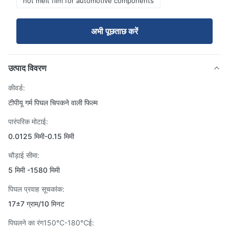
hot melt film for automotive components
अभी पूछताछ करें
उत्पाद विवरण
कीवर्ड:
टीपीयू गर्म पिघल चिपकने वाली फिल्म
पारंपरिक मोटाई:
0.0125 मिमी-0.15 मिमी
चौड़ाई सीमा:
5 मिमी -1580 मिमी
पिघल प्रवाह सूचकांक:
17±7 ग्राम/10 मिनट
पिघलने का रंग150℃-180℃ई: