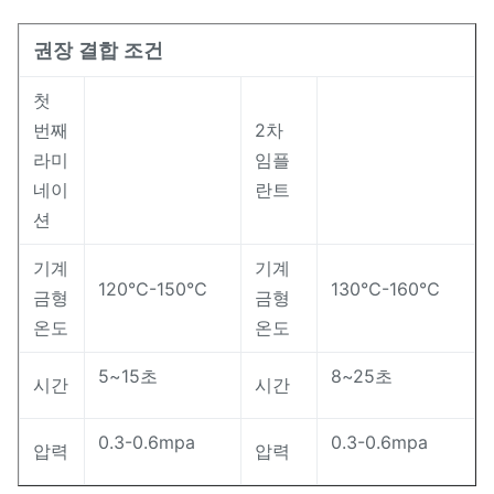
권장 결합 조건
첫
번째
2차
라미
임플
네이
란트
션
기계
기계
120℃-150℃
130℃-160℃
금형
금형
온도
온도
5~15초
8~25초
시간
시간
0.3-0.6mpa
0.3-0.6mpa
압력
압력