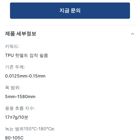
지금 문의
제품 세부정보
키워드:
TPU 핫멜트 접착 필름
기존 두께:
0.0125mm-0.15mm
폭 범위:
5mm-1580mm
용융 흐름 지수:
17±7g/10분
녹는 범위150℃-180℃e:
80-105C