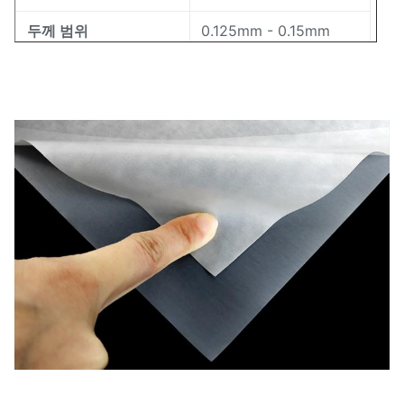
두께 범위
0.125mm - 0.15mm
폭 범위
5mm - 1580mm
80-105℃(ISO11357)
녹는 범위
17±7g/10분
용융 흐름 지수
72±3(쇼어 A)
경도
비율
1.18±0.02g/cm3