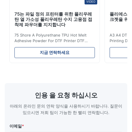
VIDEO
75는 파일 정의 프린터를 위한 폴리우레
폴리에스테
탄 열 가소성 폴리우레탄 수지 고융점 접
크젯을 위한 
착제 파우더를 지지합니다
75 Shore A Polyurethane TPU Hot Melt
A3 A4 DTF PE
Adhesive Powder For DTF Printer DTF
Printing DTF
Powder Technical Parameters Bonding
application A
Parameters ( reference only) Temperature
textile fabri
지금 연락하세요
110-130℃ Press 0.5-1.5 kg/cm2 Time 8-20
pattern after
S Washing Resistance 40℃ Excellent
to the touch
Washing Resistance 60℃ / Washing
rubbing res
Resistance 90℃ / DTF Powder Application:
machine ...
...
인용 을 요청 하십시오
아래의 온라인 문의 연락 양식을 사용하시기 바랍니다. 질문이
있으시면 저희 팀이 가능한 한 빨리 연락합니다.
이메일
*