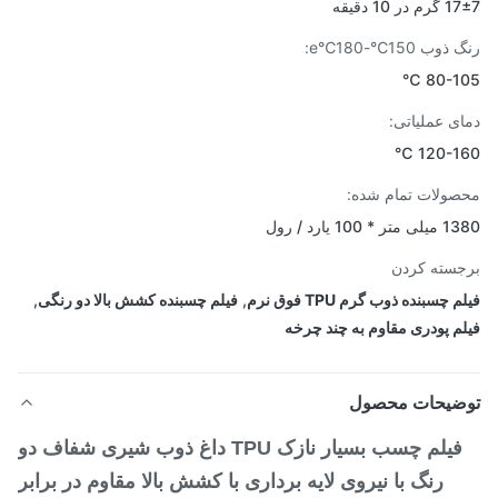
ر 10 دقیقه
ب 150℃-180℃e:
80-10
ی عملیاتی:
120-16
ولات تمام شده:
 100 یارد / رول
سته کردن
 چسبنده ذوب گرم TPU فوق نرم
,
فیلم چسبنده کشش بالا دو رنگی
,
م پودری مقاوم به چند چرخه
ضیحات محصول
فیلم چسب بسیار نازک TPU داغ ذوب شیری شفاف دو
رنگ با نیروی لایه برداری با کشش بالا مقاوم در برابر