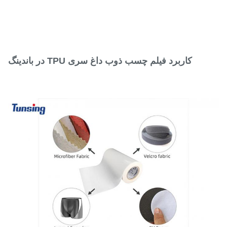
کاربرد فیلم چسب ذوب داغ سری TPU در باندینگ