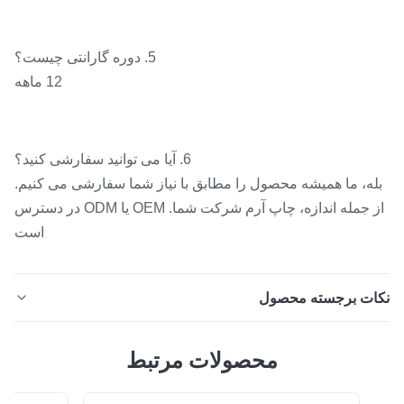
5. دوره گارانتی چیست؟
12 ماهه
6. آیا می توانید سفارشی کنید؟
ه، ما همیشه محصول را مطابق با نیاز شما سفارشی می کنیم.
از جمله اندازه، چاپ آرم شرکت شما. OEM یا ODM در دسترس
است
ات برجسته محصول
فیلم چسب بسیار نازک TPU داغ ذوب شیری شفاف دو رنگ با
محصولات مرتبط
نیروی لایه برداری با کشش بالا مقاوم در برابر شستشو چند
چرخه برای لمینیت پف پودری ▋توضیحات فیلم چسب TPU▋