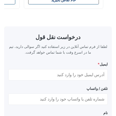
t in color, soft
110-130℃ Press 0.5-1.5 kg/cm2 Time 8-20
city, washable,
S Washing Resistance 40℃ Excellent
and-washed and
Washing Resistance 60℃ / Washing
machine ...
Resistance 90℃ / DTF Powder Application:
...
درخواست نقل قول
لطفا از فرم تماس آنلاین در زیر استفاده کنید اگر سوالی دارید، تیم
ما در اسرع وقت با شما تماس خواهد گرفت.
ایمیل
*
تلفن / واتساپ
نام