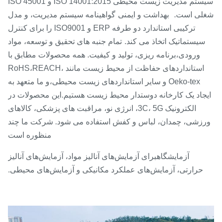
سیستم مدیریت زیست محیطی ISO 14001:2015 و ISO 45001
لی است.
بهداشت و ایمنی
گواهینامه سیستم مدیریت، و مدل
ترکیبی استاندارد دو طرفه ERP و ISO9001 را برای کنترل
سیستماتیک اتخاذ می کند.
تمام جنبه های تحقیق و توسعه، مواد
ورودی،
برنامه ریزی، تولید و کیفیت. همه محصولات مطابق با
استانداردهای حفاظت از محیط زیست مانند RoHS،
REACH،
Oeko-tex و سایر استانداردهای زیست محیطی،
و ما متعهد به
.
جاد یک کارخانه دوستدار محیط زیست هستیم
این محصولات در
الکترونیک 3C، 5G، انرژی نو، مراقبت های پزشکی، کالاهای
زشی، چمدان، لباس و کفش استفاده می شود. شرکت ما چند
منظوره است
آزمایشگاه
برای آزمایش‌های آنالیز مواد، آزمایش‌های آنالیز
حرارتی، آزمایش‌های عملکرد مکانیکی و آزمایش‌های محیطی.