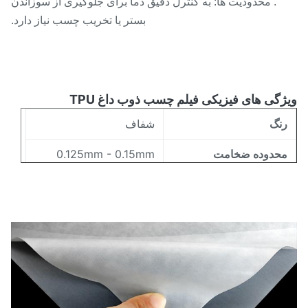
. محدودیت ها: به کنترل دقیق دما برای جلوگیری از سوزاندن
بستر یا تخریب چسب نیاز دارد.
گی های فیزیکی فیلم چسب ذوب داغ TPU
نگ
شفاف
حدوده ضخامت
0.125mm - 0.15mm
5 میلی متر - 1580 میلی
حدوده عرض
متر
80-105 ℃ (ISO11357)
حدوده ذوب
17±7 گرم در 10 دقیقه
اخص جریان ذوب
3±72 (ساحل A)
ختی