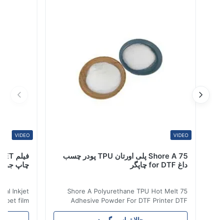
این محصول یک فیلم چسب حرارتی گرمانرم است که توسط
اغذ رهایش پشتیبانی می شود و می توان آن را به طور مکرر
گرم و پلاستیک کرد. این چسب ذوب داغ دارای ...
VIDEO
VIDEO
75 Shore A پلی اورتان TPU پودر چسب
داغ for DTF چاپگر
چاپ جوهر افشا
 Digital Inkjet
75 Shore A Polyurethane TPU Hot Melt
m ​ dtf pet film
Adhesive Powder For DTF Printer DTF
for all kinds of
Powder Technical Parameters Bonding
 to peel off. The
Parameters ( reference only) Temperature
حالا تماس بگیرید
ح