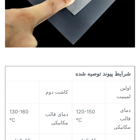
0.02±1.18 گرم بر سانتی
سبت
متر مکعب
رایط پیوند توصیه شده
ولین
کاشت دوم
مینیت
مای
130-160
120-150
دمای قالب
الب
℃
℃
مکانیکی
کانیکی