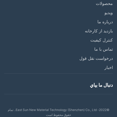
صولات
یو
اره ما
دید از کارخانه
رل کیفیت
س با ما
خواست نقل قول
ار
ال ما بياي
©2022- East Sun New Material Technology (Shenzhen) Co., Ltd.. تمام
حقوق محفوظ است