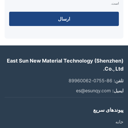
است.
ارسال
East Sun New Material Technology (Shenzhe
Co., L
ن:
86-0755-89960062
یل:
es@esunqy.com
وندهای سریع
ه