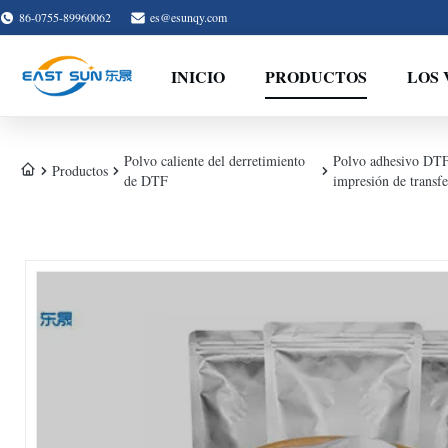
86-0755-89960062
es@esunqy.com
INICIO
PRODUCTOS
LOS 
Polvo caliente del derretimiento
Polvo adhesivo DTF 
Productos
de DTF
impresión de transfe