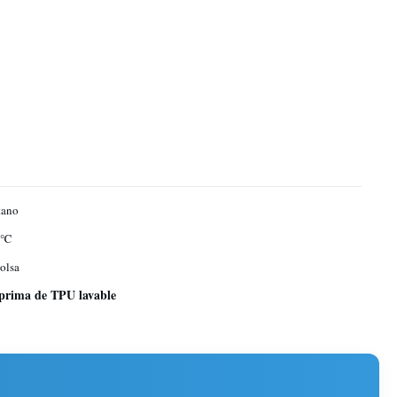
tano
 ℃
olsa
 prima de TPU lavable