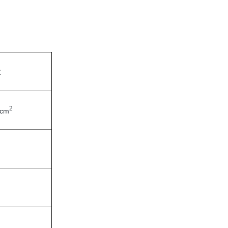
℃
2
/cm