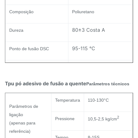
Composição
Poliuretano
80±3 Costa A
Dureza
95-115 °C
Ponto de fusão DSC
30±7 g/10min
Índice de MI ASTM D-1238
Tpu pó adesivo de fusão a quente
Parâmetros técnicos
Resistência ao
2.0-3.0
amarelamento (nível)
Temperatura
110-130°C
Parâmetros de
ligação
2
Pressione
10,5-2,5 kg/cm
(apenas para
referência)
Tempo.
8-15S