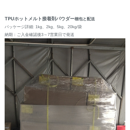
TPUホットメルト接着剤パウダー
梱包と配送
パッケージ詳細: 1kg、2kg、5kg、20kg/袋
納期：ご入金確認後3～7営業日で発送