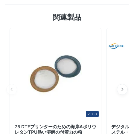
服転写印刷 TPUホットメルト接着剤パウダー 説明TPUホ
5.0
ットメルト接着剤パウダー 熱可塑性ポリウレタン粉末ホ
関連製品
最近の50件のレビューに基づいて
ットメルト接着剤です。ソフトな風合い、復元力、伸縮性
5
100%
に優れ、低温加工性に優れています。繊維への接着性に優
4
0
れています。TPU ホットメルト接着剤パウダーは、さま
3
0
ざまな業界で接着用途に使用される接着剤の一種です。
2
0
1
0
TPU は、優れた柔軟性、耐久性、耐摩耗性、耐薬品性で
知られる多用途の熱可塑性素材です。 TPU を粉末状にす
ると、溶かして接着剤として塗布できます。 TPUホッ...
S*x
S
May 13.2026
The buyer was very satisfied with the product and left a 5-star
review.
VIDEO
S*x
S
75 DTFプリンターのための海岸Aポリウ
デジタル 
レタンTPU熱い溶解の付着力の粉
ステル・フィ
May 13.2026