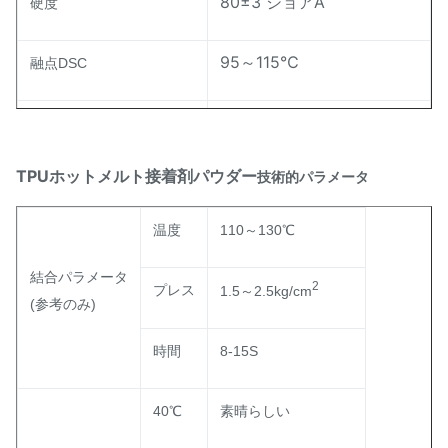
80±3 ショアA
硬度
95～115℃
融点DSC
MI インデックス ASTM
30±7g/10分
D-1238
TPUホットメルト接着剤パウダー
技術的パラメータ
黄ばみにくさ（レベル）
2.0～3.0
温度
110～130℃
結合パラメータ
2
プレス
1.5～2.5kg/cm
(参考のみ)
時間
8-15S
40℃
素晴らしい