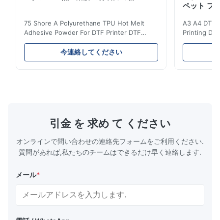
ペット フ
The buyer was very satisfied with the product and left a 5-star
75 Shore A Polyurethane TPU Hot Melt
A3 A4 DTF PE
review.
Adhesive Powder For DTF Printer DTF
Printing DTF
Powder Technical Parameters Bonding
application A
Parameters ( reference only) Temperature
textile fabri
f*q
今連絡してください
F
110-130℃ Press 0.5-1.5 kg/cm2 Time 8-20
pattern after
S Washing Resistance 40℃ Excellent
to the touch
Apr 21.2026
Washing Resistance 60℃ / Washing
rubbing res
Excellent communication, very fast shipping and great quality. I
Resistance 90℃ / DTF Powder Application:
machine ...
...
am so happy and thankful! I will definitely order again.
引金 を 求め て ください
オンラインで問い合わせの連絡先フォームをご利用ください.
質問があれば,私たちのチームはできるだけ早く連絡します.
メール
*