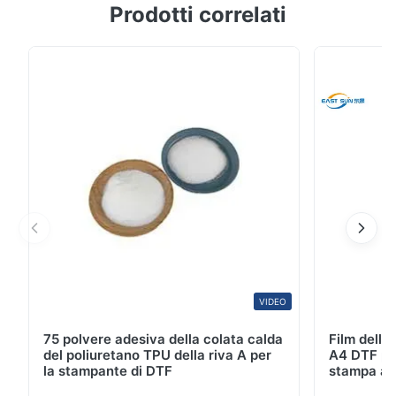
Prodotti correlati
coperture di portafogli in pelle e di dispositivi
elettronici Descrizione del prodotto TPU Film adesivo
a fusione calda per sacchetti di cuoio Descrizione
della pellicola adesiva TPU Questo prodotto è un film
adesivo termoplastico a fusione calda, che ...
VIDEO
75 polvere adesiva della colata calda
Film dell
del poliuretano TPU della riva A per
A4 DTF per 
la stampante di DTF
stampa a g