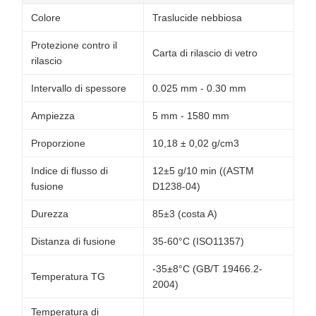
Colore
Traslucide nebbiosa
Protezione contro il
Carta di rilascio di vetro
rilascio
Intervallo di spessore
0.025 mm - 0.30 mm
Ampiezza
5 mm - 1580 mm
Proporzione
10,18 ± 0,02 g/cm3
Indice di flusso di
12±5 g/10 min ((ASTM
fusione
D1238-04)
Durezza
85±3 (costa A)
Distanza di fusione
35-60°C (ISO11357)
-35±8°C (GB/T 19466.2-
Temperatura TG
2004)
Temperatura di