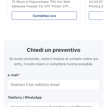
75 Shore A Polyurethane TPU Hot Melt
A3 A4 DTF PE
Adhesive Powder For DTF Printer DTF
Printing DTF
Powder Technical Parameters Bonding
application A
Parameters ( reference only) Temperature
textile fabri
Contattaci ora
110-130℃ Press 0.5-1.5 kg/cm2 Time 8-20
pattern after
S Washing Resistance 40℃ Excellent
to the touch
Washing Resistance 60℃ / Washing
rubbing res
Resistance 90℃ / DTF Powder Application:
machine ...
...
Chiedi un preventivo
Se avete domande, usate il modulo di contatto online qui
sotto, il nostro team vi contatterà il prima possibile.
e-mail
*
Telefono / WhatsApp