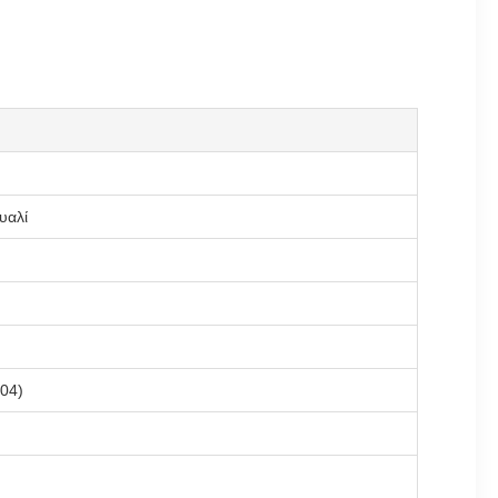
υαλί
04)