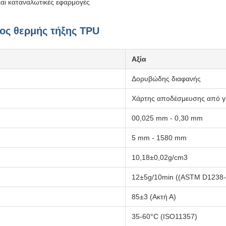
και καταναλωτικές εφαρμογές
τος θερμής τήξης TPU
Αξία
Δορυβώδης διαφανής
Χάρτης αποδέσμευσης από γ
00,025 mm - 0,30 mm
5 mm - 1580 mm
10,18±0,02g/cm3
12±5g/10min ((ASTM D1238-
85±3 (Ακτή Α)
35-60°C (ISO11357)