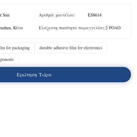
t Sun
Αριθμός μοντέλου:
ES8614
enzhen, Κίνα
Ελάχιστη ποσότητα παραγγελίας:
2 ΡΟΛΟ
ilm for packaging
durable adhesive film for electronics
mponents
Ε
ρ
ώ
τ
η
σ
η
Τ
ώ
ρ
α