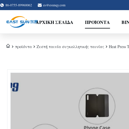
86-0755-89960062
es@esunqy.com
ΑΡΧΙΚΉ ΣΕΛΊΔΑ
ΠΡΟΪΌΝΤΑ
ΒΊ
προϊόντα
Ζεστή ταινία συγκολλητικής ταινίας
Heat Press