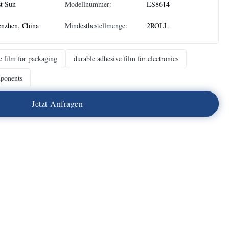
t Sun
Modellnummer:
ES8614
nzhen, China
Mindestbestellmenge:
2ROLL
e film for packaging
durable adhesive film for electronics
mponents
J
e
t
z
t
A
n
f
r
a
g
e
n