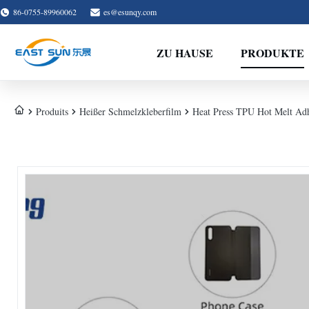
86-0755-89960062
es@esunqy.com
ZU HAUSE
PRODUKTE
Produits
Heißer Schmelzkleberfilm
Heat Press TPU Hot Melt Adh