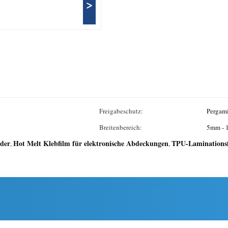
>
Freigabeschutz:
Pergami
Breitenbereich:
5mm -
eder
Hot Melt Klebfilm für elektronische Abdeckungen
TPU-Laminationsf
,
,