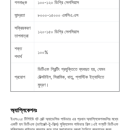
গলনাঙ্ক
১০০-১২০ ডিগ্রি সেলসিয়াস
সান্দ্রতা
৮০০০-১৫০০০ এমপিএ.এস
সক্রিয়করণ
১২০-১৫০ ডিগ্রি সেলসিয়াস
তাপমাত্রা
শক্ত
১০০%
পদার্থ
ডিটিএফ প্রিন্টিং প্রযুক্তিতে ব্যবহৃত হয়, যেমন
প্রয়োগ
টেক্সটাইল, সিরামিক, ধাতু, প্লাস্টিক ইত্যাদিতে
মুদ্রণ।
অ্যাপ্লিকেশনঃ
ইএস২২৫ টিপিইউ হট মেল্ট অ্যাডেসিভ পাউডার এর প্রধান অ্যাপ্লিকেশনগুলির মধ্যে
একটি হল ডিটিএফ (ডাইরেক্ট-টু-ফিল্ম) সুব্লিমেশন পাউডার শিল্প।এই পণ্যটি ডিটিএফ
সুব্লিমেশন পাউডার ব্যবহার করে তাপ স্থানান্তর নকশা তৈরিতে ব্যবহারের জন্য