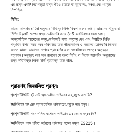
এর মধ্যে একটি নিরাপত্তা তথ্য শীটও রয়েছে যা হ্যান্ডলিং, সঞ্চয়,এবং পণ্যের
নিষ্পত্তি.
শিপিং:
আমরা আপনার চাহিদা অনুসারে বিভিন্ন শিপিং বিকল্প অফার করি। আমাদের স্ট্যান্ডার্ড
শিপিং বিকল্পটি দেশের মধ্যে ডেলিভারি জন্য 3-5 কার্যদিবসের সময় নেয়।
আন্তর্জাতিক আদেশের জন্য,ডেলিভারি সময় গন্তব্য দেশ এবং নির্বাচিত শিপিং
পদ্ধতির উপর নির্ভর করে পরিবর্তিত হতে পারেনিরাপদ ও সময়মত ডেলিভারি নিশ্চিত
করতে আমরা আমাদের পণ্যের প্যাকেজিং এবং লেবেলিংয়ের ক্ষেত্রে অত্যন্ত
যত্নবান।অনুগ্রহ করে মনে রাখবেন যে দ্রুত শিপিং বা বিশেষ হ্যান্ডলিং অনুরোধের
জন্য অতিরিক্ত শিপিং চার্জ প্রযোজ্য হতে পারে.
প্রায়শই জিজ্ঞাসিত প্রশ্নঃ
প্রশ্ন:
টিপিইউ হট মেল্ট অ্যাডেসিভ পাউডার এর ব্র্যান্ড নাম কি?
উঃ
টিপিইউ হট মেল্ট অ্যাডহেসিভ পাউডারের ব্র্যান্ড নাম ইসুন।
প্রশ্ন:
টিপিইউ গরম গলিত আঠালো পাউডার এর মডেল নম্বর কি?
উঃ
টিপিইউ গরম গলিত আঠালো পাউডার মডেল নম্বর ES225।