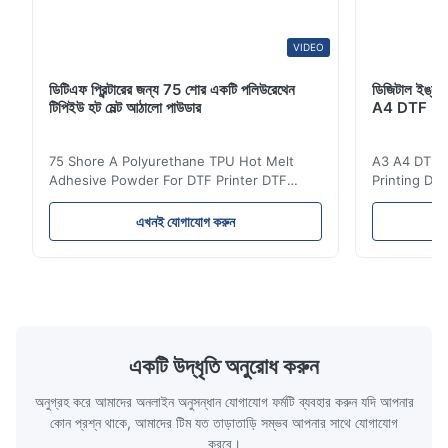
VIDEO
ডিটিএফ প্রিন্টারের জন্য 75 শোর একটি পলিউরেথেন
ডিজিটাল ইঙ্কজেট
টিপিইউ হট মেল্ট আঠালো পাউডার
A4 DTF PET
75 Shore A Polyurethane TPU Hot Melt
A3 A4 DTF PE
Adhesive Powder For DTF Printer DTF
Printing DTF
Powder Technical Parameters Bonding
application A
Parameters ( reference only) Temperature
textile fabri
এখনই যোগাযোগ করুন
110-130℃ Press 0.5-1.5 kg/cm2 Time 8-20
pattern after
S Washing Resistance 40℃ Excellent
to the touch
Washing Resistance 60℃ / Washing
rubbing res
Resistance 90℃ / DTF Powder Application:
machine ...
...
একটি উদ্ধৃতি অনুরোধ করুন
অনুগ্রহ করে আমাদের অনলাইন অনুসন্ধান যোগাযোগ ফর্মটি ব্যবহার করুন যদি আপনার
কোন প্রশ্ন থাকে, আমাদের টিম যত তাড়াতাড়ি সম্ভব আপনার সাথে যোগাযোগ
করবে।