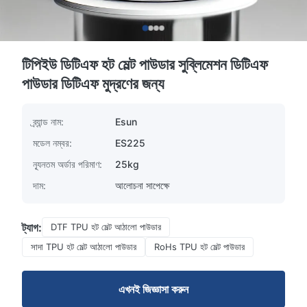
টিপিইউ ডিটিএফ হট মেল্ট পাউডার সুব্লিমেশন ডিটিএফ
পাউডার ডিটিএফ মুদ্রণের জন্য
ব্র্যান্ড নাম:
Esun
মডেল নম্বর:
ES225
ন্যূনতম অর্ডার পরিমাণ:
25kg
দাম:
আলোচনা সাপেক্ষে
ট্যাগ:
DTF TPU হট মেল্ট আঠালো পাউডার
সাদা TPU হট মেল্ট আঠালো পাউডার
RoHs TPU হট মেল্ট পাউডার
এখনই জিজ্ঞাসা করুন