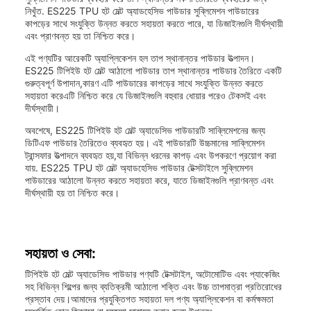
নিখুঁত. ES225 TPU হট মেল্ট অ্যাডহেসিভ পাউডার সুব্লিমেশন পাউডারের
কাপড়ের সাথে সংযুক্তি উন্নত করতে সহায়তা করতে পারে, যা ডিজাইনগুলি দীর্ঘস্থায়ী
এবং প্রাণবন্ত হয় তা নিশ্চিত করে।
এই পণ্যটির আরেকটি অ্যাপ্লিকেশন হল তাপ স্থানান্তর পাউডার উত্পাদন।
ES225 টিপিইউ হট মেল্ট আঠালো পাউডার তাপ স্থানান্তর পাউডার তৈরিতে একটি
গুরুত্বপূর্ণ উপাদান,কারণ এটি পাউডারের কাপড়ের সাথে সংযুক্তি উন্নত করতে
সহায়তা করেএটি নিশ্চিত করে যে ডিজাইনগুলি বহুবার ধোয়ার পরেও টেকসই এবং
দীর্ঘস্থায়ী।
অবশেষে, ES225 টিপিইউ হট মেল্ট অ্যাডেসিভ পাউডারটি সাব্লিমেশনের জন্য
ডিটিএফ পাউডার তৈরিতেও ব্যবহৃত হয়। এই পাউডারটি উচ্চমানের সাব্লিমেশন
ট্রান্সফার উত্পাদনে ব্যবহৃত হয়,যা বিভিন্ন ধরনের কাপড় এবং উপকরণে প্রয়োগ করা
যায়. ES225 TPU হট মেল্ট অ্যাডহেসিভ পাউডার টেক্সটাইলে সুব্লিমেশন
পাউডারের আঠালো উন্নত করতে সহায়তা করে, যাতে ডিজাইনগুলি প্রাণবন্ত এবং
দীর্ঘস্থায়ী হয় তা নিশ্চিত করে।
সহায়তা ও সেবা:
টিপিইউ হট মেল্ট অ্যাডেসিভ পাউডার পণ্যটি টেক্সটাইল, অটোমোটিভ এবং প্যাকেজিং
সহ বিভিন্ন শিল্পের জন্য ব্যতিক্রমী আঠালো শক্তি এবং উচ্চ তাপমাত্রা প্রতিরোধের
প্রস্তাব দেয়।আমাদের প্রযুক্তিগত সহায়তা দল পণ্য অ্যাপ্লিকেশন বা কর্মক্ষমতা