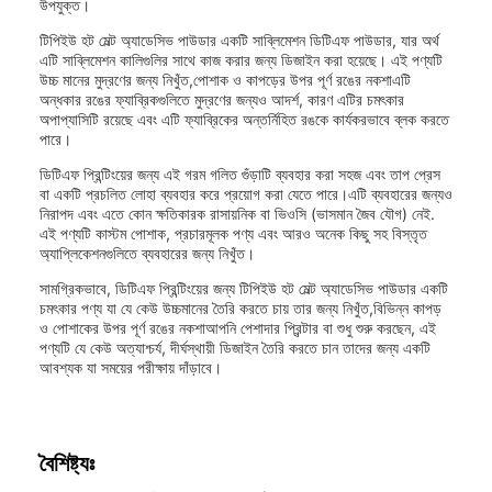
উপযুক্ত।
টিপিইউ হট মেল্ট অ্যাডেসিভ পাউডার একটি সাব্লিমেশন ডিটিএফ পাউডার, যার অর্থ
এটি সাব্লিমেশন কালিগুলির সাথে কাজ করার জন্য ডিজাইন করা হয়েছে। এই পণ্যটি
উচ্চ মানের মুদ্রণের জন্য নিখুঁত,পোশাক ও কাপড়ের উপর পূর্ণ রঙের নকশাএটি
অন্ধকার রঙের ফ্যাব্রিকগুলিতে মুদ্রণের জন্যও আদর্শ, কারণ এটির চমৎকার
অপাপ্যাসিটি রয়েছে এবং এটি ফ্যাব্রিকের অন্তর্নিহিত রঙকে কার্যকরভাবে ব্লক করতে
পারে।
ডিটিএফ প্রিন্টিংয়ের জন্য এই গরম গলিত গুঁড়াটি ব্যবহার করা সহজ এবং তাপ প্রেস
বা একটি প্রচলিত লোহা ব্যবহার করে প্রয়োগ করা যেতে পারে।এটি ব্যবহারের জন্যও
নিরাপদ এবং এতে কোন ক্ষতিকারক রাসায়নিক বা ভিওসি (ভাসমান জৈব যৌগ) নেই.
এই পণ্যটি কাস্টম পোশাক, প্রচারমূলক পণ্য এবং আরও অনেক কিছু সহ বিস্তৃত
অ্যাপ্লিকেশনগুলিতে ব্যবহারের জন্য নিখুঁত।
সামগ্রিকভাবে, ডিটিএফ প্রিন্টিংয়ের জন্য টিপিইউ হট মেল্ট অ্যাডেসিভ পাউডার একটি
চমৎকার পণ্য যা যে কেউ উচ্চমানের তৈরি করতে চায় তার জন্য নিখুঁত,বিভিন্ন কাপড়
ও পোশাকের উপর পূর্ণ রঙের নকশাআপনি পেশাদার প্রিন্টার বা শুধু শুরু করছেন, এই
পণ্যটি যে কেউ অত্যাশ্চর্য, দীর্ঘস্থায়ী ডিজাইন তৈরি করতে চান তাদের জন্য একটি
আবশ্যক যা সময়ের পরীক্ষায় দাঁড়াবে।
বৈশিষ্ট্যঃ