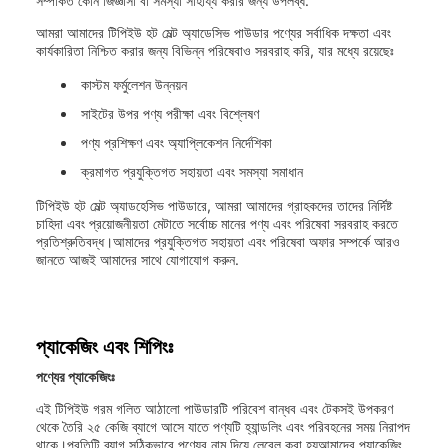
সম্পর্কিত কোন জিজ্ঞাসা বা সমস্যা সাহায্য করার জন্য উপলব্ধ.
আমরা আমাদের টিপিইউ হট মেল্ট অ্যাডেসিভ পাউডার পণ্যের সর্বাধিক দক্ষতা এবং
কার্যকারিতা নিশ্চিত করার জন্য বিভিন্ন পরিষেবাও সরবরাহ করি, যার মধ্যে রয়েছেঃ
কাস্টম ফর্মুলেশন উন্নয়ন
সাইটের উপর পণ্য পরীক্ষা এবং বিশ্লেষণ
পণ্য প্রশিক্ষণ এবং অ্যাপ্লিকেশন নির্দেশিকা
ক্রমাগত প্রযুক্তিগত সহায়তা এবং সমস্যা সমাধান
টিপিইউ হট মেল্ট অ্যাডহেসিভ পাউডারে, আমরা আমাদের গ্রাহকদের তাদের নির্দিষ্ট
চাহিদা এবং প্রয়োজনীয়তা মেটাতে সর্বোচ্চ মানের পণ্য এবং পরিষেবা সরবরাহ করতে
প্রতিশ্রুতিবদ্ধ।আমাদের প্রযুক্তিগত সহায়তা এবং পরিষেবা অফার সম্পর্কে আরও
জানতে আজই আমাদের সাথে যোগাযোগ করুন.
প্যাকেজিং এবং শিপিংঃ
পণ্যের প্যাকেজিংঃ
এই টিপিইউ গরম গলিত আঠালো পাউডারটি পরিবেশ বান্ধব এবং টেকসই উপকরণ
থেকে তৈরি ২৫ কেজি ব্যাগে আসে যাতে পণ্যটি হ্যান্ডলিং এবং পরিবহনের সময় নিরাপদ
থাকে।প্রতিটি ব্যাগ সঠিকভাবে পণ্যের নাম দিয়ে লেবেল করা হয়আমাদের প্যাকেজিং