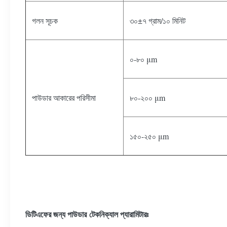
গলন সূচক
৩০±৭ গ্রাম/১০ মিনিট
০-৮০ μm
পাউডার আকারের পরিসীমা
৮০-২০০ μm
১৫০-২৫০ μm
টেকনিক্যাল প্যারামিটারঃ
ডিটিএফের জন্য পাউডার