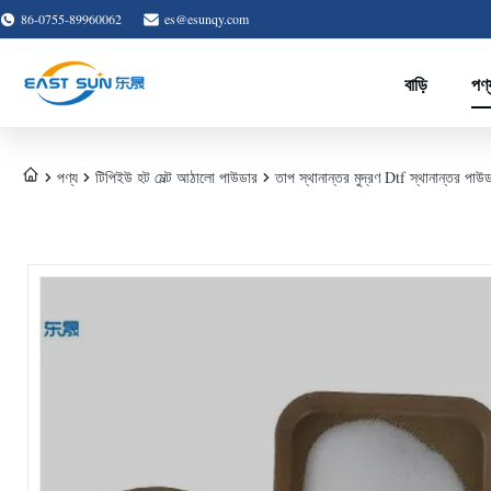
86-0755-89960062
es@esunqy.com
বাড়ি
পণ্
পণ্য
টিপিইউ হট মেল্ট আঠালো পাউডার
তাপ স্থানান্তর মুদ্রণ Dtf স্থানান্তর পাউডা