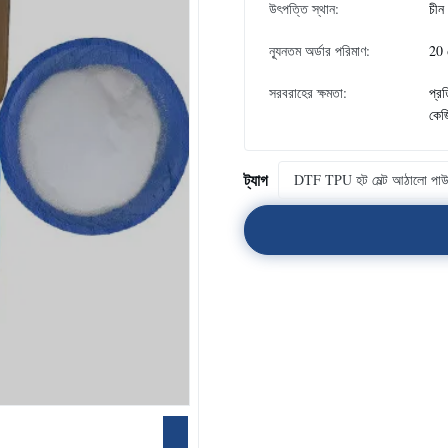
উৎপত্তি স্থান:
চীন
ন্যূনতম অর্ডার পরিমাণ:
20 
সরবরাহের ক্ষমতা:
প্র
কেজ
ট্যাগ
DTF TPU হট মেল্ট আঠালো পা