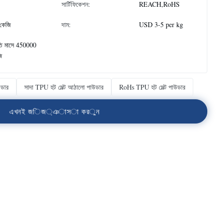
সার্টিফিকেশন:
REACH,RoHS
কেজি
দাম:
USD 3-5 per kg
তি মাসে 450000
ি
উডার
সাদা TPU হট মেল্ট আঠালো পাউডার
RoHs TPU হট মেল্ট পাউডার
এ
খ
ন
ই
জ
ি
জ
্
ঞ
া
স
া
ক
র
ু
ন