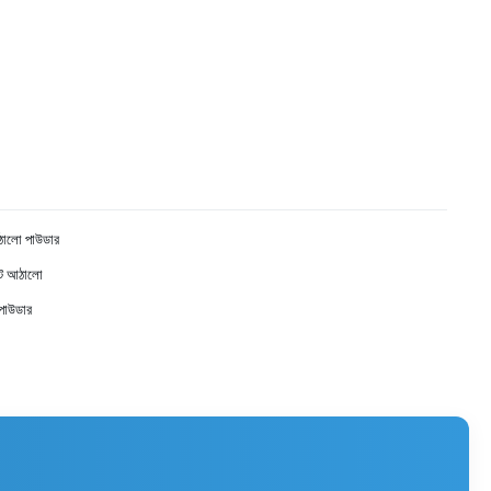
আঠালো পাউডার
েল্ট আঠালো
পাউডার