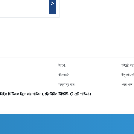
>
টাইপ:
হটমেল্ট 
কীওয়ার্ড:
টিপু হট ম
অন্যান্য নাম:
গরম গলে 
্সটাইল ডিটিএফ ট্রান্সফার পাউডার
টেক্সটাইল টিপিইউ হট মেল্ট পাউডার
,