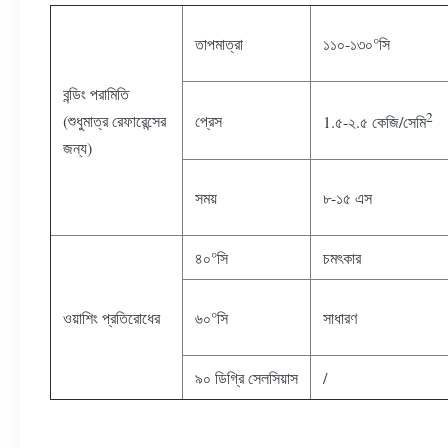
তাপমাত্রা
১১০-১৩০°সি
বন্ডিং পরামিতি
2
(শুধুমাত্র রেফারেন্সের
প্রেস
1.৫-২.৫ কেজি/সেমি
জন্য)
সময়
৮-১৫ এস
৪০°সি
চমৎকার
ওয়াশিং প্রতিরোধের
৬০°সি
সাধারণ
৯০ ডিগ্রি সেলসিয়াস
/