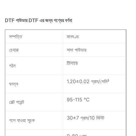
পণ্যের বর্ণনা
DTF পাউডার
DTF এর জন্য
সম্পত্তি
মানদণ্ড
চেহারা
সাদা পাউডার
টিপিইউ
গঠন
1.20±0.02 গ্রাম/সেমি³
ঘনত্ব
95-115 ℃
মেল্ট পয়েন্ট
30±7 গ্রাম/10 মিনিট
গলে যাওয়া সূচক