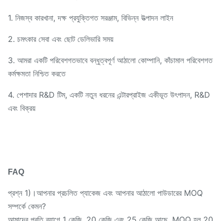
1. নিজস্ব কারখানা, দক্ষ প্রযুক্তিগত সরঞ্জাম, বিভিন্ন উত্পাদন লাইন
2. চমৎকার সেবা এবং ছোট ডেলিভারি সময়
3. আমরা একটি পরিবেশগতভাবে বন্ধুত্বপূর্ণ আঠালো কোম্পানি, কাঁচামাল পরিবেশগত
কর্মক্ষমতা নিশ্চিত করতে
4. পেশাদার R&D টিম, একটি নতুন ধরনের এন্টারপ্রাইজ একীভূত উৎপাদন, R&D
এবং বিক্রয়
FAQ
প্রশ্ন 1)।আপনার প্রচলিত প্যাকেজ এবং আপনার আঠালো পাউডারের MOQ
সম্পর্কে কেমন?
আমাদের প্রতি ব্যাগে 1 কেজি, 20 কেজি এবং 25 কেজি আছে, MOQ হল 20