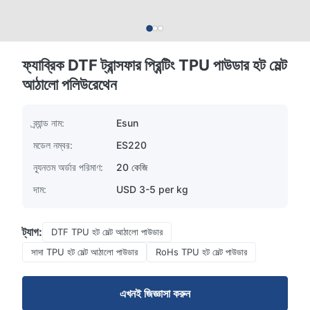
ফ্যাব্রিক DTF ট্রান্সফার প্রিন্টিং TPU পাউডার হট মেল্ট
আঠালো পলিউরেথেন
ব্র্যান্ড নাম:
Esun
মডেল নম্বর:
ES220
ন্যূনতম অর্ডার পরিমাণ:
20 কেজি
দাম:
USD 3-5 per kg
ট্যাগ:
DTF TPU হট মেল্ট আঠালো পাউডার
সাদা TPU হট মেল্ট আঠালো পাউডার
RoHs TPU হট মেল্ট পাউডার
এখনই জিজ্ঞাসা করুন