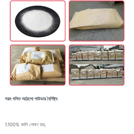
গরম গলিত আঠালো পাউডার বৈশিষ্ট্য
1.100% কালি শোষণ হার,