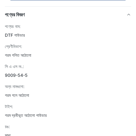
পণ্যের বিবরণ
পণ্যের নাম:
DTF পাউডার
শ্রেণীবিভাগ:
গরম গলিত আঠালো
সি এ এস নং.:
9009-54-5
অন্য নামগুলো:
গরম গলে আঠালো
টাইপ:
গরম দ্রবীভূত আঠালো পাউডার
রঙ:
সাদা