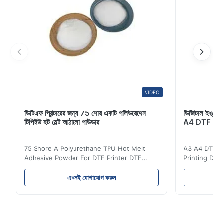
VIDEO
ডিটিএফ প্রিন্টারের জন্য 75 শোর একটি পলিউরেথেন
ডিজিটাল ইঙ্কজেট
টিপিইউ হট মেল্ট আঠালো পাউডার
A4 DTF PET
75 Shore A Polyurethane TPU Hot Melt
A3 A4 DTF PE
Adhesive Powder For DTF Printer DTF
Printing DTF
Powder Technical Parameters Bonding
application A
Parameters ( reference only) Temperature
textile fabri
এখনই যোগাযোগ করুন
110-130℃ Press 0.5-1.5 kg/cm2 Time 8-20
pattern after
S Washing Resistance 40℃ Excellent
to the touch
Washing Resistance 60℃ / Washing
rubbing res
Resistance 90℃ / DTF Powder Application:
machine ...