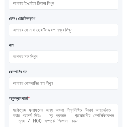
ফোন / হোয়াটসঅ্যাপ
নাম
কোম্পানির নাম
অনুসন্ধান বার্তা
*