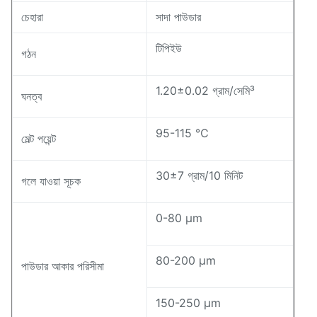
চেহারা
সাদা পাউডার
টিপিইউ
গঠন
1.20±0.02 গ্রাম/সেমি³
ঘনত্ব
95-115 ℃
মেল্ট পয়েন্ট
30±7 গ্রাম/10 মিনিট
গলে যাওয়া সূচক
0-80 μm
80-200 μm
পাউডার আকার পরিসীমা
150-250 μm