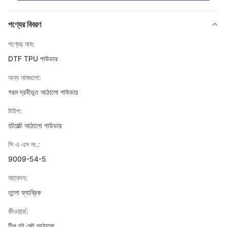
পণ্যের বিবরণ
পণ্যের নাম:
DTF TPU পাউডার
অন্য নামগুলো:
গরম দ্রবীভূত আঠালো পাউডার
টাইপ:
হটমেল্ট আঠালো পাউডার
সি এ এস নং.:
9009-54-5
আবেদন:
তুলো ফ্যাব্রিক
কীওয়ার্ড:
টিপু হট মেল্ট আঠালো