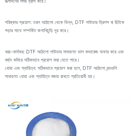
উত্পাদনের সময় হ্রাস করে।
পরিষ্কার প্রয়োগ: তরল আঠালো থেকে ভিন্ন, DTF পাউডার ড্রিপস বা ছিটকে
পড়ার সাথে সম্পর্কিত জগাখিচুড়ি দূর করে।
খরচ-কার্যকর: DTF আঠালো পাউডার সাধারণত ভাল কভারেজ অফার করে এবং
বর্জ্য কমিয়ে সঠিকভাবে প্রয়োগ করা যেতে পারে।
ধোয়া এবং স্থায়িত্ব: সঠিকভাবে প্রয়োগ করা হলে, DTF আঠালো বন্ডগুলি
সাধারণত ধোয়া এবং স্থায়িত্ব বজায় রাখতে প্রতিরোধী হয়।