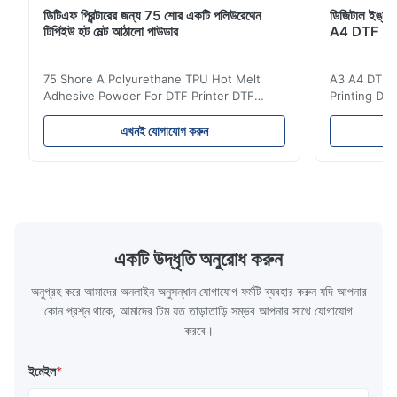
ডিটিএফ প্রিন্টারের জন্য 75 শোর একটি পলিউরেথেন
ডিজিটাল ইঙ্কজেট
টিপিইউ হট মেল্ট আঠালো পাউডার
A4 DTF PET
75 Shore A Polyurethane TPU Hot Melt
A3 A4 DTF PE
Adhesive Powder For DTF Printer DTF
Printing DTF
Powder Technical Parameters Bonding
application A
Parameters ( reference only) Temperature
textile fabri
এখনই যোগাযোগ করুন
110-130℃ Press 0.5-1.5 kg/cm2 Time 8-20
pattern after
S Washing Resistance 40℃ Excellent
to the touch
Washing Resistance 60℃ / Washing
rubbing res
Resistance 90℃ / DTF Powder Application:
machine ...
...
একটি উদ্ধৃতি অনুরোধ করুন
অনুগ্রহ করে আমাদের অনলাইন অনুসন্ধান যোগাযোগ ফর্মটি ব্যবহার করুন যদি আপনার
কোন প্রশ্ন থাকে, আমাদের টিম যত তাড়াতাড়ি সম্ভব আপনার সাথে যোগাযোগ
করবে।
ইমেইল
*