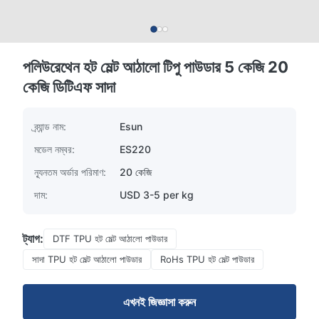
পলিউরেথেন হট মেল্ট আঠালো টিপু পাউডার 5 কেজি 20
কেজি ডিটিএফ সাদা
ব্র্যান্ড নাম:
Esun
মডেল নম্বর:
ES220
ন্যূনতম অর্ডার পরিমাণ:
20 কেজি
দাম:
USD 3-5 per kg
ট্যাগ:
DTF TPU হট মেল্ট আঠালো পাউডার
সাদা TPU হট মেল্ট আঠালো পাউডার
RoHs TPU হট মেল্ট পাউডার
এখনই জিজ্ঞাসা করুন