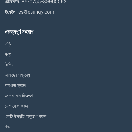
টেলিফোন:
86-0755-89960062
ইমেইল:
es@esunqy.com
গুরুত্বপূর্ণ সংযোগ
বাড়ি
পণ্য
ভিডিও
আমাদের সম্বন্ধে
কারখানা ভ্রমণ
গুণগত মান নিয়ন্ত্রণ
যোগাযোগ করুন
একটি উদ্ধৃতি অনুরোধ করুন
খবর