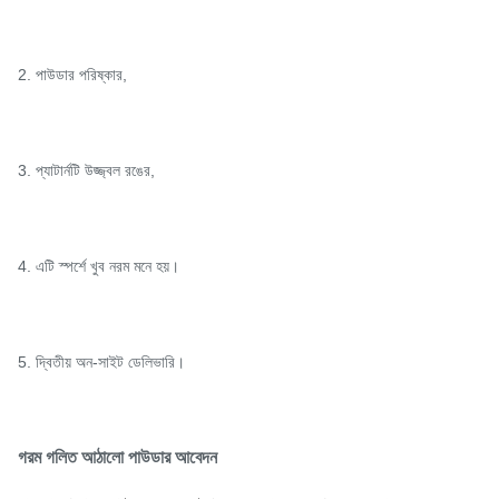
2. পাউডার পরিষ্কার,
3. প্যাটার্নটি উজ্জ্বল রঙের,
4. এটি স্পর্শে খুব নরম মনে হয়।
5. দ্বিতীয় অন-সাইট ডেলিভারি।
গরম গলিত আঠালো পাউডার আবেদন