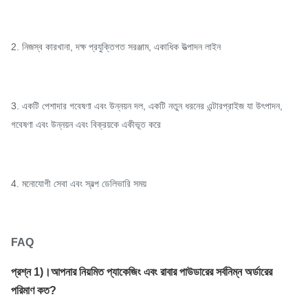
2. নিজস্ব কারখানা, দক্ষ প্রযুক্তিগত সরঞ্জাম, একাধিক উত্পাদন লাইন
3. একটি পেশাদার গবেষণা এবং উন্নয়ন দল, একটি নতুন ধরনের এন্টারপ্রাইজ যা উৎপাদন,
গবেষণা এবং উন্নয়ন এবং বিক্রয়কে একীভূত করে
4. মনোযোগী সেবা এবং স্বল্প ডেলিভারি সময়
FAQ
প্রশ্ন 1)।
আপনার নিয়মিত প্যাকেজিং এবং রাবার পাউডারের সর্বনিম্ন অর্ডারের
পরিমাণ কত?