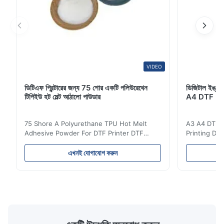
VIDEO
ডিটিএফ প্রিন্টারের জন্য 75 শোর একটি পলিউরেথেন
ডিজিটাল ইঙ্কজেট
টিপিইউ হট মেল্ট আঠালো পাউডার
A4 DTF PET
75 Shore A Polyurethane TPU Hot Melt
A3 A4 DTF PE
Adhesive Powder For DTF Printer DTF
Printing DTF
Powder Technical Parameters Bonding
application A
Parameters ( reference only) Temperature
textile fabri
এখনই যোগাযোগ করুন
110-130℃ Press 0.5-1.5 kg/cm2 Time 8-20
pattern after
S Washing Resistance 40℃ Excellent
to the touch
Washing Resistance 60℃ / Washing
rubbing res
Resistance 90℃ / DTF Powder Application:
machine ...
...