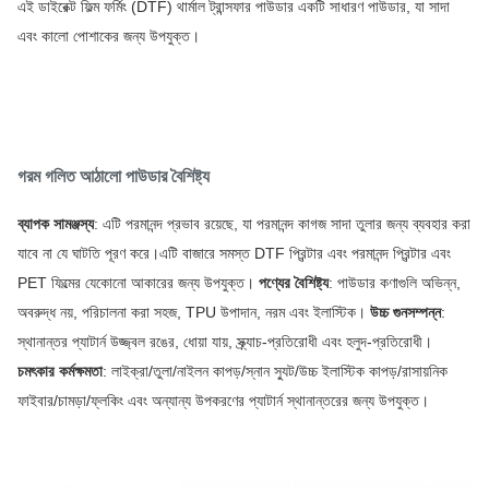
এই ডাইরেক্ট ফিল্ম ফর্মিং (DTF) থার্মাল ট্রান্সফার পাউডার একটি সাধারণ পাউডার, যা সাদা
এবং কালো পোশাকের জন্য উপযুক্ত।
গরম গলিত আঠালো পাউডার বৈশিষ্ট্য
ব্যাপক সামঞ্জস্য
: এটি পরমানন্দ প্রভাব রয়েছে, যা পরমানন্দ কাগজ সাদা তুলার জন্য ব্যবহার করা
যাবে না যে ঘাটতি পূরণ করে।
এটি বাজারে সমস্ত DTF প্রিন্টার এবং পরমানন্দ প্রিন্টার এবং
PET ফিল্মের যেকোনো আকারের জন্য উপযুক্ত।
পণ্যের বৈশিষ্ট্য
: পাউডার কণাগুলি অভিন্ন,
অবরুদ্ধ নয়, পরিচালনা করা সহজ, TPU উপাদান, নরম এবং ইলাস্টিক।
উচ্চ গুনসম্পন্ন
:
স্থানান্তর প্যাটার্ন উজ্জ্বল রঙের, ধোয়া যায়, স্ক্র্যাচ-প্রতিরোধী এবং হলুদ-প্রতিরোধী।
চমৎকার কর্মক্ষমতা
: লাইক্রা/তুলা/নাইলন কাপড়/স্নান স্যুট/উচ্চ ইলাস্টিক কাপড়/রাসায়নিক
ফাইবার/চামড়া/ফ্লকিং এবং অন্যান্য উপকরণের প্যাটার্ন স্থানান্তরের জন্য উপযুক্ত।