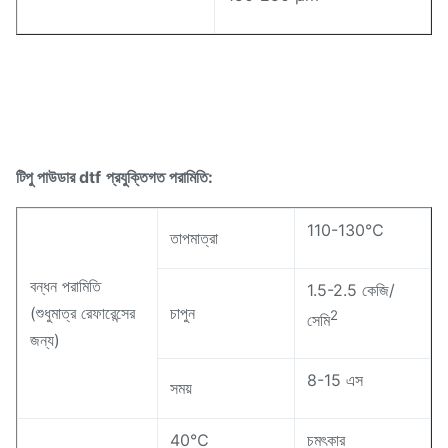
টিপু পাউডার dtf
প্রযুক্তিগত পরামিতি:
110-130℃
তাপমাত্রা
বন্ধন পরামিতি
1.5-2.5 কেজি/
(শুধুমাত্র রেফারেন্সের
চাপুন
2
সেমি
জন্য)
8-15 এস
সময়
40℃
চমৎকার