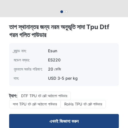
তাপ স্থানান্তর জন্য নরম অনুভূতি সাদা Tpu Dtf
গরম গলিত পাউডার
ব্র্যান্ড নাম:
Esun
মডেল নম্বর:
ES220
ন্যূনতম অর্ডার পরিমাণ:
20 কেজি
দাম:
USD 3-5 per kg
ট্যাগ:
DTF TPU হট মেল্ট আঠালো পাউডার
সাদা TPU হট মেল্ট আঠালো পাউডার
RoHs TPU হট মেল্ট পাউডার
এখনই জিজ্ঞাসা করুন