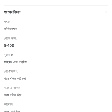
পণ্যের বিবরণ
গঠন:
পলিউরেথেন
প্রেস সময়:
5-10S
ব্যবহার:
ফাইবার এবং গার্মেন্টস
শ্রেণীবিভাগ:
গরম গলিত আঠালো
অন্য নামগুলো:
গরম গলিত গুঁড়া
আবেদন:
তুলো ফ্যাব্রিক