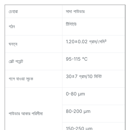
চেহারা
সাদা পাউডার
টিপিইউ
গঠন
1.20±0.02 গ্রাম/সেমি³
ঘনত্ব
95-115 ℃
মেল্ট পয়েন্ট
30±7 গ্রাম/10 মিনিট
গলে যাওয়া সূচক
0-80 μm
80-200 μm
পাউডার আকার পরিসীমা
150-250 μm