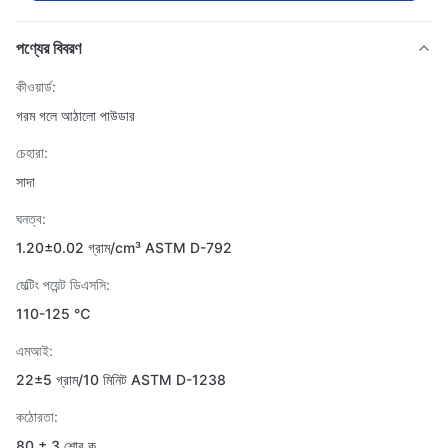
পণ্যের বিবরণ
কীওয়ার্ড:
গরম গলে আঠালো পাউডার
চেহারা:
সাদা
ঘনত্ব:
1.20±0.02 গ্রাম/cm³ ASTM D-792
মেল্টিং পয়েন্ট ডিএসসি:
110-125 ℃
এমআই:
22±5 গ্রাম/10 মিনিট ASTM D-1238
কঠোরতা:
80 ± 3 শোর ক