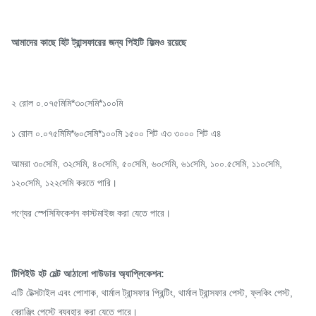
আমাদের কাছে হিট ট্রান্সফারের জন্য পিইটি ফিল্মও রয়েছে
২ রোল ০.০৭৫মিমি*৩০সেমি*১০০মি
১ রোল ০.০৭৫মিমি*৬০সেমি*১০০মি ১৫০০ শিট এ৩ ৩০০০ শিট এ৪
আমরা ৩০সেমি, ৩২সেমি, ৪০সেমি, ৫০সেমি, ৬০সেমি, ৬১সেমি, ১০০.৫সেমি, ১১০সেমি,
১২০সেমি, ১২২সেমি করতে পারি।
পণ্যের স্পেসিফিকেশন কাস্টমাইজ করা যেতে পারে।
টিপিইউ হট মেল্ট আঠালো পাউডার অ্যাপ্লিকেশন:
এটি টেক্সটাইল এবং পোশাক, থার্মাল ট্রান্সফার প্রিন্টিং, থার্মাল ট্রান্সফার পেস্ট, ফ্লকিং পেস্ট,
ব্রোঞ্জিং পেস্টে ব্যবহার করা যেতে পারে।