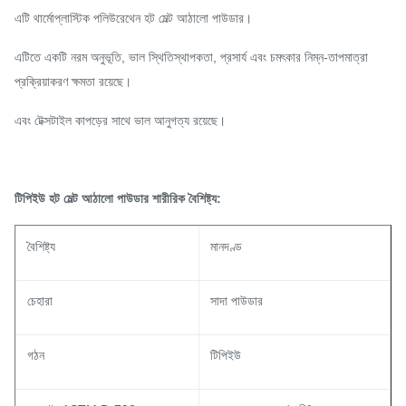
এটি থার্মোপ্লাস্টিক পলিউরেথেন হট মেল্ট আঠালো পাউডার।
এটিতে একটি নরম অনুভূতি, ভাল স্থিতিস্থাপকতা, প্রসার্য এবং চমৎকার নিম্ন-তাপমাত্রা
প্রক্রিয়াকরণ ক্ষমতা রয়েছে।
এবং টেক্সটাইল কাপড়ের সাথে ভাল আনুগত্য রয়েছে।
টিপিইউ হট মেল্ট আঠালো পাউডার শারীরিক বৈশিষ্ট্য:
বৈশিষ্ট্য
মানদণ্ড
চেহারা
সাদা পাউডার
গঠন
টিপিইউ