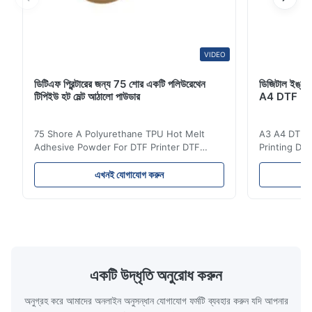
VIDEO
ডিটিএফ প্রিন্টারের জন্য 75 শোর একটি পলিউরেথেন
ডিজিটাল ইঙ্কজেট
টিপিইউ হট মেল্ট আঠালো পাউডার
A4 DTF PET
75 Shore A Polyurethane TPU Hot Melt
A3 A4 DTF PE
Adhesive Powder For DTF Printer DTF
Printing DTF
Powder Technical Parameters Bonding
application A
Parameters ( reference only) Temperature
textile fabri
এখনই যোগাযোগ করুন
110-130℃ Press 0.5-1.5 kg/cm2 Time 8-20
pattern after
S Washing Resistance 40℃ Excellent
to the touch
Washing Resistance 60℃ / Washing
rubbing res
Resistance 90℃ / DTF Powder Application:
machine ...
...
একটি উদ্ধৃতি অনুরোধ করুন
অনুগ্রহ করে আমাদের অনলাইন অনুসন্ধান যোগাযোগ ফর্মটি ব্যবহার করুন যদি আপনার