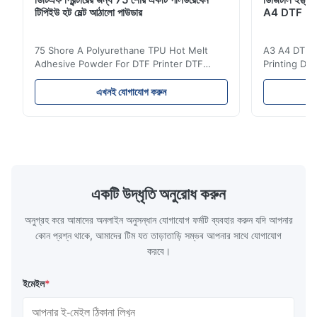
টিপিইউ হট মেল্ট আঠালো পাউডার
A4 DTF PET
Aug 20.2025
The product is of high quality and the supplier is very attentive
75 Shore A Polyurethane TPU Hot Melt
A3 A4 DTF PE
and has good communication with customers. Thank you and I
Adhesive Powder For DTF Printer DTF
Printing DTF
appreciate it.
Powder Technical Parameters Bonding
application A
Parameters ( reference only) Temperature
textile fabri
এখনই যোগাযোগ করুন
110-130℃ Press 0.5-1.5 kg/cm2 Time 8-20
pattern after
S Washing Resistance 40℃ Excellent
to the touch
Washing Resistance 60℃ / Washing
rubbing res
Resistance 90℃ / DTF Powder Application:
machine ...
...
একটি উদ্ধৃতি অনুরোধ করুন
অনুগ্রহ করে আমাদের অনলাইন অনুসন্ধান যোগাযোগ ফর্মটি ব্যবহার করুন যদি আপনার
কোন প্রশ্ন থাকে, আমাদের টিম যত তাড়াতাড়ি সম্ভব আপনার সাথে যোগাযোগ
করবে।
ইমেইল
*