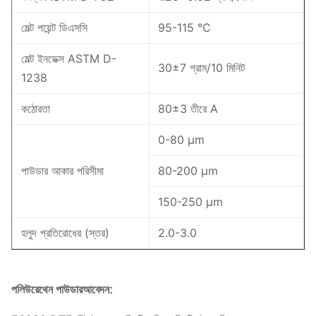
মেল্ট পয়েন্ট ডিএসসি
95-115 ℃
মেল্ট ইনডেক্স ASTM D-
30±7 গ্রাম/10 মিনিট
1238
কঠোরতা
80±3 তীরে A
0-80 μm
পাউডার আকার পরিসীমা
80-200 μm
150-250 μm
হলুদ প্রতিরোধের (স্তর)
2.0-3.0
পলিউরেথেন পাউডার
আবেদন: