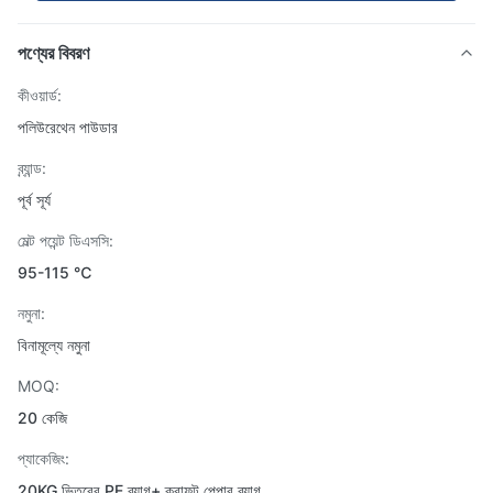
পণ্যের বিবরণ
কীওয়ার্ড:
পলিউরেথেন পাউডার
ব্র্যান্ড:
পূর্ব সূর্য
মেল্ট পয়েন্ট ডিএসসি:
95-115 ℃
নমুনা:
বিনামূল্যে নমুনা
MOQ:
20 কেজি
প্যাকেজিং:
20KG ভিতরের PE ব্যাগ+ ক্রাফট পেপার ব্যাগ