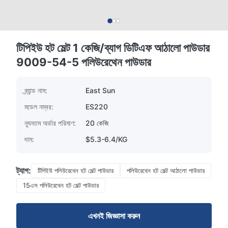
টিপিইউ হট মেল্ট 1 কেজি/ব্যাগ ডিটিএফ আঠালো পাউডার
9009-54-5 পলিউরেথেন পাউডার
ব্র্যান্ড নাম:
East Sun
মডেল নম্বর:
ES220
ন্যূনতম অর্ডার পরিমাণ:
20 কেজি
দাম:
$5.3-6.4/KG
ট্যাগ:
টিপিইউ পলিউরেথেন হট মেল্ট পাউডার
পলিউরেথেন হট মেল্ট আঠালো পাউডার
15এস পলিউরেথেন হট মেল্ট পাউডার
এখনই জিজ্ঞাসা করুন