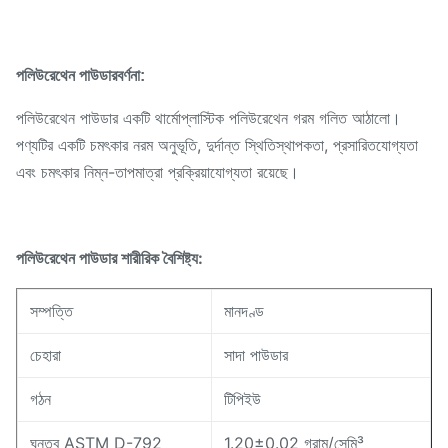
পলিউরেথেন পাউডার
বর্ণনা:
পলিউরেথেন পাউডার একটি থার্মোপ্লাস্টিক পলিউরেথেন গরম গলিত আঠালো।
পণ্যটির একটি চমৎকার নরম অনুভূতি, দুর্দান্ত স্থিতিস্থাপকতা, প্রসারিতযোগ্যতা
এবং চমৎকার নিম্ন-তাপমাত্রা প্রক্রিয়াযোগ্যতা রয়েছে।
পলিউরেথেন পাউডার শারীরিক বৈশিষ্ট্য:
সম্পত্তি
মানদণ্ড
চেহারা
সাদা পাউডার
গঠন
টিপিইউ
ঘনত্ব ASTM D-792
1.20±0.02 গ্রাম/সেমি³