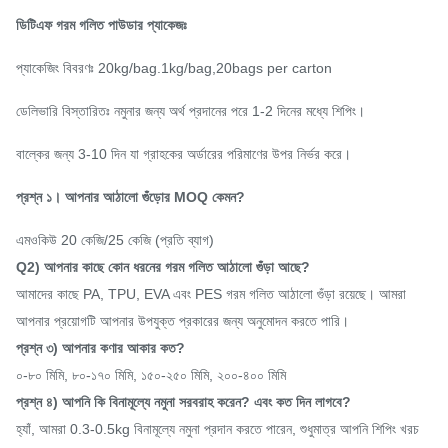
ডিটিএফ গরম গলিত পাউডার প্যাকেজঃ
হলুদ রঙের প্রতিরোধ ক্ষমতা
4.0
প্যাকেজিং বিবরণঃ 20kg/bag.1kg/bag,20bags per carton
(স্তর)
ডেলিভারি বিস্তারিতঃ নমুনার জন্য অর্থ প্রদানের পরে 1-2 দিনের মধ্যে শিপিং।
বাল্কের জন্য 3-10 দিন যা গ্রাহকের অর্ডারের পরিমাণের উপর নির্ভর করে।
প্রশ্ন ১। আপনার আঠালো গুঁড়োর MOQ কেমন?
এমওকিউ 20 কেজি/25 কেজি (প্রতি ব্যাগ)
Q2) আপনার কাছে কোন ধরনের গরম গলিত আঠালো গুঁড়া আছে?
আমাদের কাছে PA, TPU, EVA এবং PES গরম গলিত আঠালো গুঁড়া রয়েছে। আমরা
আপনার প্রয়োগটি আপনার উপযুক্ত প্রকারের জন্য অনুমোদন করতে পারি।
প্রশ্ন ৩) আপনার কণার আকার কত?
০-৮০ মিমি, ৮০-১৭০ মিমি, ১৫০-২৫০ মিমি, ২০০-৪০০ মিমি
প্রশ্ন ৪) আপনি কি বিনামূল্যে নমুনা সরবরাহ করেন? এবং কত দিন লাগবে?
হ্যাঁ, আমরা 0.3-0.5kg বিনামূল্যে নমুনা প্রদান করতে পারেন, শুধুমাত্র আপনি শিপিং খরচ