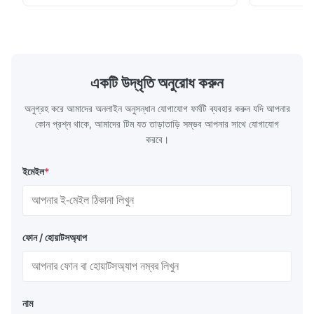
S Washing Resistance 40℃ Excellent
to the touch
Apr 21.2026
Washing Resistance 60℃ / Washing
rubbing res
Excellent communication, very fast shipping and great quality. I
Resistance 90℃ / DTF Powder Application:
machine ...
...
am so happy and thankful! I will definitely order again.
একটি উদ্ধৃতি অনুরোধ করুন
অনুগ্রহ করে আমাদের অনলাইন অনুসন্ধান যোগাযোগ ফর্মটি ব্যবহার করুন যদি আপনার
কোন প্রশ্ন থাকে, আমাদের টিম যত তাড়াতাড়ি সম্ভব আপনার সাথে যোগাযোগ
করবে।
ইমেইল
*
ফোন / হোয়াটসঅ্যাপ
নাম