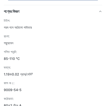
পণ্যের বিবরণ
টাইপ:
গরম গলে আঠালো পাউডার
রচনা:
পয়ুরেথেন
গলিত পয়েন্ট:
85-110 ℃
ঘনত্ব:
1.19±0.02 গ্রাম/সেমি³
কাস নং।:
9009-54-5
কঠোরতা:
80±2 তীরে A