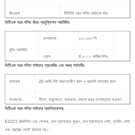
কীওয়ার্ড
টিপিইউ গরম গলিত আঠালো গুঁড়া
ডিটিএফ গরম গলিত গুঁড়ো প্রযুক্তিগত পরামিতিঃ
চেহারা
সাদা গুঁড়া
তাপমাত্রা
১১০-১৩০°সি
ঘনত্ব ASTM D-792
1.19±0.02 গ্রাম/সেমি3
বন্ডিং পরামিতি
প্রেস
0.৫-১.৫ কেজি/সেমি২
(শুধুমাত্র রেফারেন্স)
ডিটিএফ গরম গলিত পাউডার প্যাকেজিং এবং সঞ্চয় শর্তাবলীঃ
গলনাঙ্ক ডিএসসি
৮৫-১১০ ডিগ্রি সেলসিয়াস
সময়
৮-২০ এস
প্যাকেজ
20 কেজি পিই অভ্যন্তরীণ ব্যাগ + ক্রাফট কাগজের ব্যাগ
কঠোরতা ASTM D-2240
80±2 তীরে A
৪০°সি
চমৎকার
সংরক্ষণের
শীতল, বায়ুচলাচল, অন্ধকার, শুকনো ঘরের তাপমাত্রায় সংরক্ষণ
গলন সূচক ASTM D-1238
২৫±৫ গ্রাম/১০ মিনিট
শর্তাবলী
করুন।
ডিটিএফ গরম গলিত পাউডার অ্যাপ্লিকেশনঃ
ওয়াশিং প্রতিরোধের
৬০°সি
/
ES221 টেক্সটাইল এবং পোশাক, তাপ স্থানান্তর মুদ্রণ, তাপ স্থানান্তর পেস্ট, ফ্লকিং পেস্ট
0-80 μm,80-200 μm,150-250
পাউডার আকারের পরিসীমা
৯০ ডিগ্রি সেলসিয়াস
/
এবং ব্রোঞ্জিং পেস্টে ব্যবহৃত হয়।
μm