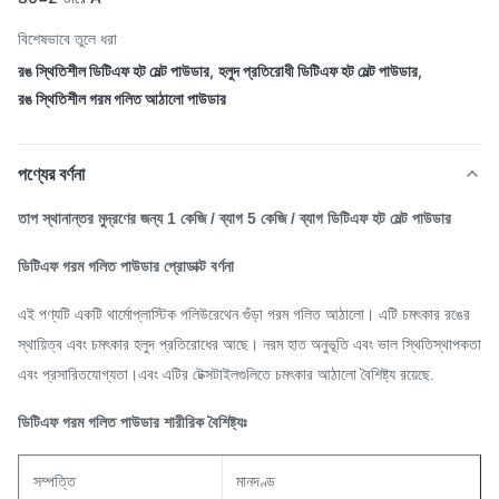
বিশেষভাবে তুলে ধরা
রঙ স্থিতিশীল ডিটিএফ হট মেল্ট পাউডার
,
হলুদ প্রতিরোধী ডিটিএফ হট মেল্ট পাউডার
,
রঙ স্থিতিশীল গরম গলিত আঠালো পাউডার
পণ্যের বর্ণনা
তাপ স্থানান্তর মুদ্রণের জন্য 1 কেজি / ব্যাগ 5 কেজি / ব্যাগ ডিটিএফ হট মেল্ট পাউডার
ডিটিএফ গরম গলিত পাউডার প্রোডাক্ট বর্ণনা
এই পণ্যটি একটি থার্মোপ্লাস্টিক পলিউরেথেন গুঁড়া গরম গলিত আঠালো। এটি চমৎকার রঙের
স্থায়িত্ব এবং চমৎকার হলুদ প্রতিরোধের আছে। নরম হাত অনুভূতি এবং ভাল স্থিতিস্থাপকতা
এবং প্রসারিতযোগ্যতা।এবং এটির টেক্সটাইলগুলিতে চমৎকার আঠালো বৈশিষ্ট্য রয়েছে.
ডিটিএফ গরম গলিত পাউডার শারীরিক বৈশিষ্ট্যঃ
সম্পত্তি
মানদণ্ড