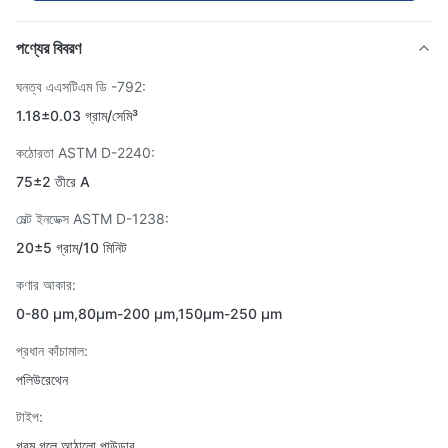
পণ্যের বিবরণ
ঘনত্ব এএসটিএম ডি -792:
1.18±0.03 গ্রাম/সেমি³
কঠোরতা ASTM D-2240:
75±2 তীরে A
মেল্ট ইনডেক্স ASTM D-1238:
20±5 গ্রাম/10 মিনিট
কণার আকার:
0-80 μm,80μm-200 μm,150μm-250 μm
প্রধান কাঁচামাল:
পলিউরেথেন
টাইপ:
গরম গলে আঠালো পাউডার