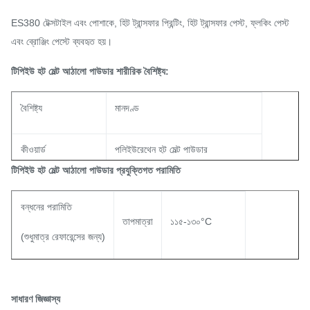
ES380 টেক্সটাইল এবং পোশাকে, হিট ট্রান্সফার প্রিন্টিং, হিট ট্রান্সফার পেস্ট, ফ্লকিং পেস্ট
এবং ব্রোঞ্জিং পেস্টে ব্যবহৃত হয়।
টিপিইউ হট মেল্ট আঠালো পাউডার শারীরিক বৈশিষ্ট্য:
বৈশিষ্ট্য
মানদণ্ড
কীওয়ার্ড
পলিইউরেথেন হট মেল্ট পাউডার
টিপিইউ হট মেল্ট আঠালো পাউডার প্রযুক্তিগত পরামিতি
চেহারা
সাদা পাউডার
বন্ধনের পরামিতি
তাপমাত্রা
১১৫-১৩০°C
পাউডার আকার পরিসীমা
০-৮০ μm, ৮০-২০০ μm, ১৫০-২৫০ μm
(শুধুমাত্র রেফারেন্সের জন্য)
হলুদ প্রতিরোধের (স্তর)
২.০-৩.০
চাপ
০.৫-১.৫ কেজি/সেমি²
সাধারণ জিজ্ঞাস্য