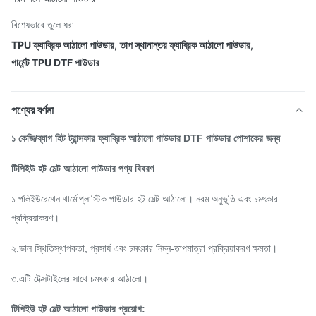
বিশেষভাবে তুলে ধরা
TPU ফ্যাব্রিক আঠালো পাউডার
,
তাপ স্থানান্তর ফ্যাব্রিক আঠালো পাউডার
,
গার্মেন্ট TPU DTF পাউডার
পণ্যের বর্ণনা
১ কেজি/ব্যাগ হিট ট্রান্সফার ফ্যাব্রিক আঠালো পাউডার DTF পাউডার পোশাকের জন্য
টিপিইউ হট মেল্ট আঠালো পাউডার পণ্য বিবরণ
১.পলিইউরেথেন থার্মোপ্লাস্টিক পাউডার হট মেল্ট আঠালো। নরম অনুভূতি এবং চমৎকার
প্রক্রিয়াকরণ।
২.ভাল স্থিতিস্থাপকতা, প্রসার্য এবং চমৎকার নিম্ন-তাপমাত্রা প্রক্রিয়াকরণ ক্ষমতা।
৩.এটি টেক্সটাইলের সাথে চমৎকার আঠালো।
টিপিইউ হট মেল্ট আঠালো পাউডার প্রয়োগ: