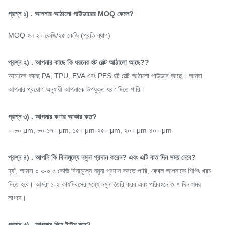
সময়
৮-১৫ সেকেন্ড
প্রশ্ন ১) . আপনার আঠালো পাউডারের MOQ কেমন?
MOQ হল ২০ কেজি/২৫ কেজি (প্রতি ব্যাগ)
ধোয়ার প্রতিরোধ
৪০°C
চমৎকার
প্রশ্ন ২) . আপনার কাছে কি ধরনের হট মেল্ট আঠালো আছে??
ধোয়ার প্রতিরোধ
৬০°C
/
আমাদের কাছে PA, TPU, EVA এবং PES হট মেল্ট আঠালো পাউডার আছে। আমরা
আপনার প্রয়োগ অনুযায়ী আপনাকে উপযুক্ত ধরণ দিতে পারি।
ধোয়ার প্রতিরোধ
৯০°C
/
প্রশ্ন ৩) . আপনার কণার আকার কত?
০-৮০ μm, ৮০-১৭০ μm, ১৫০ μm-২৫০ μm, ২০০ μm-৪০০ μm
প্রশ্ন ৪) . আপনি কি বিনামূল্যে নমুনা প্রদান করেন? এবং এটি কত দিন সময় নেবে?
হ্যাঁ, আমরা ০.৩-০.৫ কেজি বিনামূল্যে নমুনা প্রদান করতে পারি, কেবল আপনাকে শিপিং খরচ
দিতে হবে। আমরা ১-২ কার্যদিবসের মধ্যে নমুনা তৈরি করব এবং পরিবহনে ৩-৭ দিন সময়
লাগবে।