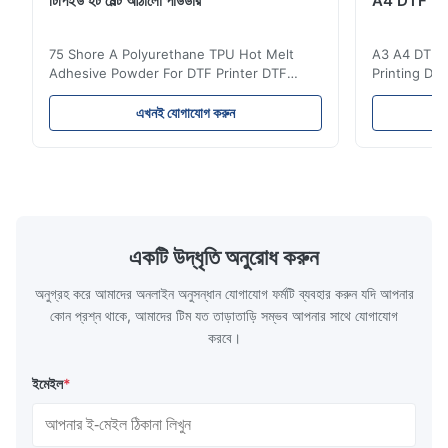
টিপিইউ হট মেল্ট আঠালো পাউডার
A4 DTF PET
75 Shore A Polyurethane TPU Hot Melt
A3 A4 DTF PE
Adhesive Powder For DTF Printer DTF
Printing DTF
Powder Technical Parameters Bonding
application A
Parameters ( reference only) Temperature
textile fabri
এখনই যোগাযোগ করুন
110-130℃ Press 0.5-1.5 kg/cm2 Time 8-20
pattern after
S Washing Resistance 40℃ Excellent
to the touch
Washing Resistance 60℃ / Washing
rubbing res
Resistance 90℃ / DTF Powder Application:
machine ...
...
একটি উদ্ধৃতি অনুরোধ করুন
অনুগ্রহ করে আমাদের অনলাইন অনুসন্ধান যোগাযোগ ফর্মটি ব্যবহার করুন যদি আপনার
কোন প্রশ্ন থাকে, আমাদের টিম যত তাড়াতাড়ি সম্ভব আপনার সাথে যোগাযোগ
করবে।
ইমেইল
*