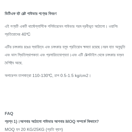
ডিটিএফ হট মেল্ট পাউডার পণ্যের বিবরণ
এই পণ্যটি একটি থার্মোপ্লাস্টিক পলিউরেথেন পাউডার গরম দ্রবীভূত আঠালো। ওয়াশিং
প্রতিরোধের 40℃
এটির চমৎকার রঙের স্থায়িত্ব এবং চমৎকার হলুদ প্রতিরোধ ক্ষমতা রয়েছে।নরম হাত অনুভূতি
এবং ভাল স্থিতিস্থাপকতা এবং প্রসারিতযোগ্যতা।এবং এটি টেক্সটাইল থেকে চমৎকার বন্ধন
বৈশিষ্ট্য আছে.
অপারেশন তাপমাত্রা 110-130℃, চাপ 0.5-1.5 kg/cm2।
FAQ
প্রশ্ন 1)।আপনার আঠালো পাউডার আপনার MOQ সম্পর্কে কিভাবে?
MOQ হল 20 KG/25KG (প্রতি ব্যাগ)