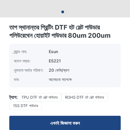
তাপ স্থানান্তর প্রিন্টিং DTF হট মেল্ট পাউডার
পলিউরেথেন হোয়াইট পাউডার 80um 200um
ব্র্যান্ড নাম:
Esun
মডেল নম্বর:
ES221
ন্যূনতম অর্ডার পরিমাণ:
20 কেজি/ব্যাগ
দাম:
আলোচনা সাপেক্ষে
ট্যাগ:
TPU DTF হট মেল্ট পাউডার
ROHS DTF হট মেল্ট পাউডার
15S DTF পাউডার
এখনই জিজ্ঞাসা করুন