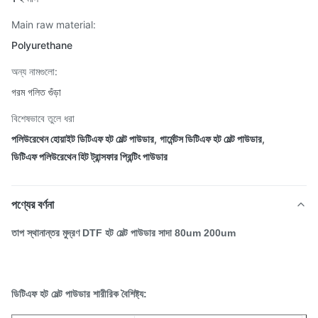
Main raw material:
Polyurethane
অন্য নামগুলো:
গরম গলিত গুঁড়া
বিশেষভাবে তুলে ধরা
পলিউরেথেন হোয়াইট ডিটিএফ হট মেল্ট পাউডার
,
গার্মেন্টস ডিটিএফ হট মেল্ট পাউডার
,
ডিটিএফ পলিউরেথেন হিট ট্রান্সফার প্রিন্টিং পাউডার
পণ্যের বর্ণনা
তাপ স্থানান্তর মুদ্রণ DTF হট মেল্ট পাউডার সাদা 80um 200um
ডিটিএফ হট মেল্ট পাউডার শারীরিক বৈশিষ্ট্য: