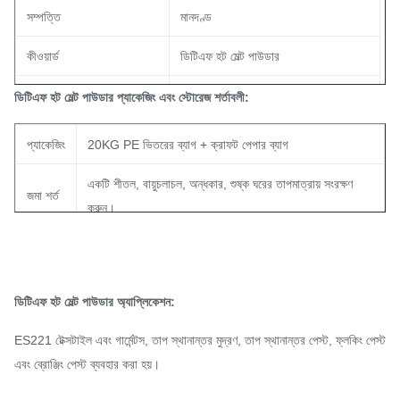
সম্পত্তি
মানদণ্ড
কীওয়ার্ড
ডিটিএফ হট মেল্ট পাউডার
চেহারা
সাদা পাউডার
ডিটিএফ হট মেল্ট পাউডার প্যাকেজিং এবং স্টোরেজ শর্তাবলী:
ঘনত্ব ASTM D-792
1.19±0.02 গ্রাম/সেমি³
প্যাকেজিং
20KG PE ভিতরের ব্যাগ + ক্রাফট পেপার ব্যাগ
মেল্ট পয়েন্ট ডিএসসি
85-110 ℃
একটি শীতল, বায়ুচলাচল, অন্ধকার, শুষ্ক ঘরের তাপমাত্রায় সংরক্ষণ
জমা শর্ত
করুন।
কঠোরতা ASTM D-2240
80±2 তীরে A
মেল্ট ইনডেক্স ASTM D-1238
25±5 গ্রাম/10 মিনিট
পাউডার আকার পরিসীমা
0-80μm, 80-200 μm, 150-250 μm
ডিটিএফ হট মেল্ট পাউডার অ্যাপ্লিকেশন:
হলুদ প্রতিরোধের (স্তর)
4.0
ES221 টেক্সটাইল এবং গার্মেন্টস, তাপ স্থানান্তর মুদ্রণ, তাপ স্থানান্তর পেস্ট, ফ্লকিং পেস্ট
এবং ব্রোঞ্জিং পেস্ট ব্যবহার করা হয়।