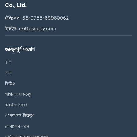
Co., Ltd.
টেলিফোন:
86-0755-89960062
ইমেইল:
es@esunqy.com
গুরুত্বপূর্ণ সংযোগ
বাড়ি
পণ্য
ভিডিও
আমাদের সম্বন্ধে
কারখানা ভ্রমণ
গুণগত মান নিয়ন্ত্রণ
যোগাযোগ করুন
একটি উদ্ধৃতি অনুরোধ করুন