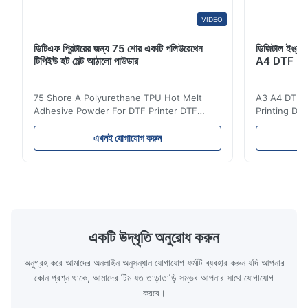
VIDEO
S*x
S
ডিটিএফ প্রিন্টারের জন্য 75 শোর একটি পলিউরেথেন
ডিজিটাল ইঙ্কজেট
টিপিইউ হট মেল্ট আঠালো পাউডার
A4 DTF PET
May 13.2026
The buyer was very satisfied with the product and left a 5-star
75 Shore A Polyurethane TPU Hot Melt
A3 A4 DTF PE
review.
Adhesive Powder For DTF Printer DTF
Printing DTF
Powder Technical Parameters Bonding
application A
Parameters ( reference only) Temperature
textile fabri
S*x
এখনই যোগাযোগ করুন
S
110-130℃ Press 0.5-1.5 kg/cm2 Time 8-20
pattern after
S Washing Resistance 40℃ Excellent
to the touch
May 13.2026
Washing Resistance 60℃ / Washing
rubbing res
The buyer was very satisfied with the product and left a 5-star
Resistance 90℃ / DTF Powder Application:
machine ...
...
review.
একটি উদ্ধৃতি অনুরোধ করুন
অনুগ্রহ করে আমাদের অনলাইন অনুসন্ধান যোগাযোগ ফর্মটি ব্যবহার করুন যদি আপনার
কোন প্রশ্ন থাকে, আমাদের টিম যত তাড়াতাড়ি সম্ভব আপনার সাথে যোগাযোগ
করবে।