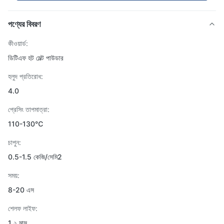
পণ্যের বিবরণ
কীওয়ার্ড:
ডিটিএফ হট মেল্ট পাউডার
হলুদ প্রতিরোধ:
4.0
প্রেসিং তাপমাত্রা:
110-130℃
চাপুন:
0.5-1.5 কেজি/সেমি2
সময়:
8-20 এস
শেলফ লাইফ:
1 ২ মাস