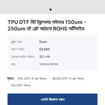
TPU DTF হিট ট্রান্সফার পাউডার 150um -
250um হট মেল্ট আঠালো ROHS সার্টিফাইড
ব্র্যান্ড নাম:
Esun
মডেল নম্বর:
ES380
ন্যূনতম অর্ডার পরিমাণ:
20 কেজি
দাম:
আলোচনা সাপেক্ষে
ট্যাগ:
TPU DTF হট মেল্ট পাউডার
ROHS DTF হট মেল্ট পাউডার
15S DTF পাউডার
এখনই জিজ্ঞাসা করুন