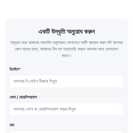
May 13.2026
Washing Resistance 60℃ / Washing
rubbing res
The buyer was very satisfied with the product and left a 5-star
Resistance 90℃ / DTF Powder Application:
machine ...
...
review.
একটি উদ্ধৃতি অনুরোধ করুন
অনুগ্রহ করে আমাদের অনলাইন অনুসন্ধান যোগাযোগ ফর্মটি ব্যবহার করুন যদি আপনার
কোন প্রশ্ন থাকে, আমাদের টিম যত তাড়াতাড়ি সম্ভব আপনার সাথে যোগাযোগ
করবে।
ইমেইল
*
ফোন / হোয়াটসঅ্যাপ
নাম