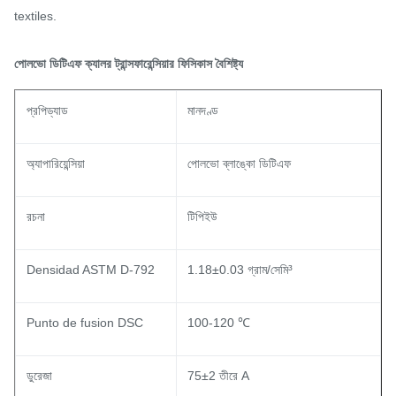
textiles.
পোলভো ডিটিএফ ক্যালর ট্রান্সফারেন্সিয়ার ফিসিকাস বৈশিষ্ট্য
প্রপিড্যাড
মানদণ্ড
অ্যাপারিয়েন্সিয়া
পোলভো ব্লাঙ্কো ডিটিএফ
রচনা
টিপিইউ
Densidad ASTM D-792
1.18±0.03 গ্রাম/সেমি³
Punto de fusion DSC
100-120 ℃
ডুরেজা
75±2 তীরে A