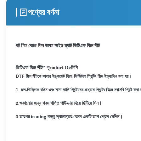
পণ্যের বর্ণনা
হট পিল কোল্ড পিল ডাবল সাইড ম্যাট ডিটিএফ ফিল্ম শীট
ডিটিএফ ফিল্ম শীট
"
পৃ
roduct Deলিপি
DTF ফিল্ম শীটকে কালার ইঙ্কজেট ফিল্ম, ডিজিটাল প্রিন্টিং ফিল্ম ইত্যাদিও বলা হয়।
1. জল-ভিত্তিক রঙিন এবং সাদা কালি প্রিন্টারের মাধ্যমে প্রিন্টিং ফিল্মে সরাসরি প্রিন্ট করা হ
শুকানোর জন্য গরম গলিত পাউডার দিয়ে ছিটিয়ে দিন।
2.
তারপর ironing বস্তু স্থানান্তর.যেমন একটি তাপ প্রেস মেশিন।
3.