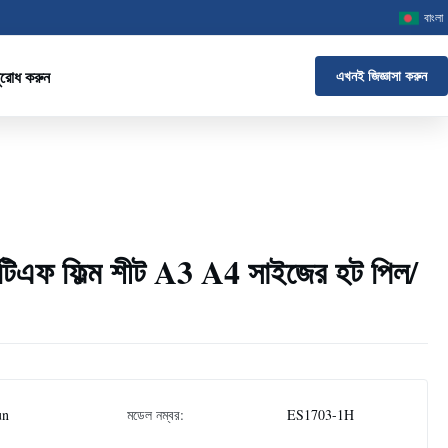
বাংলা
ুরোধ করুন
এখনই জিজ্ঞাসা করুন
িটিএফ ফিল্ম শীট A3 A4 সাইজের হট পিল/
un
মডেল নম্বর:
ES1703-1H