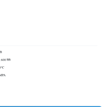
মি
, 600 মিমি
60℃
5MPA