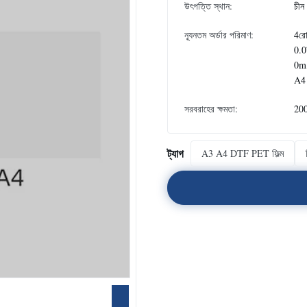
উৎপত্তি স্থান:
চীন
ন্যূনতম অর্ডার পরিমাণ:
4র
0.
0m
A4
সরবরাহের ক্ষমতা:
20
ট্যাগ
A3 A4 DTF PET ফিল্ম