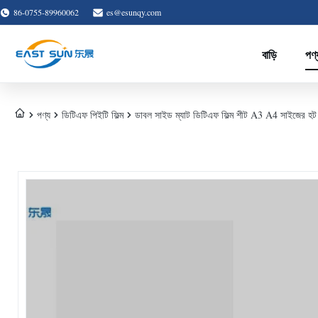
86-0755-89960062
es@esunqy.com
বাড়ি
পণ্
পণ্য
ডিটিএফ পিইটি ফিল্ম
ডাবল সাইড ম্যাট ডিটিএফ ফিল্ম শীট A3 A4 সাইজের হট 