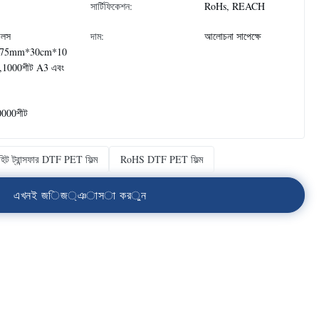
সার্টিফিকেশন:
RoHs, REACH
োলস
দাম:
আলোচনা সাপেক্ষে
075mm*30cm*10
,1000শীট A3 এবং
0000শীট
হিট ট্রান্সফার DTF PET ফিল্ম
RoHS DTF PET ফিল্ম
এ
খ
ন
ই
জ
ি
জ
্
ঞ
া
স
া
ক
র
ু
ন