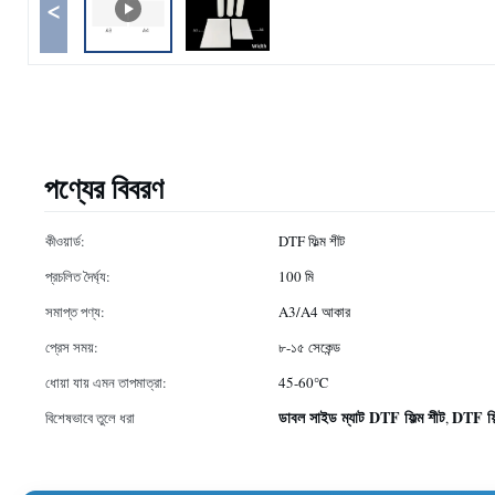
<
পণ্যের বিবরণ
কীওয়ার্ড:
DTF ফিল্ম শীট
প্রচলিত দৈর্ঘ্য:
100 মি
সমাপ্ত পণ্য:
A3/A4 আকার
প্রেস সময়:
৮-১৫ সেকেন্ড
ধোয়া যায় এমন তাপমাত্রা:
45-60℃
ডাবল সাইড ম্যাট DTF ফিল্ম শীট
DTF ফি
বিশেষভাবে তুলে ধরা
,