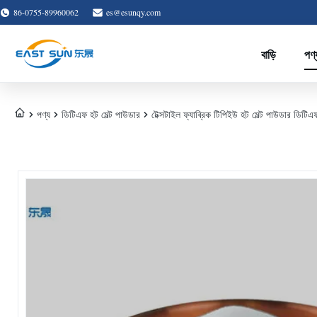
86-0755-89960062
es@esunqy.com
বাড়ি
পণ্
পণ্য
ডিটিএফ হট মেল্ট পাউডার
টেক্সটাইল ফ্যাব্রিক টিপিইউ হট মেল্ট পাউডার ডিটিএফ