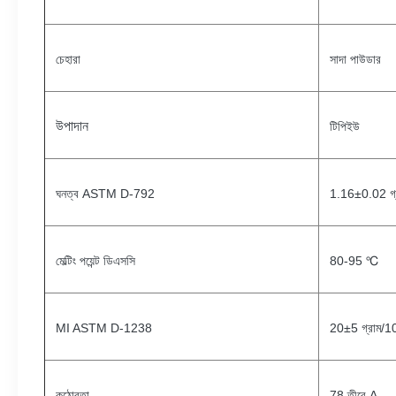
চেহারা
সাদা পাউডার
উপাদান
টিপিইউ
ঘনত্ব ASTM D-792
1.16±0.02 গ্র
মেল্টিং পয়েন্ট ডিএসসি
80-95 ℃
MI ASTM D-1238
20±5 গ্রাম/10
কঠোরতা
78 তীরে A