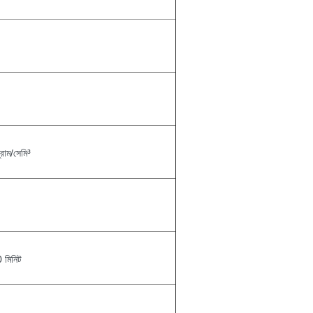
াম/সেমি³
 মিনিট