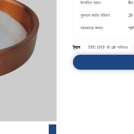
উৎপত্তি স্থান:
চীন
ন্যূনতম অর্ডার পরিমাণ:
20 
সরবরাহের ক্ষমতা:
প্র
ট্যাগ
TPU DTF হট মেল্ট পাউডার