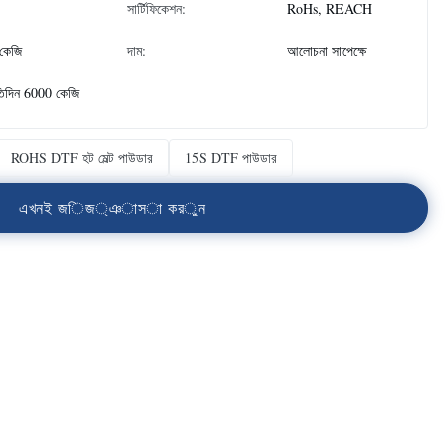
সার্টিফিকেশন:
RoHs, REACH
কেজি
দাম:
আলোচনা সাপেক্ষে
তিদিন 6000 কেজি
ROHS DTF হট মেল্ট পাউডার
15S DTF পাউডার
এ
খ
ন
ই
জ
ি
জ
্
ঞ
া
স
া
ক
র
ু
ন