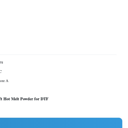
ডার
℃
ore A
ft Hot Melt Powder for DTF