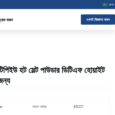
বাংলা
ুরোধ করুন
এখনই জিজ্ঞাসা করুন
 টিপিইউ হট মেল্ট পাউডার ডিটিএফ হোয়াইট
জন্য
un
মডেল নম্বর:
ES227