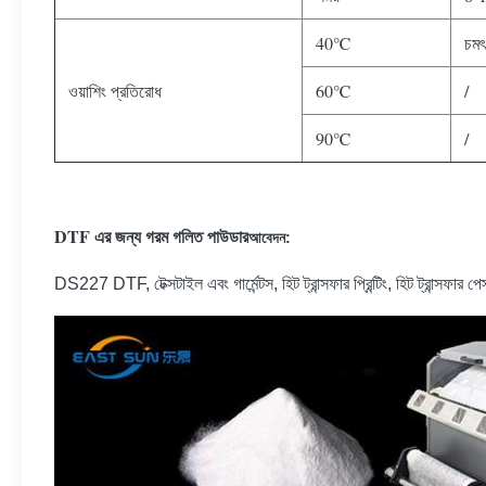
40℃
চমৎ
ওয়াশিং প্রতিরোধ
60℃
/
90℃
/
DTF এর জন্য গরম গলিত পাউডার
আবেদন:
DS227 DTF, টেক্সটাইল এবং গার্মেন্টস, হিট ট্রান্সফার প্রিন্টিং, হিট ট্রান্সফার পেস