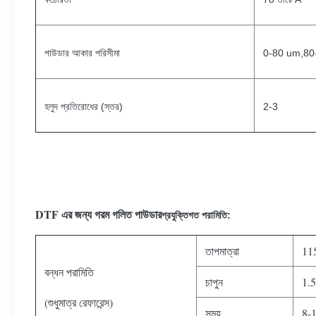
পাউডার আকার পরিসীমা
0-80 um,8
হলুদ প্রতিরোধের (স্তর)
2-3
DTF এর জন্য গরম গলিত পাউডার
প্রযুক্তিগত পরামিতি:
তাপমাত্রা
11
বন্ধন পরামিতি
চাপুন
1.
(শুধুমাত্র রেফারেন্স)
সময়
8-