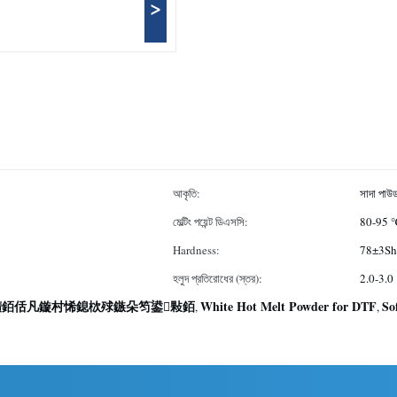
>
আকৃতি:
সাদা পাউ
মেল্টিং পয়েন্ট ডিএসসি:
80-95 
Hardness:
78±3Sh
হলুদ প্রতিরোধের (স্তর):
2.0-3.0
櫎銆佸凡鏇村悕鎴栨殏鏃朵笉鍙敤銆
White Hot Melt Powder for DTF
So
,
,