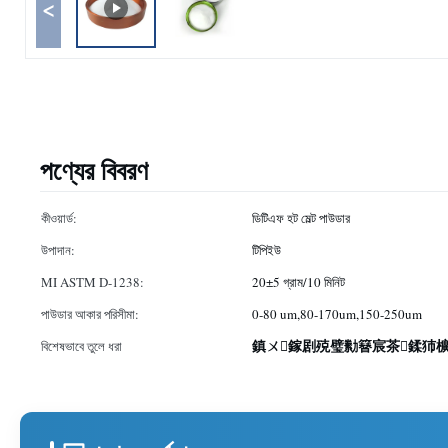
<
পণ্যের বিবরণ
কীওয়ার্ড:
ডিটিএফ হট মেল্ট পাউডার
উপাদান:
টিপিইউ
MI ASTM D-1238:
20±5 গ্রাম/10 মিনিট
পাউডার আকার পরিসীমা:
0-80 um,80-170um,150-250um
鎮ㄨ鎵剧殑璧勬簮宸茶鍒犻
বিশেষভাবে তুলে ধরা