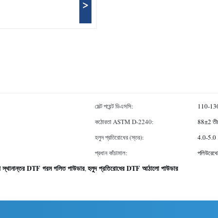
>
মেল্ট পয়েন্ট ডিএসসি:
110-13
কঠোরতা ASTM D-2240:
88±2 তী
হলুদ প্রতিরোধের (স্তর):
4.0-5.0
প্রধান কাঁচামাল:
পলিউরেথে
 স্থানান্তর DTF গরম গলিত পাউডার
হলুদ প্রতিরোধের DTF আঠালো পাউডার
,