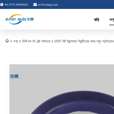
86-0755-89960062
es@esunqy.com
বাড়ি
পণ্
পণ্য
ডিটিএফ হট মেল্ট পাউডার
DTF হিট ট্রান্সফার প্রিন্টিংয়ের জন্য হলুদ প্রতির