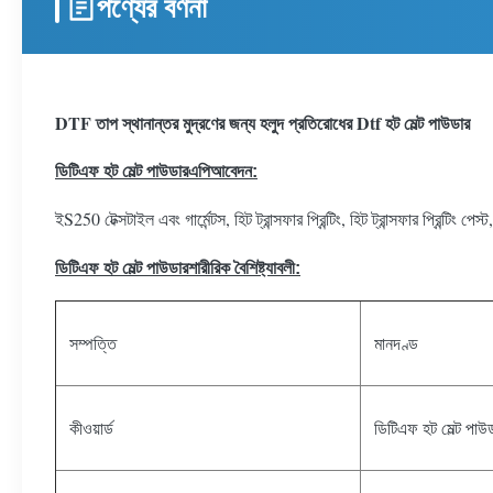
পণ্যের বর্ণনা
DTF তাপ স্থানান্তর মুদ্রণের জন্য হলুদ প্রতিরোধের Dtf হট মেল্ট পাউডার
ডিটিএফ হট মেল্ট পাউডার
এপি
আবেদন:
S250 টেক্সটাইল এবং গার্মেন্টস, হিট ট্রান্সফার প্রিন্টিং, হিট ট্রান্সফার প্রিন্টিং পে
ই
ডিটিএফ হট মেল্ট পাউডার
শারীরিক বৈশিষ্ট্যাবলী:
সম্পত্তি
মানদণ্ড
ডিটিএফ হট মেল্ট পাউ
কীওয়ার্ড