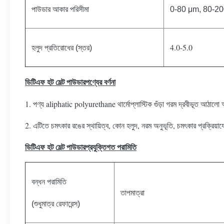
পাউডার আকার পরিসীমা
0-80 μm, 80-2
4.0-5.0
হলুদ প্রতিরোধের (স্তর)
ডিটিএফ হট মেল্ট পাউডার
পণ্যের বর্ণনা
1. পণ্য aliphatic polyurethane থার্মোপ্লাস্টিক গুঁড়া গরম দ্রবীভূত আঠালো অ
2. এটিতে চমৎকার রঙের স্থায়িত্ব, কোন হলুদ, নরম অনুভূতি, চমৎকার প্রক্রিয়া
ডিটিএফ হট মেল্ট পাউডার
প্রযুক্তিগত পরামিতি
বন্ধন পরামিতি
তাপমাত্রা
(শুধুমাত্র রেফারেন্স)