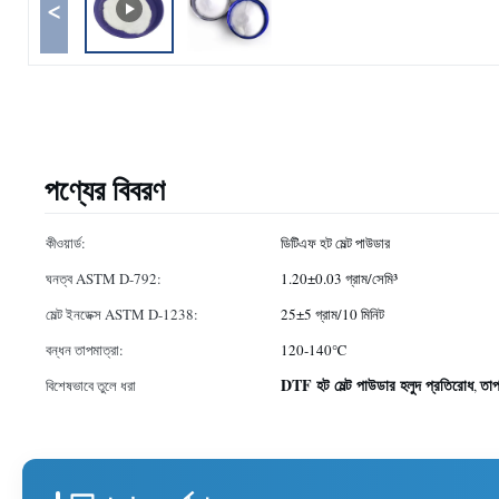
<
পণ্যের বিবরণ
কীওয়ার্ড:
ডিটিএফ হট মেল্ট পাউডার
ঘনত্ব ASTM D-792:
1.20±0.03 গ্রাম/সেমি³
মেল্ট ইনডেক্স ASTM D-1238:
25±5 গ্রাম/10 মিনিট
বন্ধন তাপমাত্রা:
120-140℃
DTF হট মেল্ট পাউডার হলুদ প্রতিরোধ
তাপ
বিশেষভাবে তুলে ধরা
,