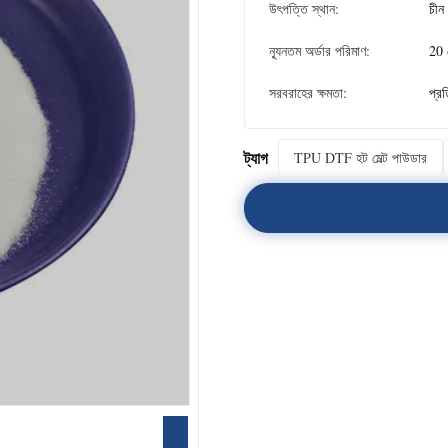
উৎপত্তি স্থান:
চীন
ন্যূনতম অর্ডার পরিমাণ:
20 
সরবরাহের ক্ষমতা:
প্র
ট্যাগ
TPU DTF হট মেল্ট পাউডার