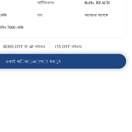
সার্টিফিকেশন:
RoHs, REACH
কেজি
দাম:
আলোচনা সাপেক্ষে
তিদিন 7000 কেজি
ROHS DTF হট মেল্ট পাউডার
15S DTF পাউডার
এ
খ
ন
ই
জ
ি
জ
্
ঞ
া
স
া
ক
র
ু
ন