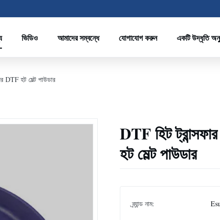
য
ভিডিও
আমাদের সম্বন্ধে
যোগাযোগ করুন
একটি উদ্ধৃতি অন
োধের DTF হট মেল্ট পাউডার
DTF হিট ট্রান্সফার 
হট মেল্ট পাউডার
ব্র্যান্ড নাম:
Es