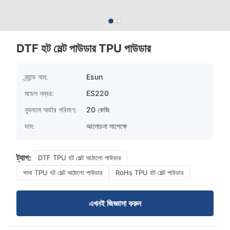
DTF হট মেল্ট পাউডার TPU পাউডার
ব্র্যান্ড নাম:
Esun
মডেল নম্বর:
ES220
ন্যূনতম অর্ডার পরিমাণ:
20 কেজি
দাম:
আলোচনা সাপেক্ষে
ট্যাগ:
DTF TPU হট মেল্ট আঠালো পাউডার
সাদা TPU হট মেল্ট আঠালো পাউডার
RoHs TPU হট মেল্ট পাউডার
এখনই জিজ্ঞাসা করুন