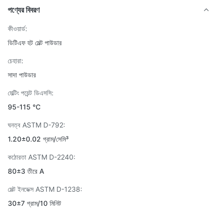
পণ্যের বিবরণ
কীওয়ার্ড:
ডিটিএফ হট মেল্ট পাউডার
চেহারা:
সাদা পাউডার
মেল্টিং পয়েন্ট ডিএসসি:
95-115 ℃
ঘনত্ব ASTM D-792:
1.20±0.02 গ্রাম/সেমি³
কঠোরতা ASTM D-2240:
80±3 তীরে A
মেল্ট ইনডেক্স ASTM D-1238:
30±7 গ্রাম/10 মিনিট