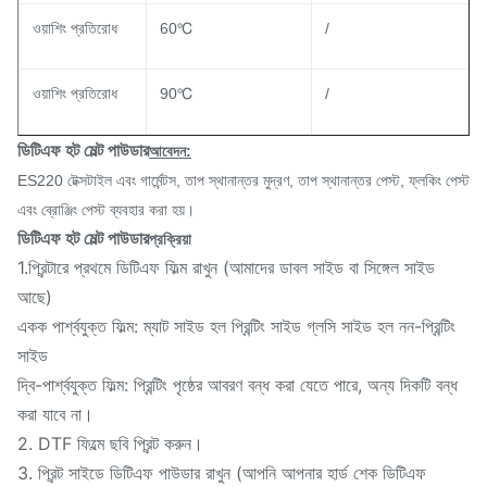
ওয়াশিং প্রতিরোধ
60℃
/
ওয়াশিং প্রতিরোধ
90℃
/
ডিটিএফ হট মেল্ট পাউডার
আবেদন:
ES220 টেক্সটাইল এবং গার্মেন্টস, তাপ স্থানান্তর মুদ্রণ, তাপ স্থানান্তর পেস্ট, ফ্লকিং পেস্ট
এবং ব্রোঞ্জিং পেস্ট ব্যবহার করা হয়।
ডিটিএফ হট মেল্ট পাউডার
প্রক্রিয়া
1.প্রিন্টারে প্রথমে ডিটিএফ ফিল্ম রাখুন (আমাদের ডাবল সাইড বা সিঙ্গেল সাইড
আছে)
একক পার্শ্বযুক্ত ফিল্ম: ম্যাট সাইড হল প্রিন্টিং সাইড গ্লসি সাইড হল নন-প্রিন্টিং
সাইড
দ্বি-পার্শ্বযুক্ত ফিল্ম: প্রিন্টিং পৃষ্ঠের আবরণ বন্ধ করা যেতে পারে, অন্য দিকটি বন্ধ
করা যাবে না।
2. DTF ফিল্মে ছবি প্রিন্ট করুন।
3. প্রিন্ট সাইডে ডিটিএফ পাউডার রাখুন (আপনি আপনার হার্ড শেক ডিটিএফ