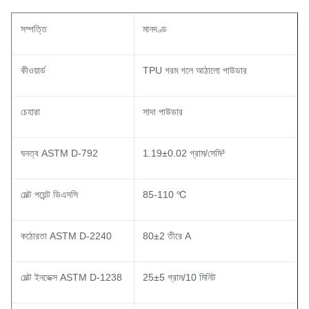
সম্পত্তি
মানদণ্ড
কীওয়ার্ড
TPU গরম গলে আঠালো পাউডার
চেহারা
সাদা পাউডার
ঘনত্ব ASTM D-792
1.19±0.02 গ্রাম/সেমি³
মেল্ট পয়েন্ট ডিএসসি
85-110 ℃
কঠোরতা ASTM D-2240
80±2 তীরে A
মেল্ট ইনডেক্স ASTM D-1238
25±5 গ্রাম/10 মিনিট