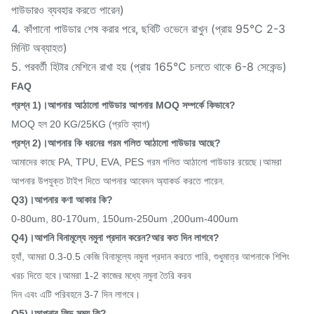
পাউডারও ব্যবহার করতে পারেন)
4. কাঁপানো পাউডার শেষ করার পরে, ছবিটি ওভেনে রাখুন (প্রায় 95℃ 2-3
মিনিট অব্যাহত)
5. পরবর্তী হিটার মেশিনে রাখা হয় (প্রায় 165℃ চলতে থাকে 6-8 সেকেন্ড)
FAQ
প্রশ্ন 1)।আপনার আঠালো পাউডার আপনার MOQ সম্পর্কে কিভাবে?
MOQ হল 20 KG/25KG (প্রতি ব্যাগ)
প্রশ্ন 2)।আপনার কি ধরনের গরম গলিত আঠালো পাউডার আছে?
আমাদের কাছে PA, TPU, EVA, PES গরম গলিত আঠালো পাউডার রয়েছে।আমরা
আপনার উপযুক্ত টাইপ দিতে আপনার আবেদন অ্যাকর্ড করতে পারেন.
Q3)।আপনার কণা আকার কি?
0-80um, 80-170um, 150um-250um ,200um-400um
Q4)।আপনি বিনামূল্যে নমুনা প্রদান করেন?আর কত দিন লাগবে?
হ্যাঁ, আমরা 0.3-0.5 কেজি বিনামূল্যে নমুনা প্রদান করতে পারি, শুধুমাত্র আপনাকে শিপিং
খরচ দিতে হবে।আমরা 1-2 কাজের মধ্যে নমুনা তৈরি করব
দিন এবং এটি পরিবহনে 3-7 দিন লাগবে।
Q5)।আপনার লিড সময় কি?