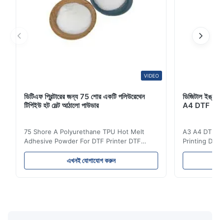
VIDEO
ডিটিএফ প্রিন্টারের জন্য 75 শোর একটি পলিউরেথেন
ডিজিটাল ইঙ্কজেট
টিপিইউ হট মেল্ট আঠালো পাউডার
A4 DTF PET
75 Shore A Polyurethane TPU Hot Melt
A3 A4 DTF PE
Adhesive Powder For DTF Printer DTF
Printing DTF
Powder Technical Parameters Bonding
application A
Parameters ( reference only) Temperature
textile fabri
এখনই যোগাযোগ করুন
110-130℃ Press 0.5-1.5 kg/cm2 Time 8-20
pattern after
S Washing Resistance 40℃ Excellent
to the touch
Washing Resistance 60℃ / Washing
rubbing res
Resistance 90℃ / DTF Powder Application:
machine ...
...