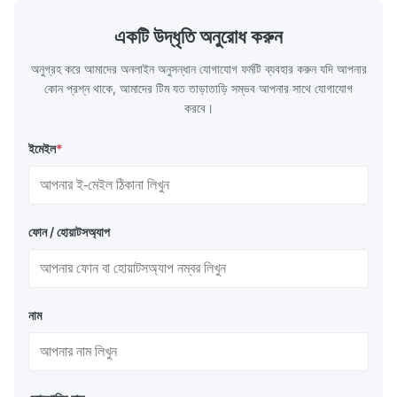
Mar 18.2026
একটি উদ্ধৃতি অনুরোধ করুন
I would like to thank you for your professionalism and the
quality of the products received. The delivery was fast and
অনুগ্রহ করে আমাদের অনলাইন অনুসন্ধান যোগাযোগ ফর্মটি ব্যবহার করুন যদি আপনার
everything is in perfect condition. It is a real pleasure to
কোন প্রশ্ন থাকে, আমাদের টিম যত তাড়াতাড়ি সম্ভব আপনার সাথে যোগাযোগ
collaborate with you, I highly recommend this supplier
করবে।
ইমেইল
*
ফোন / হোয়াটসঅ্যাপ
নাম