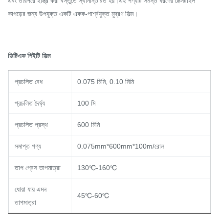
এবং তারপরে ইস্ত্রি করা বস্তুতে স্থানান্তরিত হয়।এই পণ্যটি সমস্ত ধরণের টেক্সটাইল 
কাপড়ের জন্য উপযুক্ত একটি একক-পার্শ্বযুক্ত মুদ্রণ ফিল্ম।
ডিটিএফ পিইটি ফিল্ম
প্রচলিত বেধ
0.075 মিমি, 0.10 মিমি
প্রচলিত দৈর্ঘ্য
100 মি
প্রচলিত প্রস্থ
600 মিমি
সমাপ্ত পণ্য
0.075mm*600mm*100m/রোল
তাপ প্রেস তাপমাত্রা
130℃-160℃
ধোয়া যায় এমন
45℃-60℃
তাপমাত্রা