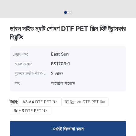
ডাবল সাইড ম্যাট শোষণ DTF PET ফিল্ম হিট ট্রান্সফার
প্রিন্টিং
ব্র্যান্ড নাম:
East Sun
মডেল নম্বর:
ES1703-1
ন্যূনতম অর্ডার পরিমাণ:
2 রোলস
দাম:
আলোচনা সাপেক্ষে
ট্যাগ:
A3 A4 DTF PET ফিল্ম
হিট ট্রান্সফার DTF PET ফিল্ম
RoHS DTF PET ফিল্ম
এখনই জিজ্ঞাসা করুন