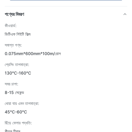
পণ্যের বিবরণ
কীওয়ার্ড:
ডিটিএফ পিইটি ফিল্ম
সমাপ্ত পণ্য:
0.075mm*600mm*100m/রোল
প্রেসিং তাপমাত্রা:
130℃-160℃
সময় চাপা:
8-15 সেকেন্ড
ধোয়া যায় এমন তাপমাত্রা:
45℃-60℃
ছিঁড়ে ফেলার পদ্ধতি:
শীতল টিয়ার