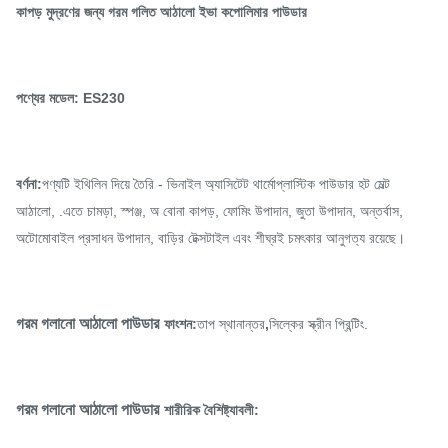
কাপড় মুদ্রণের জন্য গরম গলিত আঠালো ইভা কপোলিমার পাউডার
পণ্যের মডেল: ES230
বর্ণনা:
পণ্যটি ইথিলিন দিয়ে তৈরি - ভিনাইল অ্যাসিটেট থার্মোপ্লাস্টিক পাউডার হট মেল্ট
আঠালো, .এতে চামড়া, স্পঞ্জ, অ বোনা কাপড়, ফোমিং উপাদান, জুতা উপাদান, অন্তর্বাস,
অটোমোবাইল প্রসাধন উপাদান, বাড়ির টেক্সটাইল এবং শীঘ্রই চমৎকার আনুগত্য রয়েছে।
গরম গলানো আঠালো পাউডার
ফাংশন:
তাপ স্থানান্তর
,
সিল্কের স্ক্রীন প্রিন্টিং.
গরম গলানো আঠালো পাউডার
শারীরিক বৈশিষ্ট্যাবলী: