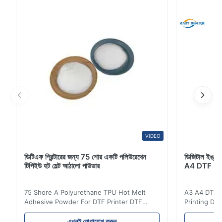
জুতা উপাদান, অন্তর্বাস, অটোমোবাইল প্রসাধন উপাদান, বাড়ির টেক্সটাইল এবং
শীঘ্রই চমৎকার আন...
VIDEO
ডিটিএফ প্রিন্টারের জন্য 75 শোর একটি পলিউরেথেন
ডিজিটাল ইঙ্কজেট
টিপিইউ হট মেল্ট আঠালো পাউডার
A4 DTF PET
75 Shore A Polyurethane TPU Hot Melt
A3 A4 DTF PE
Adhesive Powder For DTF Printer DTF
Printing DTF
Powder Technical Parameters Bonding
application A
Parameters ( reference only) Temperature
textile fabri
এখনই যোগাযোগ করুন