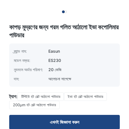
কাপড় মুদ্রণের জন্য গরম গলিত আঠালো ইভা কপোলিমার
পাউডার
ব্র্যান্ড নাম:
Easun
মডেল নম্বর:
ES230
ন্যূনতম অর্ডার পরিমাণ:
20 কেজি
দাম:
আলোচনা সাপেক্ষে
ট্যাগ:
টিপিইউ হট মেল্ট আঠালো পাউডার
ইভা হট মেল্ট আঠালো পাউডার
200μm হট মেল্ট আঠালো পাউডার
এখনই জিজ্ঞাসা করুন