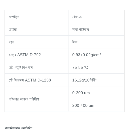
সম্পত্তি
মানদণ্ড
চেহারা
সাদা পাউডার
গঠন
ইভা
ঘনত্ব ASTM D-792
0.93±0.02g/cm³
মেল্ট পয়েন্ট ডিএসসি
75-85 ℃
মেল্ট ইনডেক্স ASTM D-1238
16±2g/10মিনিট
0-200 um
পাউডার আকার পরিসীমা
200-400 um
প্রযুক্তিগত পরামিতি: