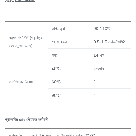
তাপমাত্রা
90-110℃
বন্ধন পরামিতি (শুধুমাত্র
প্রেস করুন
0.5-1.5 কেজি/সেমি2
রেফারেন্সের জন্য)
সময়
14 এস
40℃
চমৎকার
ওয়াশিং প্রতিরোধ
60℃
/
90℃
/
প্যাকেজিং এবং স্টোরেজ শর্তাবলী:
প্যাকেজিং
একটি PE ব্যাগ + ব্রাউন পেপার ব্যাগে 20KG