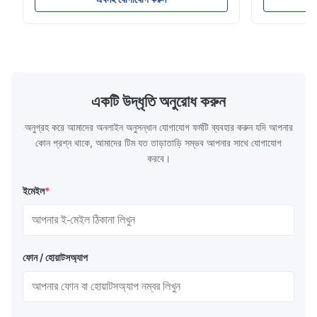
110-130℃ Press 0.5-1.5 kg/cm2 Time 8-20
pattern after
S Washing Resistance 40℃ Excellent
to the touch
Washing Resistance 60℃ / Washing
rubbing res
Resistance 90℃ / DTF Powder Application:
machine ...
...
একটি উদ্ধৃতি অনুরোধ করুন
অনুগ্রহ করে আমাদের অনলাইন অনুসন্ধান যোগাযোগ ফর্মটি ব্যবহার করুন যদি আপনার
কোন প্রশ্ন থাকে, আমাদের টিম যত তাড়াতাড়ি সম্ভব আপনার সাথে যোগাযোগ
করবে।
ইমেইল
*
ফোন / হোয়াটসঅ্যাপ