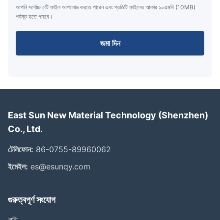
আপনি সর্বোচ্চ ৫টি ফাইল আপলোড করতে পারেন এবং প্রতিটি ফাইলের আকার ১০এমবি (10MB)
পর্যন্ত হতে পারবে।
জমা দিন
East Sun New Material Technology (Shenzhen)
Co., Ltd.
টেলিফোন:
86-0755-89960062
ইমেইল:
es@esunqy.com
গুরুত্বপূর্ণ সংযোগ
বাড়ি