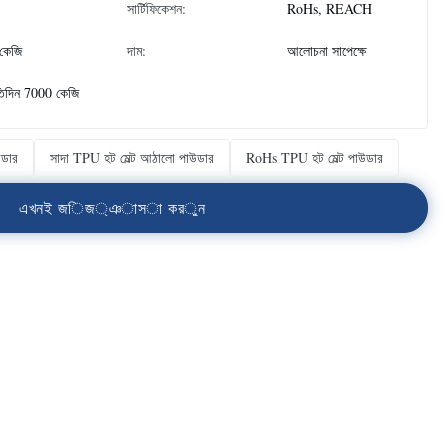
সার্টিফিকেশন:
RoHs, REACH
কেজি
দাম:
আলোচনা সাপেক্ষে
তিদিন 7000 কেজি
উডার
সাদা TPU হট মেল্ট আঠালো পাউডার
RoHs TPU হট মেল্ট পাউডার
এ
খ
ন
ই
জ
ি
জ
্
ঞ
া
স
া
ক
র
ু
ন