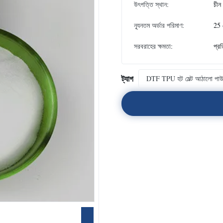
উৎপত্তি স্থান:
চীন
ন্যূনতম অর্ডার পরিমাণ:
25 
সরবরাহের ক্ষমতা:
প্র
ট্যাগ
DTF TPU হট মেল্ট আঠালো পা