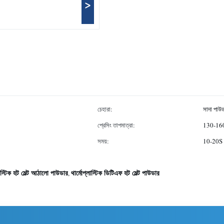
>
চেহারা:
সাদা পাউ
প্রেসিং তাপমাত্রা:
130-1
সময়:
10-20S
লাস্টিক হট মেল্ট আঠালো পাউডার
থার্মোপ্লাস্টিক ডিটিএফ হট মেল্ট পাউডার
,