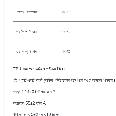
ওয়াশিং প্রতিরোধ
40℃
ওয়াশিং প্রতিরোধ
60℃
ওয়াশিং প্রতিরোধ
90℃
TPU গরম গলে আঠালো পাউডার বিবরণ
এই পণ্যটি একটি থার্মোপ্লাস্টিক পলিউরেথেন গরম গলে যাওয়া আঠালো পাউডার।
ঘনত্ব:1.14±0.02 গ্রাম/সেমি³
কঠোরতা: 55±2 তীরে A
গলানো সূচক: 5±2 গ্রাম/10 মিনিট