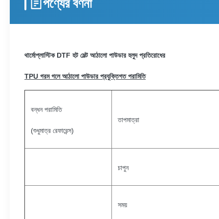
পণ্যের বর্ণনা
থার্মোপ্লাস্টিক DTF হট মেল্ট আঠালো পাউডার হলুদ প্রতিরোধের
TPU গরম গলে আঠালো পাউডার প্রযুক্তিগত পরামিতি
বন্ধন পরামিতি
তাপমাত্রা
(শুধুমাত্র রেফারেন্স)
চাপুন
সময়