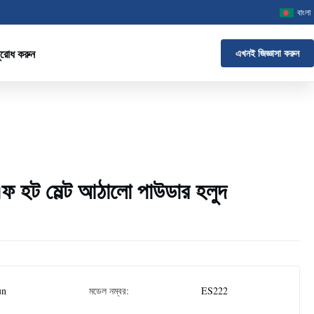
বাংলা
ুরোধ করুন
এখনই জিজ্ঞাসা করুন
টিএফ হট মেল্ট আঠালো পাউডার হলুদ
un
মডেল নম্বর:
ES222