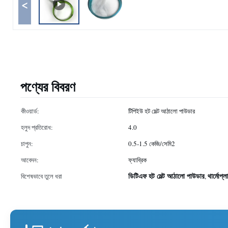
<
পণ্যের বিবরণ
কীওয়ার্ড:
টিপিইউ হট মেল্ট আঠালো পাউডার
হলুদ প্রতিরোধ:
4.0
চাপুন:
0.5-1.5 কেজি/সেমি2
আবেদন:
ফ্যাব্রিক
ডিটিএফ হট মেল্ট আঠালো পাউডার
থার্মোপ্
বিশেষভাবে তুলে ধরা
,