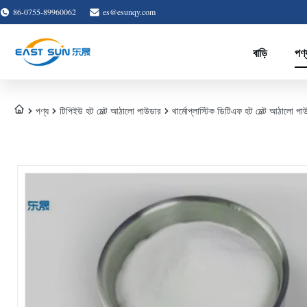
86-0755-89960062
es@esunqy.com
বাড়ি
পণ্
পণ্য
টিপিইউ হট মেল্ট আঠালো পাউডার
থার্মোপ্লাস্টিক ডিটিএফ হট মেল্ট আঠালো প