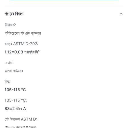
পণ্যের বিবরণ
কীওয়ার্ড:
পলিউরেথেন হট মেল্ট পাউডার
ঘনত্ব ASTM D-792:
1.12±0.03 গ্রাম/সেমি³
চেহারা:
কালো পাউডার
বিন্দু:
105-115 ℃
105-115 ℃:
83±2 তীরে A
মেল্ট ইনডেক্স ASTM D:
25±5 গ্রাম/10 মিনিট