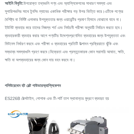
আইনি বিবৃতি:
উপরোক্ত তথ্যগুলি পণ্য এবং অ্যাপ্লিকেশনের সাধারণ সমস্যা এবং
সুপারিশগুলির সাথে টুনসিং ল্যাবের একাধিক পরীক্ষার গড় উপর ভিত্তি করে।এটিকে পণ্যের
বৈশিষ্ট্য বা নির্দিষ্ট এলাকার উপযুক্ততার জন্য ওয়ারেন্টির প্রমাণ হিসাবে বোঝানো যাবে না।
ইউনিট ব্যবহার করে তাদের নিজস্ব শর্ত এবং নির্বাচনী পরীক্ষা অনুযায়ী নির্বাচন করতে হবে।
ব্যবহারকারী ব্যবহার করার আগে পণ্যটির উদ্দেশ্যপ্রণোদিত ব্যবহারের জন্য উপযুক্ততা এবং
ফিটনেস নির্ধারণ করবে এবং পরীক্ষা ও ব্যবহারের প্রতিটি উত্পাদন প্রক্রিয়াতে ঝুঁকি এবং
সম্ভাব্য সমস্যাগুলি গ্রহণ করবে।বিক্রেতা এবং প্রস্তুতকারক কোন সরাসরি আঘাত, ক্ষতি,
ক্ষতি বা অপব্যবহারের জন্য কোন দায় বহন করবে না।
পলিউরেথেন হট মেল্ট পাউডার
অ্যাপ্লিকেশন
ES226B টেক্সটাইল, পোশাক এবং টি-শার্ট তাপ স্থানান্তর মুদ্রণে ব্যবহৃত হয়