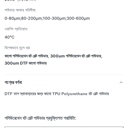
পাউডার আকার পরিসীমা:
0-80μm;80-200μm;100-300μm;300-600μm
ওয়াশিং প্রতিরোধ:
40℃
বিশেষভাবে তুলে ধরা
কালো পলিউরেথেন হট মেল্ট পাউডার
,
300um পলিউরেথেন হট মেল্ট পাউডার
,
300um DTF কালো পাউডার
পণ্যের বর্ণনা
DTF তাপ স্থানান্তরের জন্য কালো TPU Polyurethane হট মেল্ট পাউডার
পলিউরেথেন হট মেল্ট পাউডার প্রযুক্তিগত পরামিতি: