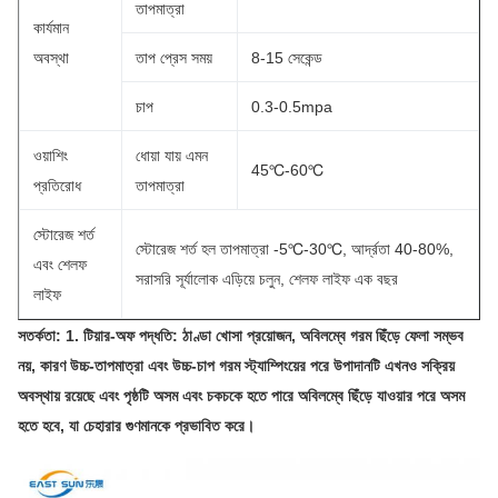
তাপমাত্রা
কার্যমান
অবস্থা
তাপ প্রেস সময়
8-15 সেকেন্ড
চাপ
0.3-0.5mpa
ওয়াশিং
ধোয়া যায় এমন
45℃-60℃
প্রতিরোধ
তাপমাত্রা
স্টোরেজ শর্ত
স্টোরেজ শর্ত হল তাপমাত্রা -5℃-30℃, আর্দ্রতা 40-80%,
এবং শেলফ
সরাসরি সূর্যালোক এড়িয়ে চলুন, শেলফ লাইফ এক বছর
লাইফ
সতর্কতা: 1. টিয়ার-অফ পদ্ধতি: ঠাণ্ডা খোসা প্রয়োজন, অবিলম্বে গরম ছিঁড়ে ফেলা সম্ভব 
নয়, কারণ উচ্চ-তাপমাত্রা এবং উচ্চ-চাপ গরম স্ট্যাম্পিংয়ের পরে উপাদানটি এখনও সক্রিয় 
অবস্থায় রয়েছে এবং পৃষ্ঠটি অসম এবং চকচকে হতে পারে অবিলম্বে ছিঁড়ে যাওয়ার পরে অসম 
হতে হবে, যা চেহারার গুণমানকে প্রভাবিত করে।