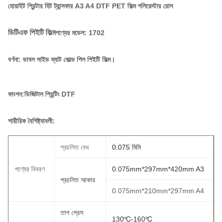
হোয়াইট প্রিন্টার হিট ট্রান্সফার A3 A4 DTF PET ফিল্ম পলিয়েস্টার রোল
ডিটিএফ পিইটি ফিল্ম
পণ্যের মডেল: 1702
বর্ণনা: ডাবল সাইড ম্যাট কোল্ড পিল পিইটি ফিল্ম।
ফাংশন:
ডিজিটাল প্রিন্টিং DTF
শারীরিক বৈশিষ্ট্যাবলী:
প্রচলিত বেধ
0.075 মিমি
পণ্যের বিবরণ
0.075mm*297mm*420mm A3
প্রচলিত আকার
0.075mm*210mm*297mm A4
তাপ প্রেস
130℃-160℃