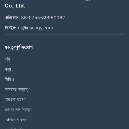
Co., Ltd.
টেলিফোন:
86-0755-89960062
ইমেইল:
es@esunqy.com
গুরুত্বপূর্ণ সংযোগ
বাড়ি
পণ্য
ভিডিও
আমাদের সম্বন্ধে
কারখানা ভ্রমণ
গুণগত মান নিয়ন্ত্রণ
যোগাযোগ করুন