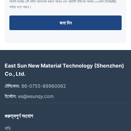
আপনি সর্বোচ্চ ৫টি ফাইল আপলোড করতে পারেন এবং প্রতিটি ফাইলের আকার ১০এমবি (10MB)
পর্যন্ত হতে পারবে।
জমা দিন
East Sun New Material Technology (Shenzhen)
Co., Ltd.
টেলিফোন:
86-0755-89960062
ইমেইল:
es@esunqy.com
গুরুত্বপূর্ণ সংযোগ
বাড়ি