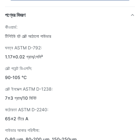
পণ্যের বিবরণ
কীওয়ার্ড:
টিপিইউ হট মেল্ট আঠালো পাউডার
ঘনত্ব ASTM D-792:
1.17±0.02 গ্রাম/সেমি³
মেল্ট পয়েন্ট ডিএসসি:
90-105 ℃
মেল্ট ইনডেক্স ASTM D-1238:
7±3 গ্রাম/10 মিনিট
কঠোরতা ASTM D-2240:
65±2 তীরে A
পাউডার আকার পরিসীমা:
0-80 μm, 80-200 μm, 150-250μm