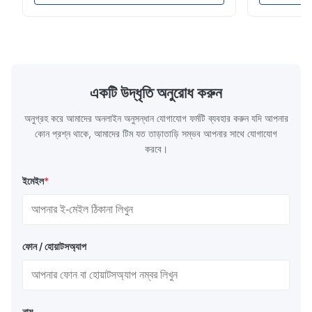
110-130℃ Press 0.5-1.5 kg/cm2 Time 8-20
pattern after
S Washing Resistance 40℃ Excellent
to the touch
Washing Resistance 60℃ / Washing
rubbing res
Resistance 90℃ / DTF Powder Application:
machine ...
...
একটি উদ্ধৃতি অনুরোধ করুন
অনুগ্রহ করে আমাদের অনলাইন অনুসন্ধান যোগাযোগ ফর্মটি ব্যবহার করুন যদি আপনার
কোন প্রশ্ন থাকে, আমাদের টিম যত তাড়াতাড়ি সম্ভব আপনার সাথে যোগাযোগ
করবে।
ইমেইল
*
ফোন / হোয়াটসঅ্যাপ
নাম