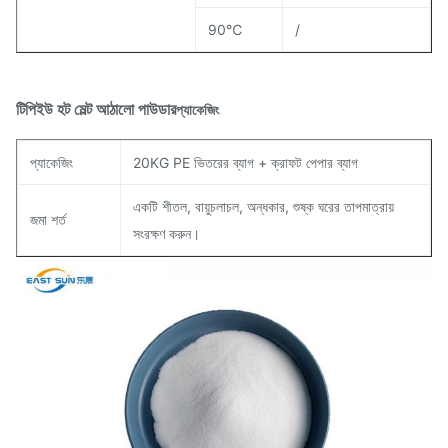
90℃
/
টিপিইউ হট মেল্ট আঠালো পাউডার
প্যাকেজিং
প্যাকেজিং
20KG PE ভিতরের ব্যাগ + ক্রাফট পেপার ব্যাগ
একটি শীতল, বায়ুচলাচল, অন্ধকার, শুষ্ক ঘরের তাপমাত্রায়
জমা শর্ত
সংরক্ষণ করুন।