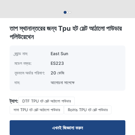
তাপ স্থানান্তরের জন্য Tpu হট মেল্ট আঠালো পাউডার
পলিউরেথেন
ব্র্যান্ড নাম:
East Sun
মডেল নম্বর:
ES223
ন্যূনতম অর্ডার পরিমাণ:
20 কেজি
দাম:
আলোচনা সাপেক্ষে
ট্যাগ:
DTF TPU হট মেল্ট আঠালো পাউডার
সাদা TPU হট মেল্ট আঠালো পাউডার
RoHs TPU হট মেল্ট পাউডার
এখনই জিজ্ঞাসা করুন