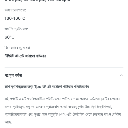
বন্ধন তাপমাত্রা:
130-160℃
ওয়াশিং প্রতিরোধ:
60℃
বিশেষভাবে তুলে ধরা
টিপিইউ হট মেল্ট আঠালো পাউডার
পণ্যের বর্ণনা
তাপ স্থানান্তরের জন্য Tpu হট মেল্ট আঠালো পাউডার পলিউরেথেন
এই পণ্যটি একটি থার্মোপ্লাস্টিক পলিউরেথেন পাউডার গরম গলানো আঠালো।এটির চমৎকার
রঙের স্থায়িত্ব, হলুদের চমৎকার প্রতিরোধ ক্ষমতা রয়েছে;সুপার উচ্চ স্থিতিস্থাপকতা,
প্রসারিতযোগ্যতা এবং সুপার নরম অনুভূতি।এবং এটি টেক্সটাইল থেকে চমৎকার বন্ধন বৈশিষ্ট্য
আছে.