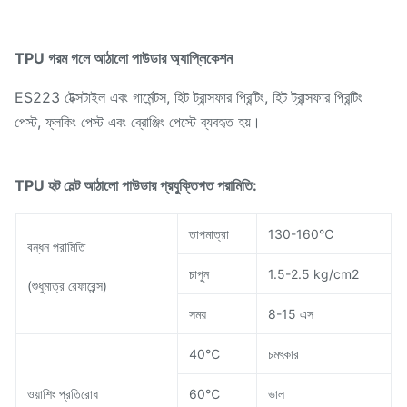
TPU গরম গলে আঠালো পাউডার অ্যাপ্লিকেশন
ES223 টেক্সটাইল এবং গার্মেন্টস, হিট ট্রান্সফার প্রিন্টিং, হিট ট্রান্সফার প্রিন্টিং
পেস্ট, ফ্লকিং পেস্ট এবং ব্রোঞ্জিং পেস্টে ব্যবহৃত হয়।
TPU হট মেল্ট আঠালো পাউডার প্রযুক্তিগত পরামিতি:
তাপমাত্রা
130-160℃
বন্ধন পরামিতি
চাপুন
1.5-2.5 kg/cm2
(শুধুমাত্র রেফারেন্স)
সময়
8-15 এস
40℃
চমৎকার
ওয়াশিং প্রতিরোধ
60℃
ভাল