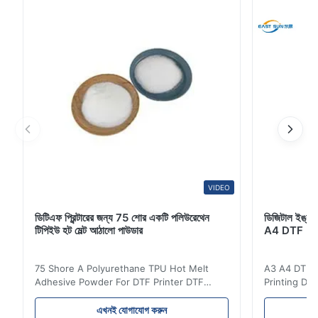
থেকে চমৎকার বন্ধন বৈশিষ্ট্য আ...
VIDEO
ডিটিএফ প্রিন্টারের জন্য 75 শোর একটি পলিউরেথেন
ডিজিটাল ইঙ্কজেট
টিপিইউ হট মেল্ট আঠালো পাউডার
A4 DTF PET
75 Shore A Polyurethane TPU Hot Melt
A3 A4 DTF PE
Adhesive Powder For DTF Printer DTF
Printing DTF
Powder Technical Parameters Bonding
application A
Parameters ( reference only) Temperature
textile fabri
এখনই যোগাযোগ করুন