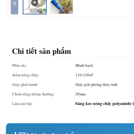
<
Chi tiết sản phẩm
Màu sắc:
Minh bạch
điểm nóng chảy:
110-120oC
Giấy phát hành:
Giấy giải phóng thủy tinh
Chiều rộng thông thường:
29mm
băng keo nóng chảy polyamide t
Làm nổi bật