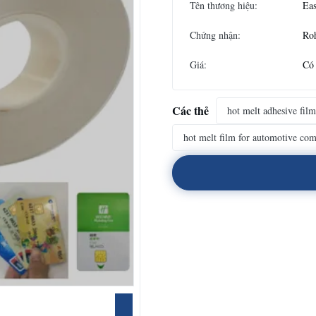
Tên thương hiệu:
Eas
Chứng nhận:
Ro
Giá:
Có
Các thẻ
hot melt adhesive fil
hot melt film for automotive co