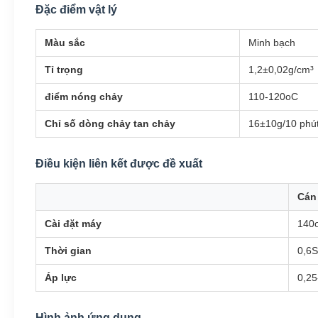
Đặc điểm vật lý
Màu sắc
Minh bạch
Tỉ trọng
1,2±0,02g/cm³
điểm nóng chảy
110-120oC
Chỉ số dòng chảy tan chảy
16±10g/10 phút
Điều kiện liên kết được đề xuất
Cán 
Cài đặt máy
140
Thời gian
0,6S
Áp lực
0,2
Hình ảnh ứng dụng