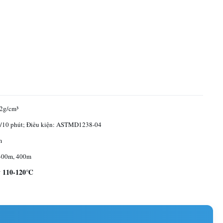
02g/cm³
/10 phút; Điều kiện: ASTMD1238-04
m
300m, 400m
ảy 110-120℃