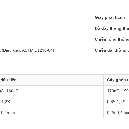
Giấy phát hành
Độ dày thông th
Chiều rộng thôn
 (Điều kiện: ASTM D1238-04)
Chiều dài thông
đầu tiên
Cấy ghép t
oC -160oC
170oC -19
-1,2S
0,6S-1,2S
5-0,4mpa
0,25-0,4mp