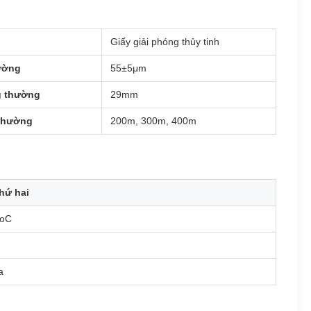
Giấy giải phóng thủy tinh
ường
55±5μm
g thường
29mm
 thường
200m, 300m, 400m
hứ hai
0oC
a