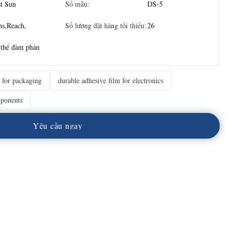
t Sun
Số mẫu:
DS-5
hs,Reach,
Số lượng đặt hàng tối thiểu:
26
 thể đàm phán
m for packaging
durable adhesive film for electronics
mponents
Y
ê
u
c
ầ
u
n
g
a
y