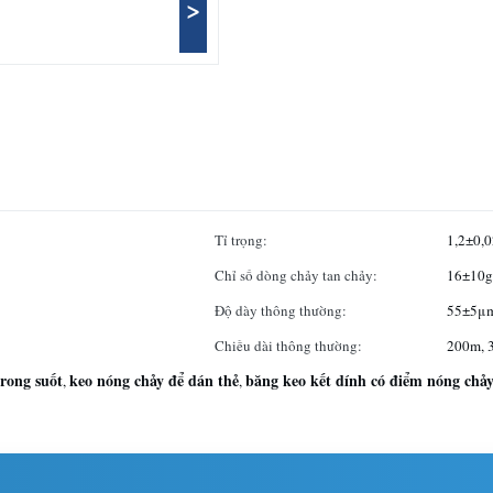
>
Tỉ trọng:
1,2±0,
Chỉ số dòng chảy tan chảy:
16±10g
Độ dày thông thường:
55±5μ
Chiều dài thông thường:
200m, 
rong suốt
keo nóng chảy để dán thẻ
băng keo kết dính có điểm nóng ch
,
,