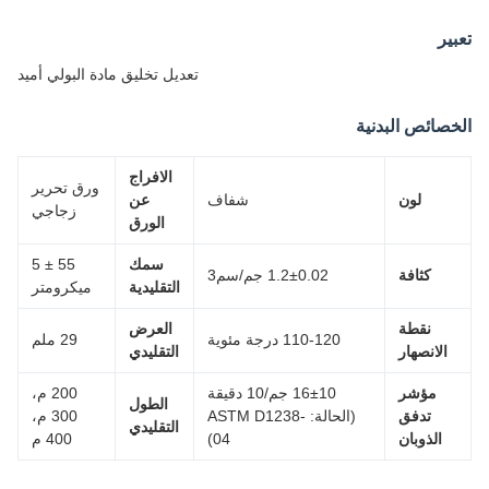
ير
تعديل تخليق مادة البولي أميد
صائص البدنية
الافراج
ورق تحرير
لون
شفاف
عن
زجاجي
الورق
سمك
55 ± 5
كثافة
1.2±0.02 جم/سم3
التقليدية
ميكرومتر
نقطة
العرض
110-120 درجة مئوية
29 ملم
الانصهار
التقليدي
مؤشر
16±10 جم/10 دقيقة
200 م،
الطول
تدفق
(الحالة: ASTM D1238-
300 م،
التقليدي
الذوبان
04)
400 م