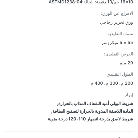
قة؛ الحالة:ASTMD1238-04
فراج عن الورق:
 تحرير زجاجي
 التقليدية:
ر
رض التقليدي:
ول التقليدي:
، 400 م
از
ط البولي أميد الشفاف المذاب بالحرارة
,
ادة اللاصقة المذوبة بالحرارة لتصفيح البطاقة
,
لاصق بدرجة انصهار 110-120 درجة مئوية