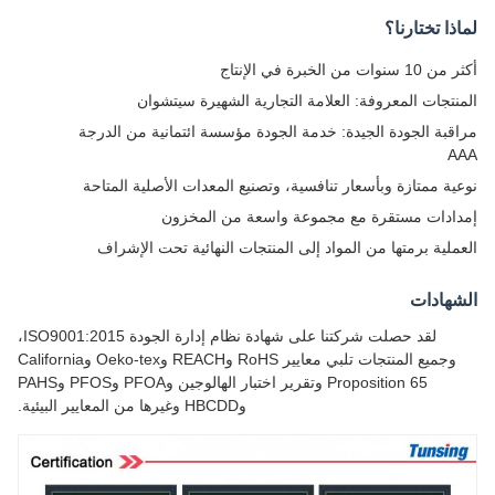
ذا تختارنا؟
نوات من الخبرة في الإنتاج
نتجات المعروفة: العلامة التجارية الشهيرة سيتشوان
قبة الجودة الجيدة: خدمة الجودة مؤسسة ائتمانية من الدرجة
A
ية ممتازة وبأسعار تنافسية، وتصنيع المعدات الأصلية المتاحة
ادات مستقرة مع مجموعة واسعة من المخزون
ملية برمتها من المواد إلى المنتجات النهائية تحت الإشراف
هادات
لقد حصلت شركتنا على شهادة نظام إدارة الجودة ISO9001:2015،
وجميع المنتجات تلبي معايير RoHS وREACH وOeko-tex وCalifornia
Proposition 65 وتقرير اختبار الهالوجين وPFOA وPFOS وPAHS
وHBCDD وغيرها من المعايير البيئية.