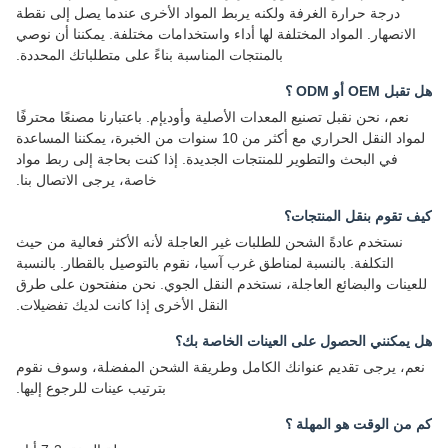
درجة حرارة الغرفة ولكنه يربط المواد الأخرى عندما يصل إلى نقطة
الانصهار. المواد المختلفة لها أداء واستخدامات مختلفة. يمكننا أن نوصي
بالمنتجات المناسبة بناءً على متطلباتك المحددة.
 OEM أو ODM ؟
نعم، نحن نقبل تصنيع المعدات الأصلية وأوديإم. باعتبارنا مصنعًا محترفًا
لمواد النقل الحراري مع أكثر من 10 سنوات من الخبرة، يمكننا المساعدة
في البحث والتطوير للمنتجات الجديدة. إذا كنت بحاجة إلى ربط مواد
خاصة، يرجى الاتصال بنا.
 تقوم بنقل المنتجات؟
نستخدم عادةً الشحن للطلبات غير العاجلة لأنه الأكثر فعالية من حيث
التكلفة. بالنسبة لمناطق غرب آسيا، نقوم بالتوصيل بالقطار. بالنسبة
عينات والبضائع العاجلة، نستخدم النقل الجوي. نحن منفتحون على طرق
النقل الأخرى إذا كانت لديك تفضيلات.
يمكنني الحصول على العينات الخاصة بك؟
م، يرجى تقديم عنوانك الكامل وطريقة الشحن المفضلة، وسوف نقوم
بترتيب عينات للرجوع إليها.
من الوقت هو المهلة ؟