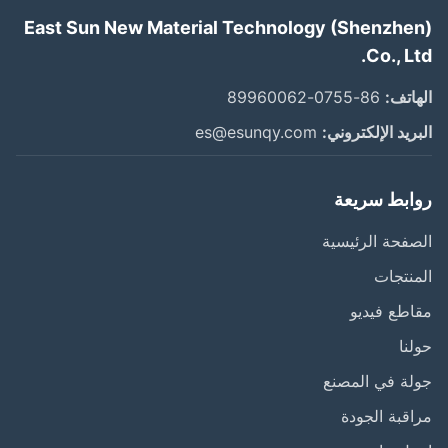
East Sun New Material Technology (Shenzhe
Co., L
اتف:
86-0755-89960062
ريد الإلكتروني:
es@esunqy.com
ابط سريعة
فحة الرئيسية
نتجات
طع فيديو
نا
ة في المصنع
قبة الجودة