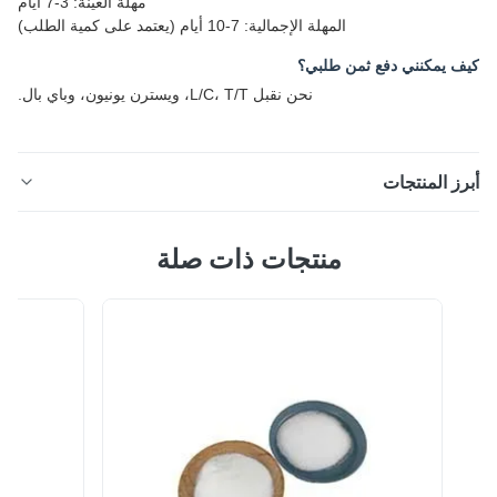
مهلة العينة: 3-7 أيام
المهلة الإجمالية: 7-10 أيام (يعتمد على كمية الطلب)
 يمكنني دفع ثمن طلبي؟
نحن نقبل L/C، T/T، ويسترن يونيون، وباي بال.
ز المنتجات
شريط لاصق شفاف من مادة البولي أميد يذوب بالحرارة مع
منتجات ذات صلة
نقطة انصهار تبلغ 110-120 درجة مئوية لبطاقة البنك وتصفيح
البطاقة الذكية نظرة عامة على المنتج تم تصميم الشريط
اللاصق المذاب بالحرارة DS-5 خصيصًا لتغليف بطاقات الاتصال
الذكية، مما يوفر التصاقًا ممتازًا للمواد مثل PVC، ABS، PC،
FR-4، والمزيد. باعتباره ...