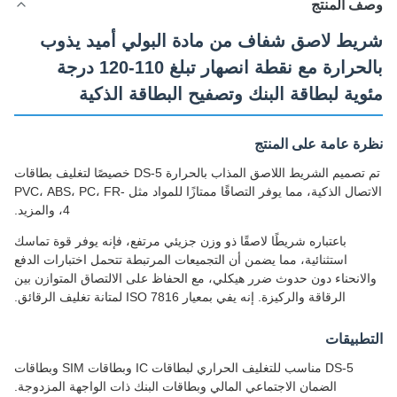
ف المنتج
يط لاصق شفاف من مادة البولي أميد يذوب
بالحرارة مع نقطة انصهار تبلغ 110-120 درجة
وية لبطاقة البنك وتصفيح البطاقة الذكية
ة عامة على المنتج
تم تصميم الشريط اللاصق المذاب بالحرارة DS-5 خصيصًا لتغليف بطاقات
الاتصال الذكية، مما يوفر التصاقًا ممتازًا للمواد مثل PVC، ABS، PC، FR-
4، والمزيد.
باعتباره شريطًا لاصقًا ذو وزن جزيئي مرتفع، فإنه يوفر قوة تماسك
استثنائية، مما يضمن أن التجميعات المرتبطة تتحمل اختبارات الدفع
لانحناء دون حدوث ضرر هيكلي، مع الحفاظ على الالتصاق المتوازن بين
الرقاقة والركيزة. إنه يفي بمعيار ISO 7816 لمتانة تغليف الرقائق.
طبيقات
DS-5 مناسب للتغليف الحراري لبطاقات IC وبطاقات SIM وبطاقات
الضمان الاجتماعي المالي وبطاقات البنك ذات الواجهة المزدوجة.