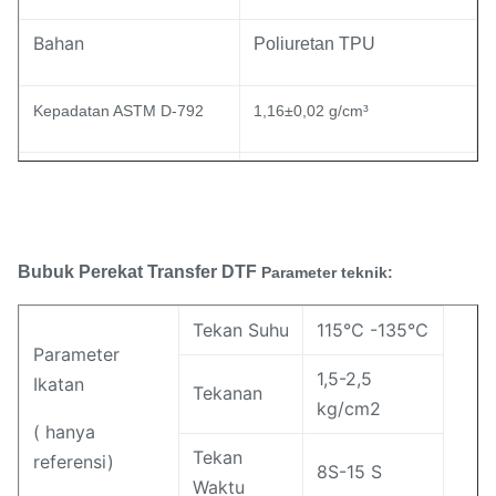
Bahan
Poliuretan TPU
Kepadatan ASTM D-792
1,16±0,02 g/cm³
DSC
Titik lebur
80-95 ℃
ASTM D-
20±5 g/10 mnt
MI
Bubuk Perekat Transfer DTF
1238
Parameter teknik:
Tekan Suhu
115℃ -135℃
78±3 Pantai A
Kekerasan
Parameter
1,5-2,5
Ikatan
Tekanan
0-80 um,80-170 um,150-
kg/cm2
Kisaran ukuran bubuk
( hanya
250um
Tekan
referensi)
8S-15 S
Waktu