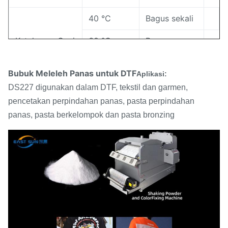
Ketahanan terhadap
2-3
menguning (level)
40 ℃
Bagus sekali
Ketahanan Cuci
60 ℃
Bagus
90℃
/
Bubuk Meleleh Panas untuk DTF
Aplikasi:
DS227 digunakan dalam DTF, tekstil dan garmen,
pencetakan perpindahan panas, pasta perpindahan
panas, pasta berkelompok dan pasta bronzing