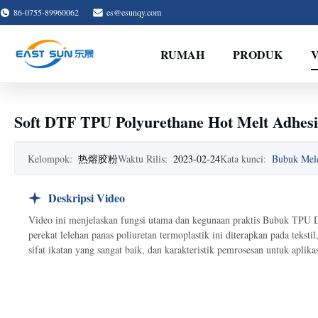
86-0755-89960062
es@esunqy.com
RUMAH
PRODUK
Soft DTF TPU Polyurethane Hot Melt Adhesi
Kelompok:
热熔胶粉
Waktu Rilis:
2023-02-24
Kata kunci:
Bubuk Mele
Deskripsi Video
Video ini menjelaskan fungsi utama dan kegunaan praktis Bubuk TPU 
perekat lelehan panas poliuretan termoplastik ini diterapkan pada tek
sifat ikatan yang sangat baik, dan karakteristik pemrosesan untuk aplikas