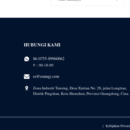
Aplikasi Laminasi
Bubuk Perekat Meleleh
00:27
Kartu Bank dan Kartu
Panas TPU
SIM
Bubuk Lem Panas
Meleleh PES Untuk
Pencetakan
00:03
bubuk pes
Perpindahan Panas
Layar
HUBUNGI KAMI
86-0755-89960062
9：00-18:00
es@esunqy.com
Zona Industri Tunsing, Desa Xiatian No. 28, jalan Longtian,
Distrik Pingshan, Kota Shenzhen, Provinsi Guangdong, Cina.
Kebijakan Privasi