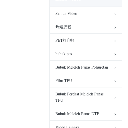
PES Polyester 80um
1700um Bubuk
Semua Video
Perekat Meleleh Panas
00:44
Video Lainnya
Sifat Dapat Dicuci
热熔胶粉
PP + NILON
Film TPU
00:44
PET打印膜
film perekat cair
bubuk pes
panas untuk kain
00:45
Film TPU
Bubuk Meleleh Panas Poliuretan
ES1703-1
Film TPU
PET打印膜
00:44
Bubuk Perekat Meleleh Panas
Film Perekat Meleleh
TPU
Panas Untuk Ikatan
Bordir
00:43
Film TPU
Bubuk Meleleh Panas DTF
Pita Perekat Meleleh
Panas Industri untuk
Video Lainnya