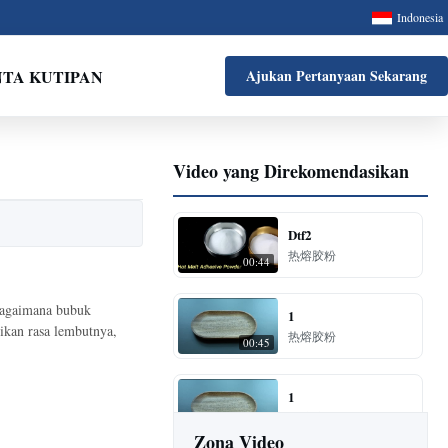
Indonesia
NTA KUTIPAN
Ajukan Pertanyaan Sekarang
Video yang Direkomendasikan
Dtf2
热熔胶粉
00:44
bagaimana bubuk
1
ikan rasa lembutnya,
热熔胶粉
00:45
1
热熔胶粉
00:37
Zona Video