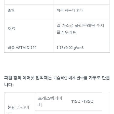
출현
백색 파우더 형태
열 가소성 폴리우레탄 수지
재료
폴리우레탄
비중 ASTM D-792
1.16±0.02 g/cm3
융해점
Ｃ DSC
80-95
파일 정의 이더넷 접착제는
가루로 만듭
기술적인 매개 변수를
니다
:
미
ASTM D-1238
20±5 g/10min
프레스템퍼어
115C -135C
처
78±3 버팀목 A
본딩 파라미
견고성