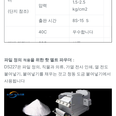
터
1.5-2.5
압력
0-80 um,80-170 um,150-
kg/cm2
(단지 참조)
분말 크기 범위
250um
출판 시간
8S-15 Ｓ
황색화 (수준)에 대한 저항
2-3
40C
우수합니다
빨래 견딜성
60C
상품
90C
/
파일 정의
을 위한 핫 멜트 파우더
적용
:
DS227은 파일 정의, 직물과 의류, 가열 전사 인쇄, 열 전도
붙여넣기, 붙여넣기를 채우는 것고 청동 도금 붙여넣기에서
사용됩니다