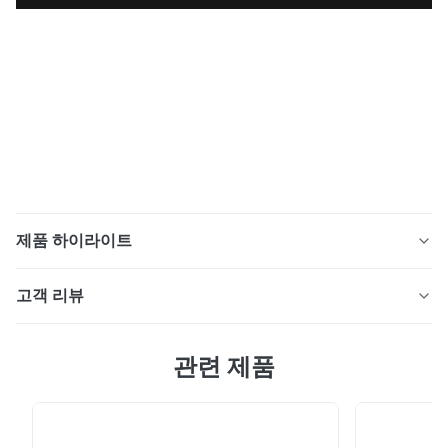
제품 하이라이트
파일 정의 영화 파일 정의 열전달 접착제 분말 파일 정의
고객 리뷰
이더넷 접착제는 기술을 가루로 만듭니다 : DS227은 열가
소성 폴리우레탄 속건성 접착제 접착제 분말입니다.
5.0
DS227은 부드러운 핸딩 느낌, 좋은 탄력, 신축력을 가지고
관련 제품
최근 50개의 리뷰를 바탕으로
있습니다. DS227은 훼브릭 구성에 대한 우수한 결합 특성
5
100%
을 가집니다. 파일 정의 이더넷 접착제는 물리적 특성을 가
4
0
루로 만듭니다 : 특성 표준 출현 백색 파우더 형태 재료 열