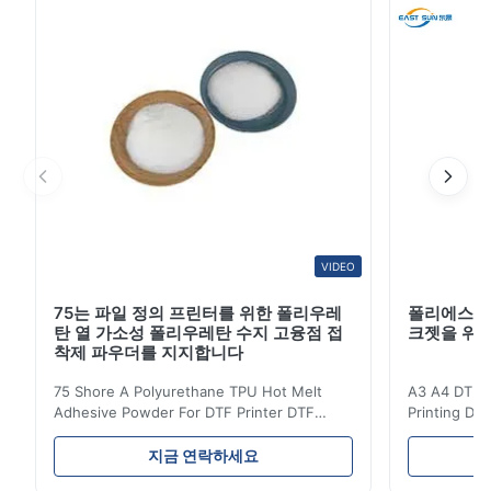
3
0
가소성 폴리우레탄 수지 폴리우레탄 비중 ASTM D-792
2
0
1
0
1.16±0.02 g/cm3 융해점 80-95 Ｃ DSC 미 20±5 g...
S*x
S
May 13.2026
The buyer was very satisfied with the product and left a 5-star
review.
VIDEO
S*x
S
75는 파일 정의 프린터를 위한 폴리우레
폴리에스테
탄 열 가소성 폴리우레탄 수지 고융점 접
크젯을 위한 
May 13.2026
착제 파우더를 지지합니다
The buyer was very satisfied with the product and left a 5-star
75 Shore A Polyurethane TPU Hot Melt
A3 A4 DTF PE
review.
Adhesive Powder For DTF Printer DTF
Printing DTF
Powder Technical Parameters Bonding
application A
Parameters ( reference only) Temperature
textile fabri
f*q
지금 연락하세요
F
110-130℃ Press 0.5-1.5 kg/cm2 Time 8-20
pattern after