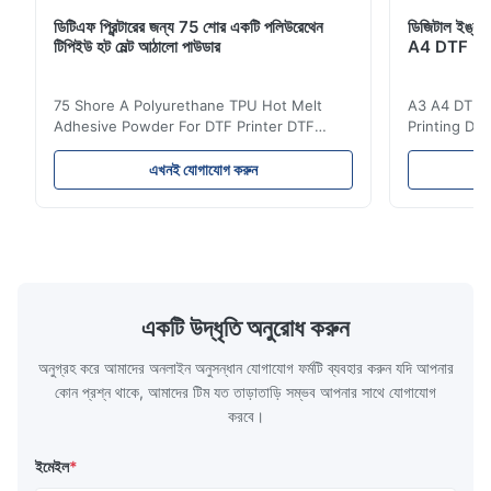
ডিটিএফ প্রিন্টারের জন্য 75 শোর একটি পলিউরেথেন
ডিজিটাল ইঙ্কজেট
টিপিইউ হট মেল্ট আঠালো পাউডার
A4 DTF PET
75 Shore A Polyurethane TPU Hot Melt
A3 A4 DTF PE
Adhesive Powder For DTF Printer DTF
Printing DTF
Powder Technical Parameters Bonding
application A
Parameters ( reference only) Temperature
textile fabri
এখনই যোগাযোগ করুন
110-130℃ Press 0.5-1.5 kg/cm2 Time 8-20
pattern after
S Washing Resistance 40℃ Excellent
to the touch
Washing Resistance 60℃ / Washing
rubbing res
Resistance 90℃ / DTF Powder Application:
machine ...
...
একটি উদ্ধৃতি অনুরোধ করুন
অনুগ্রহ করে আমাদের অনলাইন অনুসন্ধান যোগাযোগ ফর্মটি ব্যবহার করুন যদি আপনার
কোন প্রশ্ন থাকে, আমাদের টিম যত তাড়াতাড়ি সম্ভব আপনার সাথে যোগাযোগ
করবে।
ইমেইল
*