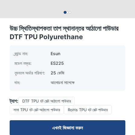
উচ্চ স্থিতিস্থাপকতা তাপ স্থানান্তর আঠালো পাউডার
DTF TPU Polyurethane
ব্র্যান্ড নাম:
Esun
মডেল নম্বর:
ES225
ন্যূনতম অর্ডার পরিমাণ:
25 কেজি
দাম:
আলোচনা সাপেক্ষে
ট্যাগ:
DTF TPU হট মেল্ট আঠালো পাউডার
সাদা TPU হট মেল্ট আঠালো পাউডার
RoHs TPU হট মেল্ট পাউডার
এখনই জিজ্ঞাসা করুন