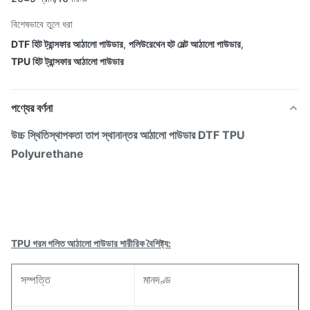
বিশেষভাবে তুলে ধরা
DTF হিট ট্রান্সফার আঠালো পাউডার
,
পলিউরেথেন হট মেল্ট আঠালো পাউডার
,
TPU হিট ট্রান্সফার আঠালো পাউডার
পণ্যের বর্ণনা
উচ্চ স্থিতিস্থাপকতা তাপ স্থানান্তর আঠালো পাউডার DTF TPU
Polyurethane
TPU গরম গলিত আঠালো পাউডার শারীরিক বৈশিষ্ট্য:
সম্পত্তি
মানদণ্ড