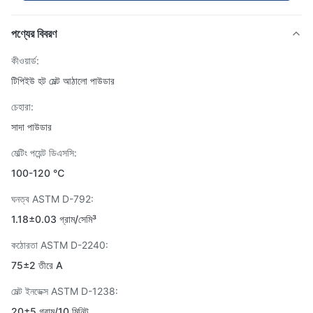
পণ্যের বিবরণ
কীওয়ার্ড:
টিপিইউ হট মেল্ট আঠালো পাউডার
চেহারা:
সাদা পাউডার
মেল্টিং পয়েন্ট ডিএসসি:
100-120 ℃
ঘনত্ব ASTM D-792:
1.18±0.03 গ্রাম/সেমি³
কঠোরতা ASTM D-2240:
75±2 তীরে A
মেল্ট ইনডেক্স ASTM D-1238:
20±5 গ্রাম/10 মিনিট