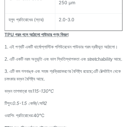
250 μm
হলুদ প্রতিরোধের (স্তর)
2.0-3.0
TPU গরম গলে আঠালো পাউডার পণ্য বিবরণ
1. এই পণ্যটি একটি থার্মোপ্লাস্টিক পলিউরেথেন পাউডার গরম দ্রবীভূত আঠালো।
2. এটি একটি নরম অনুভূতি এবং ভাল স্থিতিস্থাপকতা এবং stretchability আছে.
3. এটি কম গলনাঙ্ক এবং সহজ প্রক্রিয়াকরণের বৈশিষ্ট্য রয়েছে;এটি টেক্সটাইল থেকে
চমৎকার বন্ধন বৈশিষ্ট্য আছে.
115-130℃
বন্ধন তাপমাত্রা হয়
টিপুন:
0.5-1.5 কেজি/সেমি2
ওয়াশিং প্রতিরোধের:40℃