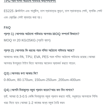
TPU গরম গলিত আঠালো পাউডার অ্যাপ্লিকেশন:
ES225 টেক্সটাইল এবং গার্মেন্টস, তাপ স্থানান্তর মুদ্রণ, তাপ স্থানান্তর পেস্ট, ফ্লকিং পেস্ট
এবং ব্রোঞ্জিং পেস্ট ব্যবহার করা হয়।
FAQ
প্রশ্ন 1)।আপনার আঠালো পাউডার আপনার MOQ সম্পর্কে কিভাবে?
MOQ হল 20 KG/25KG (প্রতি ব্যাগ)
প্রশ্ন 2)।আপনার কি ধরনের গরম গলিত আঠালো পাউডার আছে?
আমাদের কাছে PA, TPU, EVA, PES গরম গলিত আঠালো পাউডার রয়েছে।আমরা
আপনার উপযুক্ত টাইপ দিতে আপনার আবেদন অ্যাকর্ড করতে পারেন.
Q3)।আপনার কণা আকার কি?
0-80um, 80-170um, 150um-250um ,200um-400um
Q4)।আপনি বিনামূল্যে নমুনা প্রদান করেন?আর কত দিন লাগবে?
হ্যাঁ, আমরা 0.3-0.5 কেজি বিনামূল্যে নমুনা প্রদান করতে পারি, শুধুমাত্র আপনাকে শিপিং
খরচ দিতে হবে।আমরা 1-2 কাজের মধ্যে নমুনা তৈরি করব