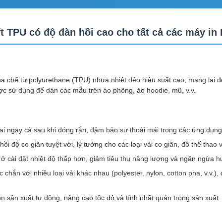
t TPU có độ đàn hồi cao cho tất cả các máy in
a chế từ polyurethane (TPU) nhựa nhiệt dẻo hiệu suất cao, mang lại độ b
ợc sử dụng để dán các mẫu trên áo phông, áo hoodie, mũ, v.v.
ại ngay cả sau khi đóng rắn, đảm bảo sự thoải mái trong các ứng dụng
ồi độ co giãn tuyệt vời, lý tưởng cho các loại vải co giãn, đồ thể thao 
 ở cài đặt nhiệt độ thấp hơn, giảm tiêu thụ năng lượng và ngăn ngừa h
ắc chắn với nhiều loại vải khác nhau (polyester, nylon, cotton pha, v.v
n sản xuất tự động, nâng cao tốc độ và tính nhất quán trong sản xuất