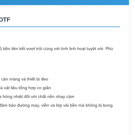
 DTF
ền liên kết vượt trội cùng với tính linh hoạt tuyệt vời. Phù
 cán màng và thiết bị đeo
và vật liệu tổng hợp co giãn
ư hỏng nhiệt đối với chất nền nhạy cảm
.), đảm bảo đường may, viền và lớp vải bền mà không bị bong