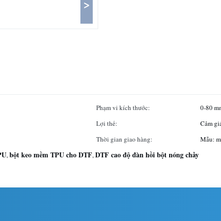
>
Phạm vi kích thước:
0-80 m
Lợi thế:
Cảm giá
Thời gian giao hàng:
Mẫu: mộ
PU
bột keo mềm TPU cho DTF
DTF cao độ đàn hồi bột nóng chảy
,
,