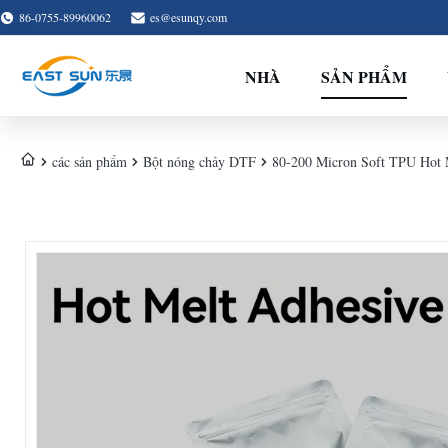
86-0755-89960062
es@esunqy.com
NHÀ
SẢN PHẨM
các sản phẩm
Bột nóng chảy DTF
80-200 Micron Soft TPU Hot M