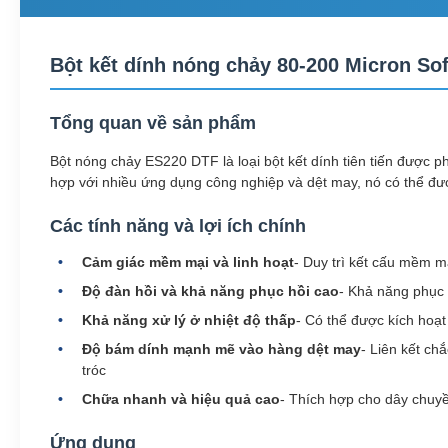
Bột kết dính nóng chảy 80-200 Micron Sof
Tổng quan về sản phẩm
Bột nóng chảy ES220 DTF là loại bột kết dính tiên tiến được ph
hợp với nhiều ứng dụng công nghiệp và dệt may, nó có thể đư
Các tính năng và lợi ích chính
Cảm giác mềm mại và linh hoạt
- Duy trì kết cấu mềm m
Độ đàn hồi và khả năng phục hồi cao
- Khả năng phục h
Khả năng xử lý ở nhiệt độ thấp
- Có thể được kích hoạt
Độ bám dính mạnh mẽ vào hàng dệt may
- Liên kết ch
tróc
Chữa nhanh và hiệu quả cao
- Thích hợp cho dây chuyề
Ứng dụng