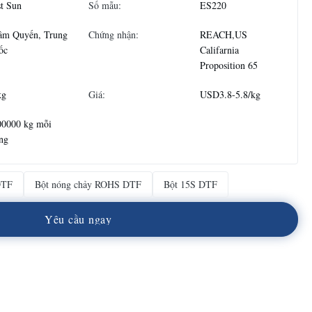
t Sun
Số mẫu:
ES220
âm Quyến, Trung
Chứng nhận:
REACH,US
ốc
Califarnia
Proposition 65
kg
Giá:
USD3.8-5.8/kg
00000 kg mỗi
ng
DTF
Bột nóng chảy ROHS DTF
Bột 15S DTF
Y
ê
u
c
ầ
u
n
g
a
y