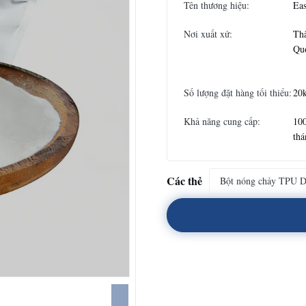
Tên thương hiệu:
Eas
Nơi xuất xứ:
Th
Qu
Số lượng đặt hàng tối thiểu:
20
Khả năng cung cấp:
10
thá
Các thẻ
Bột nóng chảy TPU 