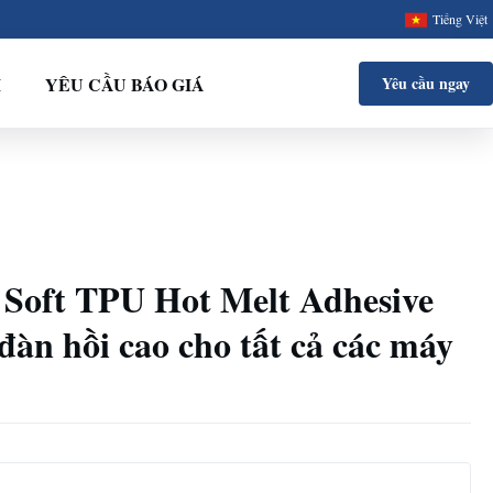
Tiếng Việt
I
YÊU CẦU BÁO GIÁ
Yêu cầu ngay
 Soft TPU Hot Melt Adhesive
đàn hồi cao cho tất cả các máy