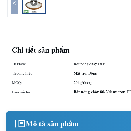
<
Chi tiết sản phẩm
Từ khóa:
Bột nóng chảy DTF
Thương hiệu:
Mặt Trời Đông
MOQ:
20kg/thùng
Bột nóng chảy 80-200 micron T
Làm nổi bật
Mô tả sản phẩm