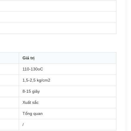
Giá trị
110-130oC
1,5-2,5 kg/cm2
8-15 giây
Xuất sắc
Tổng quan
/