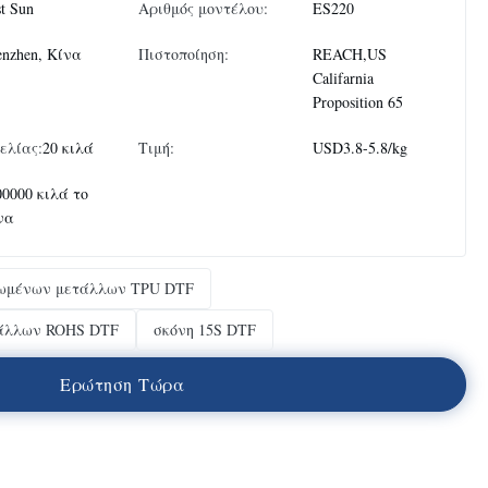
t Sun
Αριθμός μοντέλου:
ES220
enzhen, Κίνα
Πιστοποίηση:
REACH,US
Califarnia
Proposition 65
ελίας:
20 κιλά
Τιμή:
USD3.8-5.8/kg
00000 κιλά το
να
ιωμένων μετάλλων TPU DTF
τάλλων ROHS DTF
σκόνη 15S DTF
Ε
ρ
ώ
τ
η
σ
η
Τ
ώ
ρ
α