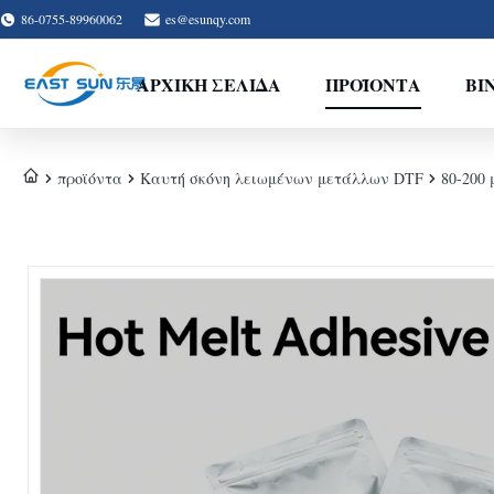
86-0755-89960062
es@esunqy.com
ΑΡΧΙΚΉ ΣΕΛΊΔΑ
ΠΡΟΪΌΝΤΑ
ΒΊ
προϊόντα
Καυτή σκόνη λειωμένων μετάλλων DTF
80-200 