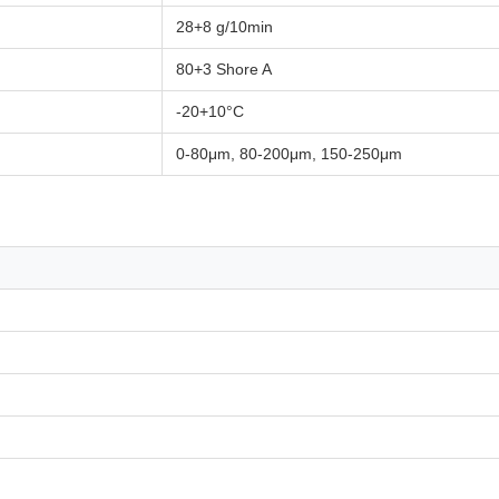
28+8 g/10min
80+3 Shore A
-20+10°C
0-80μm, 80-200μm, 150-250μm