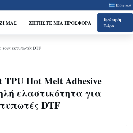
Ελληνικά
Ερώτηση
ΖΊ ΜΑΣ
ΖΗΤΉΣΤΕ ΜΙΑ ΠΡΟΣΦΟΡΆ
Τώρα
υς τους εκτυπωτές DTF
t TPU Hot Melt Adhesive
ψηλή ελαστικότητα για
κτυπωτές DTF