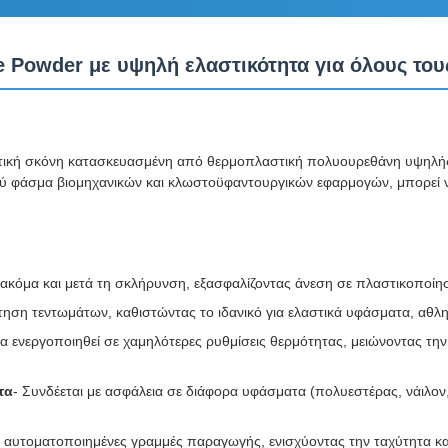
ve Powder με υψηλή ελαστικότητα για όλους το
ητική σκόνη κατασκευασμένη από θερμοπλαστική πολυουρεθάνη υψηλής
ευρύ φάσμα βιομηχανικών και κλωστοϋφαντουργικών εφαρμογών, μπορεί 
ή ακόμα και μετά τη σκλήρυνση, εξασφαλίζοντας άνεση σε πλαστικοποί
κτηση τεντωμάτων, καθιστώντας το ιδανικό για ελαστικά υφάσματα, αθλη
α ενεργοποιηθεί σε χαμηλότερες ρυθμίσεις θερμότητας, μειώνοντας τη
τα
- Συνδέεται με ασφάλεια σε διάφορα υφάσματα (πολυεστέρας, νάιλον,
α αυτοματοποιημένες γραμμές παραγωγής, ενισχύοντας την ταχύτητα κα