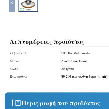
<
Λεπτομέρειες προϊόντος
λέξη-κλειδί:
DTF Hot Melt Powder
Μάρκα:
Ανατολικός Ήλιος
MOQ:
20 kg/ctn
80-200 μm σκόνη θερμής τήξη
Επισημαίνω
Περιγραφή του προϊόντος