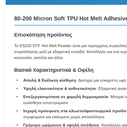
80-200 Micron Soft TPU Hot Melt Adhesi
Επισκόπηση προϊόντος
Το ES220 DTF Hot Melt Powder είναι μια προηγμένη συγκολλ
συγκόλλησης μαζί με εξαιρετική ευελιξία. Κατάλληλο για ένα 
κουκούλα, καπέλα και άλλα.
Βασικά Χαρακτηριστικά & Οφέλη
Απαλή & Ευέλικτη αίσθηση
- Διατηρεί μια εύκαμπτη υφ
Υψηλή ελαστικότητα & ανθεκτικότητα
- Εξαιρετική ανά
Επεξεργασιμότητα σε χαμηλή θερμοκρασία
- Μπορεί ν
ευαίσθητα υποστρώματα
Ισχυρή πρόσφυση στα κλωστοϋφαντουργικά προϊόν
στριφώματα και ελάσματα χωρίς αποκόλληση
Γρήγορη ωρίμανση & υψηλή απόδοση
- Κατάλληλο γι