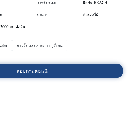
การรับรอง:
RoHs, REACH
กก.
ราคา:
ต่อรองได้
:
7000กก. ต่อวัน
owder
กาวร้อนละลายกาว ยูรีเทน
ส
อ
บ
ถ
า
ม
ต
อ
น
น