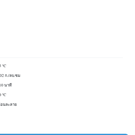
5 ℃
.02 ก./ลบ.ซม
10 นาที
0 ℃
้อนละลาย