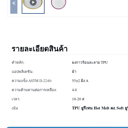
<
รายละเอียดสินค้า
คำหลัก:
ผงกาวร้อนละลาย TPU
แอปพลิเคชัน:
ผ้า
ความแข็ง ASTM D-2240:
55±2 ฝั่ง A
ความต้านทานต่อการเหลือง:
4.0
เวลา:
10-20 ส
TPU ยูรีเทน Hot Melt ผง
Soft ย
เน้น
,