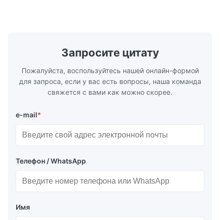
S Washing Resistance 40℃ Excellent
to the touch
May 13.2026
Washing Resistance 60℃ / Washing
rubbing res
The buyer was very satisfied with the product and left a 5-star
Resistance 90℃ / DTF Powder Application:
machine ...
...
review.
Запросите цитату
Пожалуйста, воспользуйтесь нашей онлайн-формой
для запроса, если у вас есть вопросы, наша команда
свяжется с вами как можно скорее.
e-mail
*
Телефон / WhatsApp
Имя