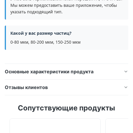
Мы можем предоставить ваше приложение, чтобы
указать подходящий тип.
Какой у вас размер частиц?
0-80 мкм, 80-200 мкм, 150-250 мкм
Основные характеристики продукта
Порошок DTF из термопластичного полиуретана
Отзывы клиентов
(ТПУ) для цифровой термопечати Обзор продукта
Термоплавкий порошок ES220 DTF изготовлен из
5.0
Сопутствующие продукты
высокоэффективного термопластичного
На основе 50 недавних обзоров
полиуретана (ТПУ), обеспечивающего
5
100%
превосходную прочность сцепления,
4
0
превосходную эластичность и длительный срок
3
0