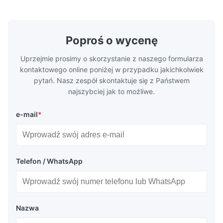
Excellent communication, very fast shipping and great quality. I
Resistance 90℃ / DTF Powder Application:
machine ...
...
am so happy and thankful! I will definitely order again.
Poproś o wycenę
Uprzejmie prosimy o skorzystanie z naszego formularza
kontaktowego online poniżej w przypadku jakichkolwiek
pytań. Nasz zespół skontaktuje się z Państwem
najszybciej jak to możliwe.
e-mail
*
Telefon / WhatsApp
Nazwa