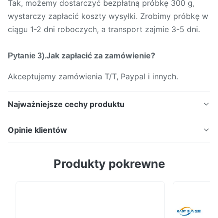
Tak, możemy dostarczyć bezpłatną próbkę 300 g,
wystarczy zapłacić koszty wysyłki. Zrobimy próbkę w
ciągu 1-2 dni roboczych, a transport zajmie 3-5 dni.
Jak zapłacić za zamówienie?
Pytanie 3).
Akceptujemy zamówienia T/T, Paypal i innych.
Najważniejsze cechy produktu
1 kg na worek Biały proszek topliwy DTF Factory
Opinie klientów
Direct Ultra elastyczna miękka konsystencja Odporny
na wielokrotne pranie proszek TPU DTF do
5.0
Produkty pokrewne
wszystkich tkanin Druk DTF Proszek DTF Opis
Na podstawie 50 ostatnich recenzji
Proszek DTF jest termoplastycznym klejem topliwym
5
100%
w postaci proszku poliuretanowego. Produkt jest
4
0
miękki w dotyku, ...
3
0
2
0