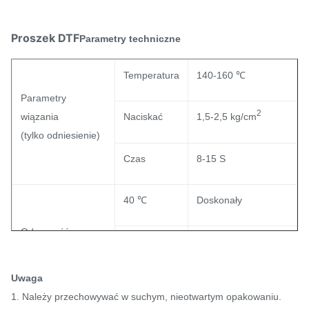
Proszek DTF
Parametry techniczne
Temperatura
140-160 ℃
Parametry
2
wiązania
Naciskać
1,5-2,5 kg/cm
(tylko odniesienie)
Czas
8-15 S
40 ℃
Doskonały
Odporność na
Ogólny
60 ℃
pranie
Uwaga
90℃
/
1. Należy przechowywać w suchym, nieotwartym opakowaniu.