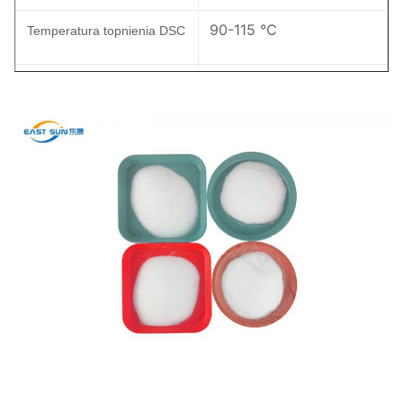
90-115 ℃
Temperatura topnienia DSC
28±8 g/10min
Indeks MI ASTM D-1238